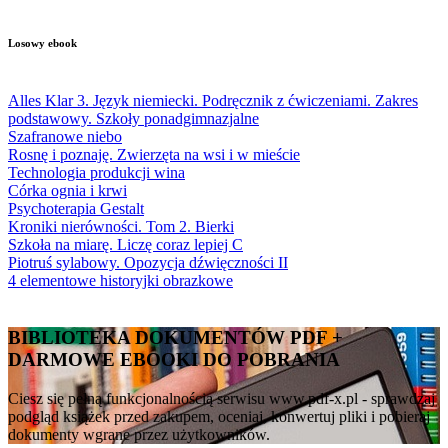
Losowy ebook
Alles Klar 3. Język niemiecki. Podręcznik z ćwiczeniami. Zakres
podstawowy. Szkoły ponadgimnazjalne
Szafranowe niebo
Rosnę i poznaję. Zwierzęta na wsi i w mieście
Technologia produkcji wina
Córka ognia i krwi
Psychoterapia Gestalt
Kroniki nierówności. Tom 2. Bierki
Szkoła na miarę. Liczę coraz lepiej C
Piotruś sylabowy. Opozycja dźwięczności II
4 elementowe historyjki obrazkowe
BIBLIOTEKA DOKUMENTÓW PDF +
DARMOWE EBOOKI DO POBRANIA
Ciesz się pełną funkcjonalnością serwisu www.pdf-x.pl - sprawdzaj
podgląd książek przed zakupem, oceniaj, konwertuj pliki i pobieraj
dokumenty wgrane przez użytkowników.