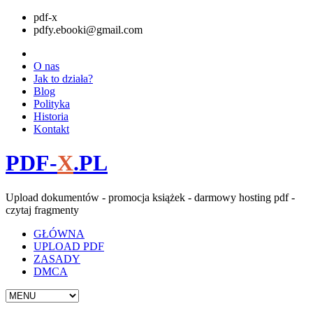
pdf-x
pdfy.ebooki@gmail.com
O nas
Jak to działa?
Blog
Polityka
Historia
Kontakt
PDF-
X
.PL
Upload dokumentów - promocja książek - darmowy hosting pdf -
czytaj fragmenty
GŁÓWNA
UPLOAD PDF
ZASADY
DMCA