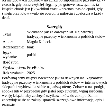
od nietypowych dodatków do żurku po zapomniane przystawki. W
czasach, gdy coraz częściej sięgamy po gotowe rozwiązania, ta
książka ebook jest jak wehikuł czasu - przenosi nas do epoki, gdy
święta przygotowywało się powoli, z miłością i dbałością o każdy
detal.
Szczegóły
Wielkanoc jak za dawnych lat. Najbardziej
Tytuł
tradycyjne przepisy wielkanocne z polskich stołów
Autor:
Magda Kubecka
Rozszerzenie:
brak
Język
polski
wydania:
Ilość stron:
Wydawnictwo:
FreeBooks
Rok wydania:
2025
Porównaj ceny książki Wielkanoc jak za dawnych lat. Najbardziej
tradycyjne przepisy wielkanocne z polskich stołów w internetowych
sklepach i wybierz dla siebie najtańszą ofertę. Zobacz u nas podgląd
ebooka lub w przypadku gdy jesteś jego autorem, wgraj skróconą
wersję książki, aby zachęcić użytkowników do zakupu. Zanim
zdecydujesz się na zakup, sprawdź szczegółowe informacje, opis i
recenzje.