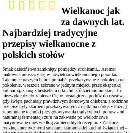
Wielkanoc jak
za dawnych lat.
Najbardziej tradycyjne
przepisy wielkanocne z
polskich stołów
Smak dzieciństwa zamknięty pomiędzy stronicami... Aromat
makowca unoszący się w powietrzu wielkanocnego poranka...
Tajemnice naszych babć i prababć, przekazywane z pokolenia na
pokolenie, wreszcie zebrane w jednym miejscu przez ekspertkę
kulinarną, znaną z bestsellera o kuchni śródziemnomorskiej. To
niezwykłe dzieło zabierze Cię w nostalgiczną podróż do czasów,
gdy święta pachniały prawdziwym domowym chlebem, a rodzinne
przepisy były skarbem przekazywanym z matki na córkę. • Poznaj
zapomniane techniki przygotowywania tradycyjnych potraw - od
naturalnej fermentacji żuru na zakwasie po wielodniowe
marynowanie mięs według zamierzchłych receptur. • Zaskocz
rodzinę autentycznymi smakami staropolskiej kuchni świątecznej -