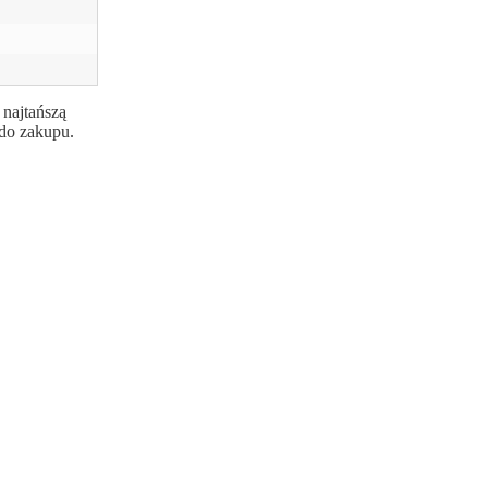
 najtańszą
 do zakupu.