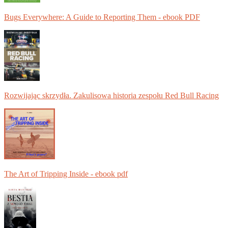
Bugs Everywhere: A Guide to Reporting Them - ebook PDF
Rozwijając skrzydła. Zakulisowa historia zespołu Red Bull Racing
The Art of Tripping Inside - ebook pdf