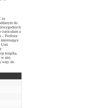
ć za
 oddanym do
 niewygodnych
o curriculum a
 – Profesor
 interesujące
 Unii
e
op książka,
 w niej
y więc do