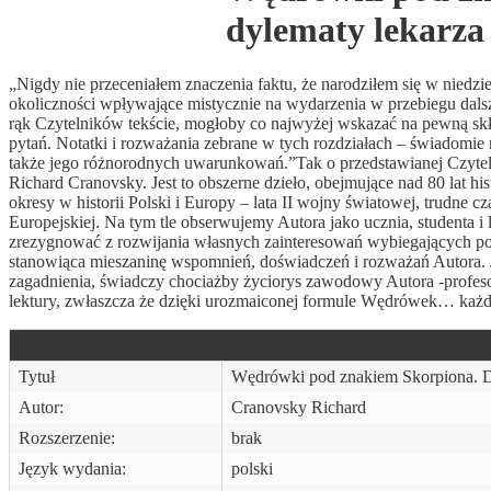
dylematy lekarza
„Nigdy nie przeceniałem znaczenia faktu, że narodziłem się w niedzi
okoliczności wpływające mistycznie na wydarzenia w przebiegu dals
rąk Czytelników tekście, mogłoby co najwyżej wskazać na pewną skł
pytań. Notatki i rozważania zebrane w tych rozdziałach – świadomie
także jego różnorodnych uwarunkowań.”Tak o przedstawianej Czytel
Richard Cranovsky. Jest to obszerne dzieło, obejmujące nad 80 lat his
okresy w historii Polski i Europy – lata II wojny światowej, trudne 
Europejskiej. Na tym tle obserwujemy Autora jako ucznia, studenta i 
zrezygnować z rozwijania własnych zainteresowań wybiegających po
stanowiąca mieszaninę wspomnień, doświadczeń i rozważań Autora. 
zagadnienia, świadczy chociażby życiorys zawodowy Autora -profes
lektury, zwłaszcza że dzięki urozmaiconej formule Wędrówek… każdy 
Tytuł
Wędrówki pod znakiem Skorpiona. Do
Autor:
Cranovsky Richard
Rozszerzenie:
brak
Język wydania:
polski