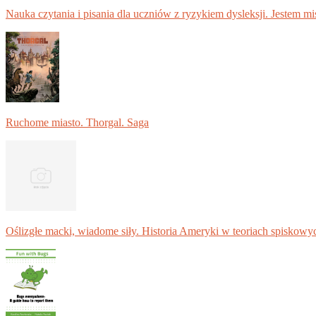
Nauka czytania i pisania dla uczniów z ryzykiem dysleksji. Jestem m
Ruchome miasto. Thorgal. Saga
Oślizgłe macki, wiadome siły. Historia Ameryki w teoriach spiskowy