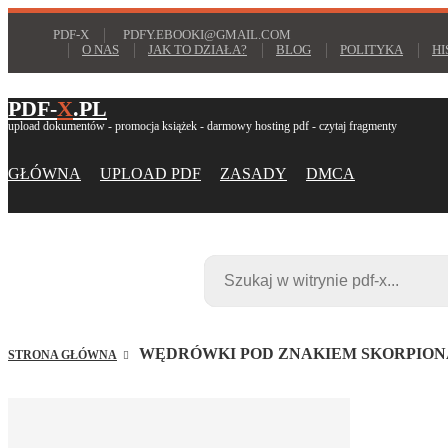
PDF-X
PDFY.EBOOKI@GMAIL.COM
O NAS
JAK TO DZIAŁA?
BLOG
POLITYKA
HI
PDF-
X
.PL
upload dokumentów - promocja książek - darmowy hosting pdf - czytaj fragmenty
GŁÓWNA
UPLOAD PDF
ZASADY
DMCA
WĘDRÓWKI POD ZNAKIEM SKORPION
STRONA GŁÓWNA