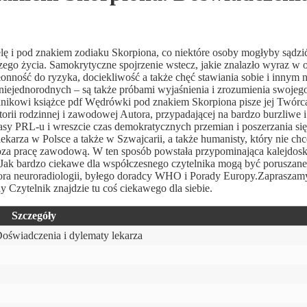
elę i pod znakiem zodiaku Skorpiona, co niektóre osoby mogłyby sądzi
zego życia. Samokrytyczne spojrzenie wstecz, jakie znalazło wyraz w
onność do ryzyka, dociekliwość a także chęć stawiania sobie i innym
 niejednorodnych – są także próbami wyjaśnienia i zrozumienia swojeg
nikowi książce pdf Wędrówki pod znakiem Skorpiona pisze jej Twórca
torii rodzinnej i zawodowej Autora, przypadającej na bardzo burzliwe i
czasy PRL-u i wreszcie czas demokratycznych przemian i poszerzania się
lekarza w Polsce a także w Szwajcarii, a także humanisty, który nie chc
za pracę zawodową. W ten sposób powstała przypominająca kalejdosk
Jak bardzo ciekawe dla współczesnego czytelnika mogą być poruszane
ora neuroradiologii, byłego doradcy WHO i Porady Europy.Zapraszam
Czytelnik znajdzie tu coś ciekawego dla siebie.
Szczegóły
świadczenia i dylematy lekarza