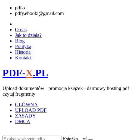
pdf-x
pdfy.ebooki@gmail.com
O nas
Jak to działa?
Blog
Polityka
Historia
Kontakt
PDF-
X
.PL
Upload dokumentów - promocja książek - darmowy hosting pdf -
czytaj fragmenty
GŁÓWNA
UPLOAD PDF
ZASADY
DMCA