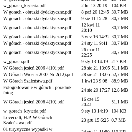
w_gorach_kryteria.pdf
2 lut 13 20:19
104 KB
W gorach - obrazki dydaktyczne.pdf
8 paź 20 12:45
30,7 MB
W gorach - obrazki dydaktyczne.pdf
9 sie 11 15:28
30,7 MB
12 kwi 11
W gorach - obrazki dydaktyczne.pdf
30,7 MB
20:10
W górach - obrazki dydaktyczne.pdf
5 wrz 16 14:32
30,7 MB
W górach - obrazki dydaktyczne.pdf
24 sty 11 9:41
30,7 MB
26 mar 11
W gorach - obrazki dydaktyczne.pdf
30,7 MB
22:25
w_gorach.pdf
9 sty 13 14:19
217 KB
W Górach jesień 2006 4(10).pdf
28 sie 21 13:05
51,1 MB
W Górach Wiosna 2007 Nr 2(12).pdf
28 sie 21 13:05
52,7 MB
W Górach Szaleństwa.pdf
1 kwi 23 9:08
88,9 MB
Fotografowanie w górach - poradnik
24 sie 20 17:27
12,8 MB
fotog
16 cze 15
W Górach jesień 2006 4(10).pdf
51,1 MB
20:41
w_gorach_kryteria.pdf
9 sty 13 14:19
104 KB
Lovecraft, H.P. W Górach
23 gru 15 6:25
0,7 MB
Szaleństwa.pdf
01 turystyczne wypadki w
24 sty 11 11:50
119 KB