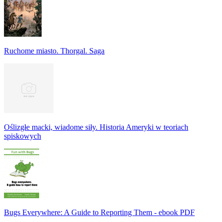
Ruchome miasto. Thorgal. Saga
Oślizgłe macki, wiadome siły. Historia Ameryki w teoriach
spiskowych
Bugs Everywhere: A Guide to Reporting Them - ebook PDF