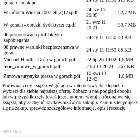
górach_jonak.pd
24 cze 15
W Górach Wiosna 2007 Nr 2(12).pdf
52,7 MB
20:05
21 wrz 11
W gorach - obrazki dydaktyczne.pdf
30,7 MB
20:21
06 proponowana profilaktyka
24 sty 11 11:50
43 KB
zapobiegania
08 prawne warunki bezpieczeństwa w
24 sty 11 11:50
85 KB
górac
Michael Hjorth - Grób w górach.pdf
22 lip 26 19:02
1,6 MB
ferie_zimowe_w_gorach.pdf
2 lut 13 20:21
267 KB
10 kwi 13
Zimowa turystyka piesza w górach.pdf
1,0 MB
12:43
Porównaj ceny książki W górach w internetowych sklepach i
wybierz dla siebie najtańszą ofertę. Zobacz u nas podgląd ebooka
lub w przypadku gdy jesteś jego autorem, wgraj skróconą wersję
książki, aby zachęcić użytkowników do zakupu. Zanim zdecydujesz
się na zakup, sprawdź szczegółowe informacje, opis i recenzje.