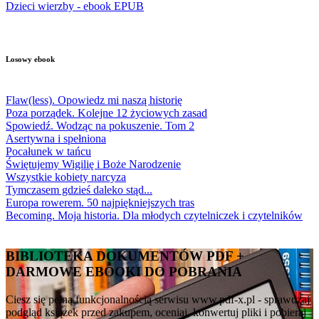
Dzieci wierzby - ebook EPUB
Losowy ebook
Flaw(less). Opowiedz mi naszą historię
Poza porządek. Kolejne 12 życiowych zasad
Spowiedź. Wodząc na pokuszenie. Tom 2
Asertywna i spełniona
Pocałunek w tańcu
Świętujemy Wigilię i Boże Narodzenie
Wszystkie kobiety narcyza
Tymczasem gdzieś daleko stąd...
Europa rowerem. 50 najpiękniejszych tras
Becoming. Moja historia. Dla młodych czytelniczek i czytelników
BIBLIOTEKA DOKUMENTÓW PDF +
DARMOWE EBOOKI DO POBRANIA
Ciesz się pełną funkcjonalnością serwisu www.pdf-x.pl - sprawdzaj
podgląd książek przed zakupem, oceniaj, konwertuj pliki i pobieraj