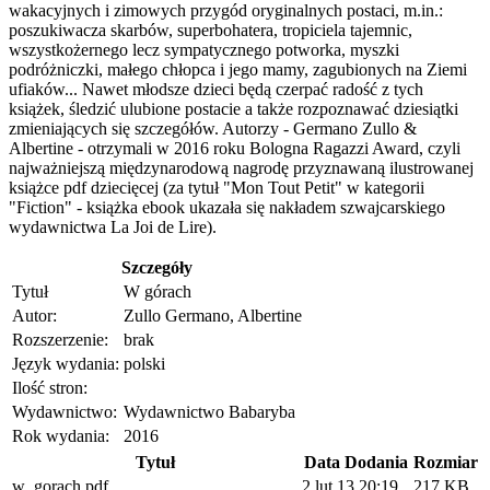
wakacyjnych i zimowych przygód oryginalnych postaci, m.in.:
poszukiwacza skarbów, superbohatera, tropiciela tajemnic,
wszystkożernego lecz sympatycznego potworka, myszki
podróżniczki, małego chłopca i jego mamy, zagubionych na Ziemi
ufiaków... Nawet młodsze dzieci będą czerpać radość z tych
książek, śledzić ulubione postacie a także rozpoznawać dziesiątki
zmieniających się szczegółów. Autorzy - Germano Zullo &
Albertine - otrzymali w 2016 roku Bologna Ragazzi Award, czyli
najważniejszą międzynarodową nagrodę przyznawaną ilustrowanej
książce pdf dziecięcej (za tytuł "Mon Tout Petit" w kategorii
"Fiction" - książka ebook ukazała się nakładem szwajcarskiego
wydawnictwa La Joi de Lire).
Szczegóły
Tytuł
W górach
Autor:
Zullo Germano, Albertine
Rozszerzenie:
brak
Język wydania:
polski
Ilość stron:
Wydawnictwo:
Wydawnictwo Babaryba
Rok wydania:
2016
Tytuł
Data Dodania
Rozmiar
w_gorach.pdf
2 lut 13 20:19
217 KB