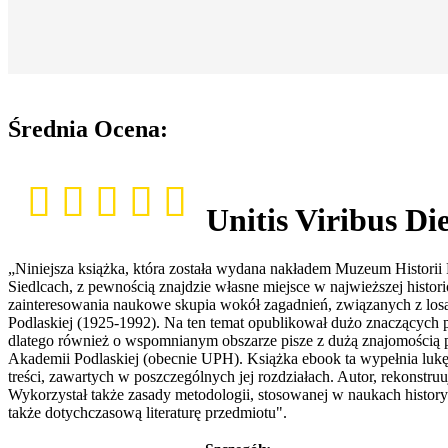
Średnia Ocena:
Unitis Viribus Di
„Niniejsza książka, która została wydana nakładem Muzeum Histori
Siedlcach, z pewnością znajdzie własne miejsce w najwieższej histor
zainteresowania naukowe skupia wokół zagadnień, związanych z losami
Podlaskiej (1925-1992). Na ten temat opublikował dużo znaczących p
dlatego również o wspomnianym obszarze pisze z dużą znajomością pro
Akademii Podlaskiej (obecnie UPH). Książka ebook ta wypełnia lukę w 
treści, zawartych w poszczególnych jej rozdziałach. Autor, rekonstru
Wykorzystał także zasady metodologii, stosowanej w naukach histor
także dotychczasową literaturę przedmiotu".