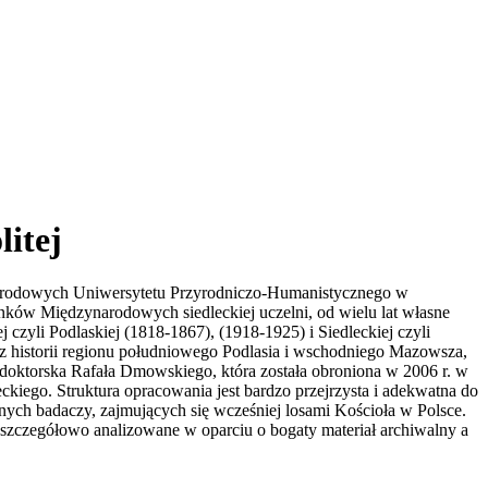
litej
ynarodowych Uniwersytetu Przyrodniczo-Humanistycznego w
sunków Międzynarodowych siedleckiej uczelni, od wielu lat własne
czyli Podlaskiej (1818-1867), (1918-1925) i Siedleckiej czyli
i z historii regionu południowego Podlasia i wschodniego Mazowsza,
a doktorska Rafała Dmowskiego, która została obroniona w 2006 r. w
eckiego. Struktura opracowania jest bardzo przejrzysta i adekwatna do
innych badaczy, zajmujących się wcześniej losami Kościoła w Polsce.
 szczegółowo analizowane w oparciu o bogaty materiał archiwalny a