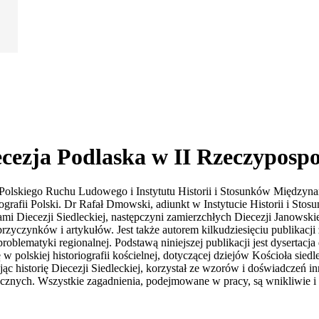
ecezja Podlaska w II Rzeczypospo
i Polskiego Ruchu Ludowego i Instytutu Historii i Stosunków Międz
iografii Polski. Dr Rafał Dmowski, adiunkt w Instytucie Historii i Sto
 Diecezji Siedleckiej, następczyni zamierzchłych Diecezji Janowskiej 
rzyczynków i artykułów. Jest także autorem kilkudziesięciu publikacj
blematyki regionalnej. Podstawą niniejszej publikacji jest dysertacj
polskiej historiografii kościelnej, dotyczącej dziejów Kościoła siedl
ując historię Diecezji Siedleckiej, korzystał ze wzorów i doświadczeń 
ycznych. Wszystkie zagadnienia, podejmowane w pracy, są wnikliwie i