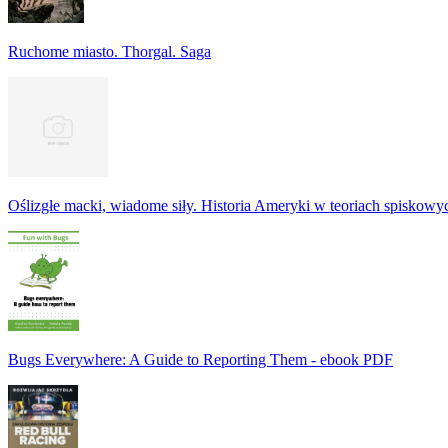
Ruchome miasto. Thorgal. Saga
Oślizgłe macki, wiadome siły. Historia Ameryki w teoriach spiskowy
Bugs Everywhere: A Guide to Reporting Them - ebook PDF