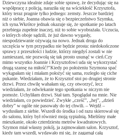
Dziewczyna idealnie zdaje sobie sprawę, że decydując się na
współpracę z policją, naraziła się na wściekłość Krzysztofa,
który teraz pragnie tylko jednego: zemsty. Jeszcze bardziej
niż o siebie, Joanna obawia się o bezpieczeństwo Szymka,
ich syna.Wkrótce jednak okazuje się, że spotkanie po latach
przebiega zupełnie inaczej, niż to sobie wyobrażała. Uczucia,
o których oboje sądzili, że już dawno wygasły,
niespodziewanie ożywają na nowo. Jednak droga do
szczęścia w tym przypadku nie będzie prosta: niedokończone
sprawy z przeszłości i ludzie, którzy niegdyś zostali w nie
zamieszani, nie pozwolą się tak prosto usunąć w cień.Czy
mimo wszystko Joannie i Krzysztofowi uda się wykorzystać
drugą szansę na miłość?"Kiedy po położeniu Szymona spać
wykąpałam się i miałam położyć się sama, rozległo się ciche
pukanie. Wiedziałam, że to Krzysztof stoi po drugiej stronie
drzwi. Przez chwilę wahałam się, czy otworzyć, lecz
wiedziałam, że odwlekanie tego spotkania w niczym nie
pomoże. Uchyliłam drzwi. Stał tam. Spoglądał na mnie. Nie
wiedziałam, co powiedzieć. Zwykłe „cześć”, „hej”, „dzień
dobry” w ogóle nie pasowały do tej chwili. – Wejdź –
wydusiłam z siebie. Wszedł do środka i od razu skierował się
do salonu, który był również moją sypialnią. Mieliśmy małe
mieszkanie, około czterdziestu metrów kwadratowych.
Szymon miał własny pokój, ja zajmowałam salon. Krzysztof,
kiedy tam wszedł, wydawało mi się, że zagarnął całą