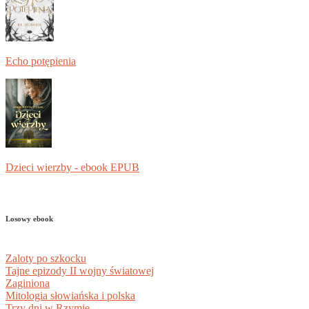
Echo potępienia
Dzieci wierzby - ebook EPUB
Losowy ebook
Zaloty po szkocku
Tajne epizody II wojny światowej
Zaginiona
Mitologia słowiańska i polska
Trzy dni w Rzymie