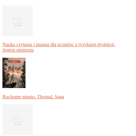
Nauka czytania i pisania dla uczniów z ryzykiem dysleksji.
Jestem mistrzem
Ruchome miasto. Thorgal. Saga