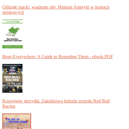
Oślizgłe macki, wiadome siły. Historia Ameryki w teoriach
spiskowych
Bugs Everywhere: A Guide to Reporting Them - ebook PDF
Rozwijając skrzydła. Zakulisowa historia zespołu Red Bull
Racing