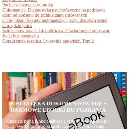
Puchacze czuwają w mroku
Chiromancja. Diagnostyka psychofizyczna na podstawie
dłoni od podstaw do technik zaawansowanych
Cichy układ. Sekrety najbogatszych, czyli dlaczego jesteś
tam, gdzie jesteś
Sztuka slow travel. Jak podróżować świadomie i odkrywać
świat bez pośpiechu
Gorzki smak rosolisu. Lwowska opowieść. Tom 2
BIBLIOTEKA DOKUMENTÓW PDF +
DARMOWE EBOOKI DO POBRANIA
Ciesz się pełną funkcjonalnością serwisu www.pdf-x.pl -
sprawdzaj podgląd książek przed zakupem, oceniaj,