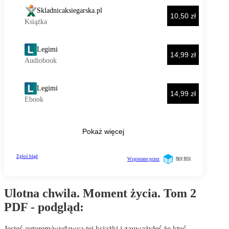
Ulotna chwila. Moment życia. Tom 2
PDF - podgląd:
Jesteś autorem/wydawcą tej książki i zauważyłeś że ktoś