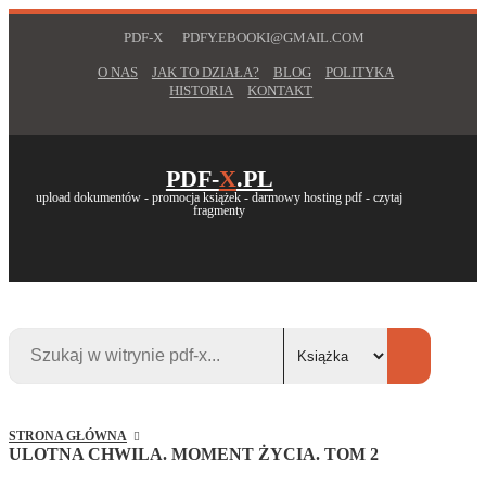
PDF-X
PDFY.EBOOKI@GMAIL.COM
O NAS
JAK TO DZIAŁA?
BLOG
POLITYKA
HISTORIA
KONTAKT
PDF-
X
.PL
upload dokumentów - promocja książek - darmowy hosting pdf - czytaj
fragmenty
STRONA GŁÓWNA
ULOTNA CHWILA. MOMENT ŻYCIA. TOM 2