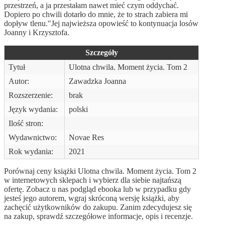
przestrzeń, a ja przestałam nawet mieć czym oddychać.
Dopiero po chwili dotarło do mnie, że to strach zabiera mi
dopływ tlenu."Jej najwieższa opowieść to kontynuacja losów
Joanny i Krzysztofa.
Szczegóły
Tytuł
Ulotna chwila. Moment życia. Tom 2
Autor:
Zawadzka Joanna
Rozszerzenie:
brak
Język wydania:
polski
Ilość stron:
Wydawnictwo:
Novae Res
Rok wydania:
2021
Porównaj ceny książki Ulotna chwila. Moment życia. Tom 2
w internetowych sklepach i wybierz dla siebie najtańszą
ofertę. Zobacz u nas podgląd ebooka lub w przypadku gdy
jesteś jego autorem, wgraj skróconą wersję książki, aby
zachęcić użytkowników do zakupu. Zanim zdecydujesz się
na zakup, sprawdź szczegółowe informacje, opis i recenzje.