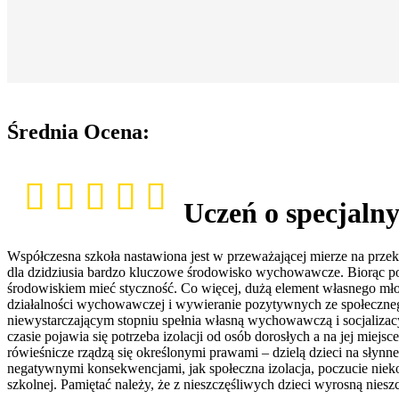
Średnia Ocena:
Uczeń o specjaln
Współczesna szkoła nastawiona jest w przeważającej mierze na prze
dla dzidziusia bardzo kluczowe środowisko wychowawcze. Biorąc pod
środowiskiem mieć styczność. Co więcej, dużą element własnego mło
działalności wychowawczej i wywieranie pozytywnych ze społeczne
niewystarczającym stopniu spełnia własną wychowawczą i socjaliza
czasie pojawia się potrzeba izolacji od osób dorosłych a na jej mi
rówieśnicze rządzą się określonymi prawami – dzielą dzieci na sły
negatywnymi konsekwencjami, jak społeczna izolacja, poczucie niek
szkolnej. Pamiętać należy, że z nieszczęśliwych dzieci wyrosną nieszc