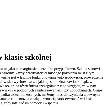
klasie szkolnej
st niejako na marginesie, nierzadko przypadkowo. Szkoła stanowi
 szkolny, każdy przedstawiciel młodego pokolenia musi z tym
k ważne jest właściwe funkcjonowanie tego środowiska, prowadzenie
odowisko wychowawcze, jakim jest rodzina, zawiodło bądź w
a też grupa rówieśnicza szczególnie z tego względu, że w tym
nym wieku i o podobnych zainteresowaniach czy upodobaniach. Grupy
rzypadku dzieci odrzucanych, możemy mieć do czynienia z pewnymi
ytuacje takie można z całą pewnością zaobserwować w klasie
ia, żeby udzielić im pomocy i wsparcia.