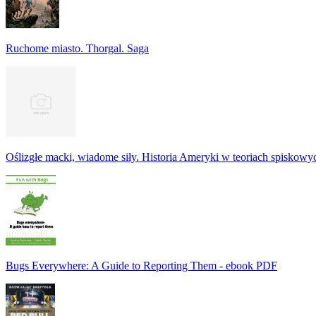
Ruchome miasto. Thorgal. Saga
Oślizgłe macki, wiadome siły. Historia Ameryki w teoriach spiskowy
Bugs Everywhere: A Guide to Reporting Them - ebook PDF