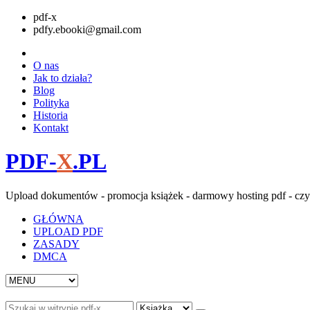
pdf-x
pdfy.ebooki@gmail.com
O nas
Jak to działa?
Blog
Polityka
Historia
Kontakt
PDF-
X
.PL
Upload dokumentów - promocja książek - darmowy hosting pdf - czy
GŁÓWNA
UPLOAD PDF
ZASADY
DMCA