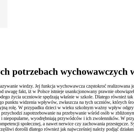
ych potrzebach wychowawczych w 
kazywanie wiedzy. Jej funkcja wychowawcza częstokroć realizowana je
 uwagę fakt, iż w Polsce istnieje usankcjonowany prawnie obowiązek
dego życia uczniowie spędzają właśnie w szkole. Dlatego również ta
go punktu widzenia wpływów, zwłaszcza na tych uczniów, których śr
cyjną rolę. W przypadku dzieci w wieku szkolnym ważny wpływ odgryw
ejsce przychodzi zapotrzebowanie na przebywanie wśród osób w zbliżo
nne i niepopularne, wyodrębniają przywódców i ich zwolenników. W p
ompetencji społecznej, a nawet nerwice czy zachowania przestępcze. S
zęśliwi dorośli dlatego również jak najwcześniej należy podjąć działan