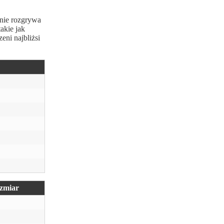
inie rozgrywa
akie jak
eni najbliżsi
zmiar