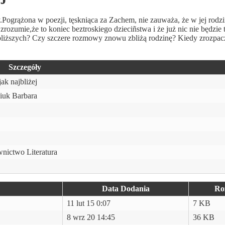
y.Pogrążona w poezji, tęskniąca za Zachem, nie zauważa, że w jej rodz
zrozumie,że to koniec beztroskiego dzieciñstwa i że już nic nie będzie t
bliższych? Czy szczere rozmowy znowu zbliżą rodzinę? Kiedy zrozpacz
Szczegóły
jak najbliżej
iuk Barbara
ictwo Literatura
Data Dodania
Ro
11 lut 15 0:07
7 KB
8 wrz 20 14:45
36 KB