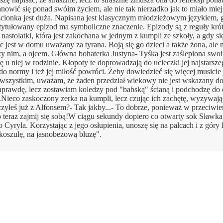
anowić się ponad swóim życiem, ale nie tak nierzadko jak to miało miejs
zcionka jest duża. Napisana jest klasycznym młodzieżowym językiem, 
tytułowany epizod ma symboliczne znaczenie. Epizody są z reguły krót
 nastolatki, która jest zakochana w jednym z kumpli ze szkoły, a gdy si
c jest w domu uważany za tyrana. Boją się go dzieci a także żona, ale n
zy nim, a ojcem. Główna bohaterka Justyna- Tyśka jest zaślepiona swo
ę u niej w rodzinie. Kłopoty te doprowadzają do ucieczki jej najstarsze
o normy i też jej miłość powróci. Żeby dowiedzieć się więcej musicie 
wszystkim, uważam, że żaden przedział wiekowy nie jest wskazany do 
 naprawdę, lecz zostawiam koledzy pod "babską" ścianą i podchodzę do
.Nieco zaskoczony zerka na kumpli, lecz czując ich zachętę, wyzywają
yłeś już z Alfonsem?- Tak jakby...- To dobrze, ponieważ w przeciwie
 to teraz zajmij się sobą!W ciągu sekundy dopiero co otwarty sok Sławka
Cyryla. Korzystając z jego osłupienia, unoszę się na palcach i z góry 
 koszulę, na jasnobeżową bluzę".