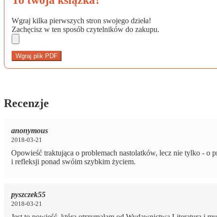
Wgraj kilka pierwszych stron swojego dzieła!
Zachęcisz w ten sposób czytelników do zakupu.
Wgraj plik PDF
Recenzje
anonymous
2018-03-21
Opowieść traktująca o problemach nastolatków, lecz nie tylko - o 
i refleksji ponad swóim szybkim życiem.
pyszczek55
2018-03-21
Jest to powieść, którą otrzymałam od Wydawnictwa Literatura i musz