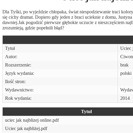
Dla Tyśki, po wyjeździe chłopaka, świat niespodziewanie traci kolor
się cichy dramat. Dopiero gdy jeden z braci ucieknie z domu, Justyna 
dawniej.Jak pogodzić pierwsze głębokie uczucie z nieszczęściem naj
zrozumieją, gdzie popełnili błąd?
Tytuł
Uciec 
Autor:
Ciwon
Rozszerzenie:
brak
Język wydania:
polski
Ilość stron:
Wydawnictwo:
Wydawn
Rok wydania:
2014
Tytuł
uciec jak najblizej online.pdf
Uciec jak najbliżej.pdf