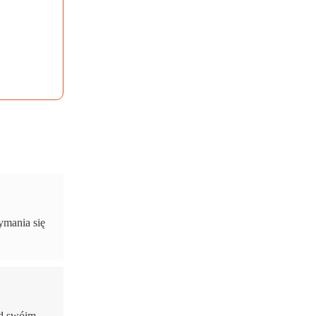
ymania się
ad swóim