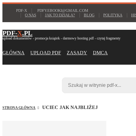
PDF-X
PDFY.EBOOKI@GMAIL.COM
O NAS
JAK TO DZIAŁA?
BLOG
POLITYKA
HI
PDF-
X
.PL
upload dokumentów - promocja książek - darmowy hosting pdf - czytaj fragmenty
GŁÓWNA
UPLOAD PDF
ZASADY
DMCA
UCIEC JAK NAJBLIŻEJ
STRONA GŁÓWNA