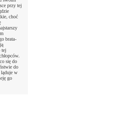
ce przy tej
gdzie
kie, choć
ę
ajstarszy
im
go brata-
ją
tej
 chłopców.
co się do
ństwie do
 ląduje w
leję go