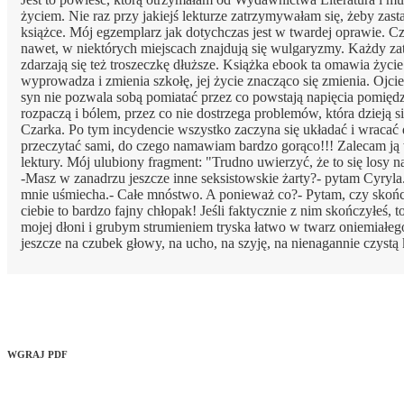
życiem. Nie raz przy jakiejś lekturze zatrzymywałam się, żeby zast
książce. Mój egzemplarz jak dotychczas jest w twardej oprawie. C
nawet, w niektórych miejscach znajdują się wulgaryzmy. Każdy za
zdarzają się też troszeczkę dłuższe. Książka ebook ta omawia życie
wyprowadza i zmienia szkołę, jej życie znacząco się zmienia. Ojcie
syn nie pozwala sobą pomiatać przez co powstają napięcia pomięd
rozpaczą i bólem, przez co nie dostrzega problemów, która dzieją si
Czarka. Po tym incydencie wszystko zaczyna się układać i wracać d
przeczytać sami, do czego namawiam bardzo gorąco!!! Zalecam ją 
lektury. Mój ulubiony fragment: "Trudno uwierzyć, że to się losy
-Masz w zanadrzu jeszcze inne seksistowskie żarty?- pytam Cyryla
mnie uśmiecha.- Całe mnóstwo. A ponieważ co?- Pytam, czy skończ
ciebie to bardzo fajny chłopak! Jeśli faktycznie z nim skończyłeś,
mojej dłoni i grubym strumieniem tryska łatwo w twarz oniemiałego 
jeszcze na czubek głowy, na ucho, na szyję, na nienagannie czystą
WGRAJ PDF