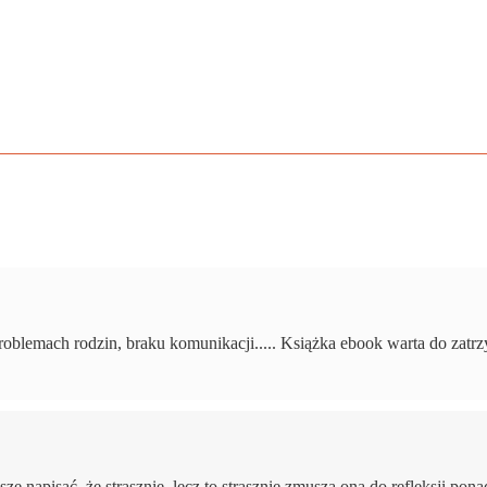
problemach rodzin, braku komunikacji..... Książka ebook warta do zatrz
ę napisać, że strasznie, lecz to strasznie zmusza ona do refleksji pon