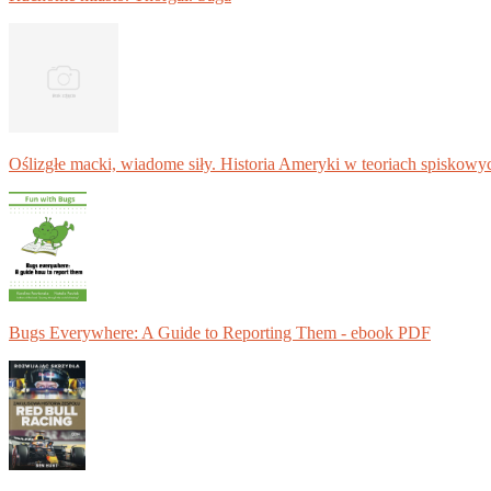
Oślizgłe macki, wiadome siły. Historia Ameryki w teoriach spiskowy
Bugs Everywhere: A Guide to Reporting Them - ebook PDF