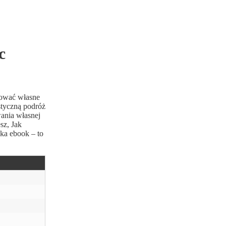
c
łtować własne
styczną podróż
ania własnej
sz, Jak
żka ebook – to