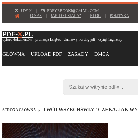
PDF-X
PDFY.EBOOKI@GMAIL.COM
O NAS
JAK TO DZIAŁA?
BLOG
POLITYKA
PDF-
X
.PL
upload dokumentów - promocja książek - darmowy hosting pdf - czytaj fragmenty
GŁÓWNA
UPLOAD PDF
ZASADY
DMCA
TWÓJ WSZECHŚWIAT CZEKA. JAK W
STRONA GŁÓWNA