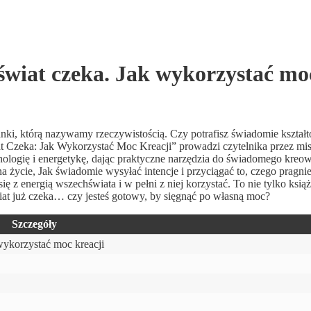
świat czeka. Jak wykorzystać mo
danki, którą nazywamy rzeczywistością. Czy potrafisz świadomie kszta
t Czeka: Jak Wykorzystać Moc Kreacji” prowadzi czytelnika przez mi
logię i energetykę, dając praktyczne narzędzia do świadomego kreow
 życie, Jak świadomie wysyłać intencje i przyciągać to, czego pragnie
ę z energią wszechświata i w pełni z niej korzystać. To nie tylko ksią
wiat już czeka… czy jesteś gotowy, by sięgnąć po własną moc?
Szczegóły
wykorzystać moc kreacji