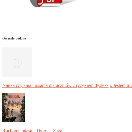
Ostatnio dodane
Nauka czytania i pisania dla uczniów z ryzykiem dysleksji. Jestem m
Ruchome miasto. Thorgal. Saga