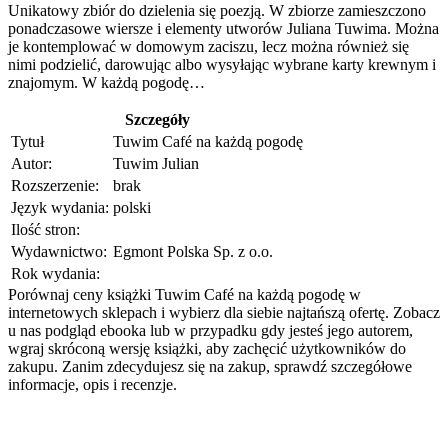
Unikatowy zbiór do dzielenia się poezją. W zbiorze zamieszczono
ponadczasowe wiersze i elementy utworów Juliana Tuwima. Można
je kontemplować w domowym zaciszu, lecz można również się
nimi podzielić, darowując albo wysyłając wybrane karty krewnym i
znajomym. W każdą pogodę…
Szczegóły
Tytuł
Tuwim Café na każdą pogodę
Autor:
Tuwim Julian
Rozszerzenie:
brak
Język wydania:
polski
Ilość stron:
Wydawnictwo:
Egmont Polska Sp. z o.o.
Rok wydania:
Porównaj ceny książki Tuwim Café na każdą pogodę w
internetowych sklepach i wybierz dla siebie najtańszą ofertę. Zobacz
u nas podgląd ebooka lub w przypadku gdy jesteś jego autorem,
wgraj skróconą wersję książki, aby zachęcić użytkowników do
zakupu. Zanim zdecydujesz się na zakup, sprawdź szczegółowe
informacje, opis i recenzje.