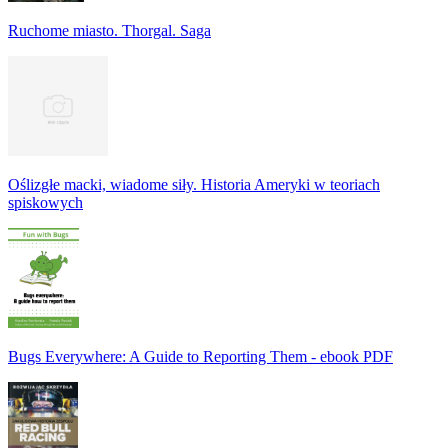
Ruchome miasto. Thorgal. Saga
Oślizgłe macki, wiadome siły. Historia Ameryki w teoriach
spiskowych
Bugs Everywhere: A Guide to Reporting Them - ebook PDF