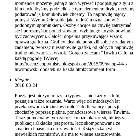
momencie możemy jedną z nich wyrwać i podpisując z tyłu z
kim chcielibyśmy podzielić się tym elementem liryki, możemy
podarować ją komukolwiek chcemy. To naprawdę mądry
pomysł. Wyobraźcie sobie jaką radość można sprawić
podobnym upominkiem. Osoby chcące na chwilę zatrzymać
się i porozmyślać ponad słowami wybitnego artysty powinni
być zachwyceni. Całości dopełnia przykuwająca wzrok
oprawa graficzna. Graficy idealnie poradzili sobie z zadanym
zadaniem, tworząc niesamowite grafiki, od których naprawdę
trudno oderwać jest wzrok. Gorąco zalecam "Tuwim Cafe na
każdą pogodę"!Więcej:
http://recenzjeoptymisty.blogspot.com/2015/09/galop-44-i-
tuwimowski-dodatek-na-kazda.html#comment-form
Meggie
2018-03-24
Poezja jest niczym muzyka typowa – nie każdy ją lubi,
poznaje a także rozumie. Warto więc od młodszych lat
przekazywać dzidziusiowi miłość do literatury i poezji
chociażby poprzez piękne, ponadczasowe wiersze Tuwima.
Teraz pomocna w tym zakresie może okazać się niniejsza
publikacja.Okładka jest prosta, lecz skomponowana ze
smakiem i pasująca do zawartości. Książeczka jest
niewielkich rozmiarów, ale ma to własne zastosowanie.