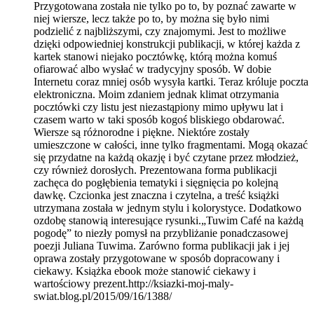
Przygotowana została nie tylko po to, by poznać zawarte w
niej wiersze, lecz także po to, by można się było nimi
podzielić z najbliższymi, czy znajomymi. Jest to możliwe
dzięki odpowiedniej konstrukcji publikacji, w której każda z
kartek stanowi niejako pocztówkę, którą można komuś
ofiarować albo wysłać w tradycyjny sposób. W dobie
Internetu coraz mniej osób wysyła kartki. Teraz króluje poczta
elektroniczna. Moim zdaniem jednak klimat otrzymania
pocztówki czy listu jest niezastąpiony mimo upływu lat i
czasem warto w taki sposób kogoś bliskiego obdarować.
Wiersze są różnorodne i piękne. Niektóre zostały
umieszczone w całości, inne tylko fragmentami. Mogą okazać
się przydatne na każdą okazję i być czytane przez młodzież,
czy również dorosłych. Prezentowana forma publikacji
zachęca do pogłębienia tematyki i sięgnięcia po kolejną
dawkę. Czcionka jest znaczna i czytelna, a treść książki
utrzymana została w jednym stylu i kolorystyce. Dodatkowo
ozdobę stanowią interesujące rysunki.„Tuwim Café na każdą
pogodę” to niezły pomysł na przybliżanie ponadczasowej
poezji Juliana Tuwima. Zarówno forma publikacji jak i jej
oprawa zostały przygotowane w sposób dopracowany i
ciekawy. Książka ebook może stanowić ciekawy i
wartościowy prezent.http://ksiazki-moj-maly-
swiat.blog.pl/2015/09/16/1388/