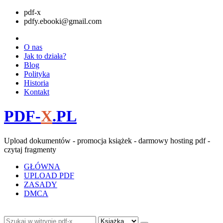
pdf-x
pdfy.ebooki@gmail.com
O nas
Jak to działa?
Blog
Polityka
Historia
Kontakt
PDF-
X
.PL
Upload dokumentów - promocja książek - darmowy hosting pdf -
czytaj fragmenty
GŁÓWNA
UPLOAD PDF
ZASADY
DMCA