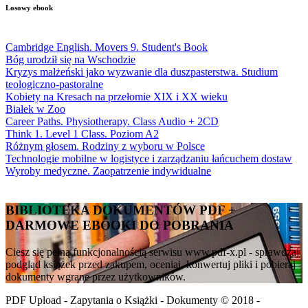
Losowy ebook
Cambridge English. Movers 9. Student's Book
Bóg urodził się na Wschodzie
Kryzys małżeński jako wyzwanie dla duszpasterstwa. Studium
teologiczno-pastoralne
Kobiety na Kresach na przełomie XIX i XX wieku
Białek w Zoo
Career Paths. Physiotherapy. Class Audio + 2CD
Think 1. Level 1 Class. Poziom A2
Różnym głosem. Rodziny z wyboru w Polsce
Technologie mobilne w logistyce i zarządzaniu łańcuchem dostaw
Wyroby medyczne. Zaopatrzenie indywidualne
BIBLIOTEKA DOKUMENTÓW PDF +
DARMOWE EBOOKI DO POBRANIA
Ciesz się pełną funkcjonalnością serwisu www.pdf-x.pl - sprawdzaj
podgląd książek przed zakupem, oceniaj, konwertuj pliki i pobieraj
dokumenty wgrane przez użytkowników.
PDF Upload - Zapytania o Książki - Dokumenty © 2018 -