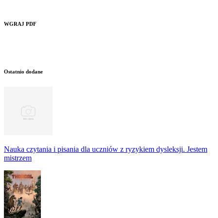
WGRAJ PDF
Ostatnio dodane
Nauka czytania i pisania dla uczniów z ryzykiem dysleksji. Jestem
mistrzem