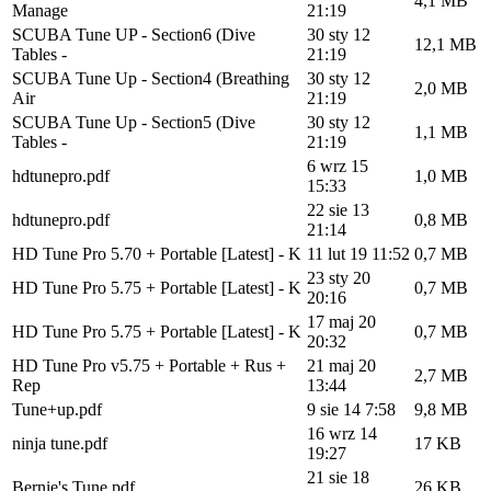
4,1 MB
Manage
21:19
SCUBA Tune UP - Section6 (Dive
30 sty 12
12,1 MB
Tables -
21:19
SCUBA Tune Up - Section4 (Breathing
30 sty 12
2,0 MB
Air
21:19
SCUBA Tune Up - Section5 (Dive
30 sty 12
1,1 MB
Tables -
21:19
6 wrz 15
hdtunepro.pdf
1,0 MB
15:33
22 sie 13
hdtunepro.pdf
0,8 MB
21:14
HD Tune Pro 5.70 + Portable [Latest] - K
11 lut 19 11:52
0,7 MB
23 sty 20
HD Tune Pro 5.75 + Portable [Latest] - K
0,7 MB
20:16
17 maj 20
HD Tune Pro 5.75 + Portable [Latest] - K
0,7 MB
20:32
HD Tune Pro v5.75 + Portable + Rus +
21 maj 20
2,7 MB
Rep
13:44
Tune+up.pdf
9 sie 14 7:58
9,8 MB
16 wrz 14
ninja tune.pdf
17 KB
19:27
21 sie 18
Bernie's Tune.pdf
26 KB