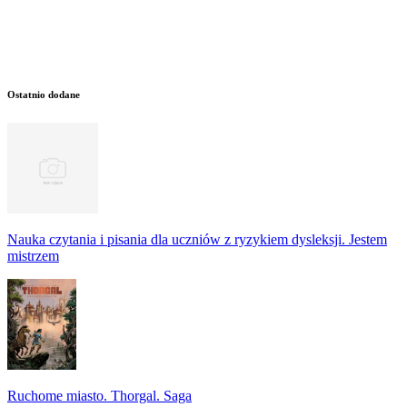
Ostatnio dodane
Nauka czytania i pisania dla uczniów z ryzykiem dysleksji. Jestem
mistrzem
Ruchome miasto. Thorgal. Saga