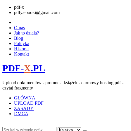
pdf-x
pdfy.ebooki@gmail.com
O nas
Jak to działa?
Blog
Polityka
Historia
Kontakt
PDF-
X
.PL
Upload dokumentów - promocja książek - darmowy hosting pdf -
czytaj fragmenty
GŁÓWNA
UPLOAD PDF
ZASADY
DMCA