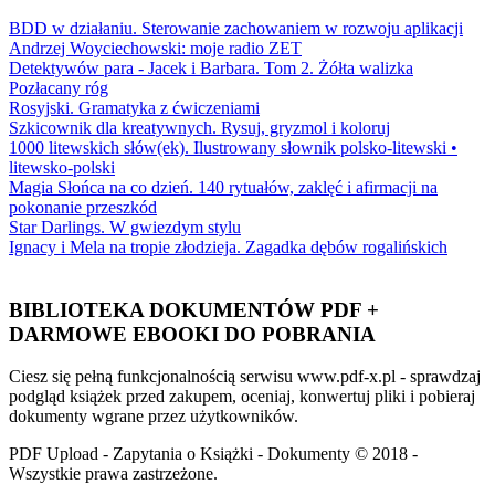
BDD w działaniu. Sterowanie zachowaniem w rozwoju aplikacji
Andrzej Woyciechowski: moje radio ZET
Detektywów para - Jacek i Barbara. Tom 2. Żółta walizka
Pozłacany róg
Rosyjski. Gramatyka z ćwiczeniami
Szkicownik dla kreatywnych. Rysuj, gryzmol i koloruj
1000 litewskich słów(ek). Ilustrowany słownik polsko-litewski •
litewsko-polski
Magia Słońca na co dzień. 140 rytuałów, zaklęć i afirmacji na
pokonanie przeszkód
Star Darlings. W gwiezdym stylu
Ignacy i Mela na tropie złodzieja. Zagadka dębów rogalińskich
BIBLIOTEKA DOKUMENTÓW PDF +
DARMOWE EBOOKI DO POBRANIA
Ciesz się pełną funkcjonalnością serwisu www.pdf-x.pl - sprawdzaj
podgląd książek przed zakupem, oceniaj, konwertuj pliki i pobieraj
dokumenty wgrane przez użytkowników.
PDF Upload - Zapytania o Książki - Dokumenty © 2018 -
Wszystkie prawa zastrzeżone.