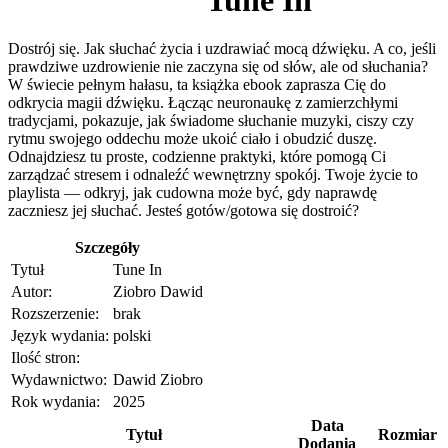
Dostrój się. Jak słuchać życia i uzdrawiać mocą dźwięku. A co, jeśli
prawdziwe uzdrowienie nie zaczyna się od słów, ale od słuchania?
W świecie pełnym hałasu, ta książka ebook zaprasza Cię do
odkrycia magii dźwięku. Łącząc neuronaukę z zamierzchłymi
tradycjami, pokazuje, jak świadome słuchanie muzyki, ciszy czy
rytmu swojego oddechu może ukoić ciało i obudzić duszę.
Odnajdziesz tu proste, codzienne praktyki, które pomogą Ci
zarządzać stresem i odnaleźć wewnętrzny spokój. Twoje życie to
playlista — odkryj, jak cudowna może być, gdy naprawdę
zaczniesz jej słuchać. Jesteś gotów/gotowa się dostroić?
Szczegóły
Tytuł
Tune In
Autor:
Ziobro Dawid
Rozszerzenie:
brak
Język wydania:
polski
Ilość stron:
Wydawnictwo:
Dawid Ziobro
Rok wydania:
2025
Data
Tytuł
Rozmiar
Dodania