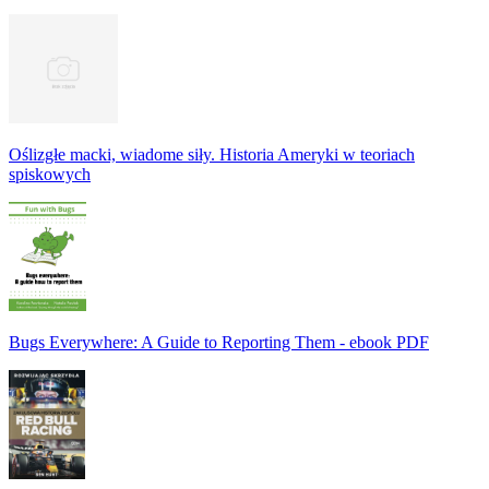
Oślizgłe macki, wiadome siły. Historia Ameryki w teoriach
spiskowych
Bugs Everywhere: A Guide to Reporting Them - ebook PDF