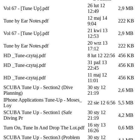
26 lut 12
Vol 67 - [Tune Up].pdf
2,9 MB
12:49
12 maj 14
Tune by Ear Notes.pdf
222 KB
9:04
21 kwi 13
Vol 67 - [Tune Up].pdf
2,9 MB
12:53
20 wrz 13
Tune by Ear Notes.pdf
222 KB
17:12
HD _Tune-czytaj.pdf
8 lut 12 22:56
456 KB
31 paź 13
HD _Tune-czytaj.pdf
456 KB
22:45
11 maj 12
HD _Tune-czytaj.pdf
456 KB
11:01
SCUBA Tune Up - Section2 (Dive
30 sty 12
2,6 MB
Planning)
21:19
IPhone Applications Tune-Up - Moses_
22 sie 12 6:56
5,5 MB
Loy
SCUBA Tune Up - Section1 (Safe
30 sty 12
4,2 MB
Diving Pr
21:19
16 sty 13
Turn On, Tune In And Drop The Lot.pdf
0,6 MB
16:26
SCUBA Tune Up - Section3 (Problem
30 sty 12