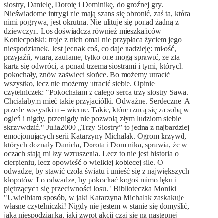
siostry, Danielę, Dorotę i Dominikę, do groźnej gry.
Nieświadome intrygi nie mają szans się obronić, zaś ta, która
nimi pogrywa, jest okrutna. Nie ulituje się ponad żadną z
dziewczyn. Los doświadcza również mieszkańców
Koniecpolski: troje z nich omal nie przypłaca życiem jego
niespodzianek. Jest jednak coś, co daje nadzieję: miłość,
przyjaźń, wiara, zaufanie, tylko one mogą sprawić, że zła
karta się odwróci, a ponad trzema siostrami i tymi, których
pokochały, znów zaświeci słońce. Bo możemy utracić
wszystko, lecz nie możemy utracić siebie. Opinie
czytelniczek: "Pokochałam z całego serca trzy siostry Sawa.
Chciałabym mieć takie przyjaciółki. Odważne. Serdeczne. A
przede wszystkim – wierne. Takie, które rzucą się za sobą w
ogień i nigdy, przenigdy nie pozwolą złym ludziom siebie
skrzywdzić." Julia2000 „Trzy Siostry” to jedna z najbardziej
emocjonujących serii Katarzyny Michalak. Ogrom krzywd,
których doznały Daniela, Dorota i Dominika, sprawia, że w
oczach stają mi łzy wzruszenia. Lecz to nie jest historia o
cierpieniu, lecz opowieść o wielkiej kobiecej sile. O
odwadze, by stawić czoła światu i unieść się z największych
kłopotów. I o odwadze, by pokochać kogoś mimo lęku i
piętrzących się przeciwności losu." Biblioteczka Moniki
"Uwielbiam sposób, w jaki Katarzyna Michalak zaskakuje
własne czytelniczki! Nigdy nie jestem w stanie się domyślić,
jaka niespodzianka, jaki zwrot akcji czai się na następnej