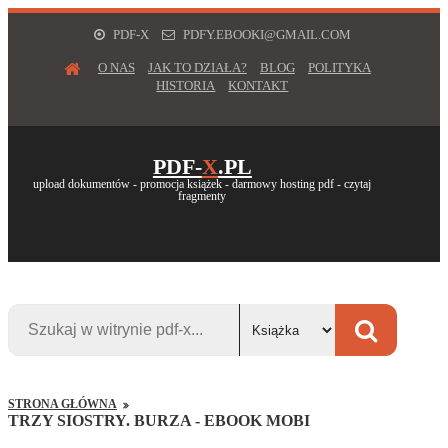
PDF-X
PDFY.EBOOKI@GMAIL.COM
O NAS
JAK TO DZIAŁA?
BLOG
POLITYKA
HISTORIA
KONTAKT
PDF-
X
.PL
upload dokumentów - promocja książek - darmowy hosting pdf - czytaj
fragmenty
STRONA GŁÓWNA
TRZY SIOSTRY. BURZA - EBOOK MOBI