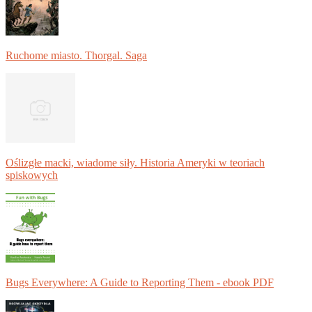
Ruchome miasto. Thorgal. Saga
Oślizgłe macki, wiadome siły. Historia Ameryki w teoriach
spiskowych
Bugs Everywhere: A Guide to Reporting Them - ebook PDF