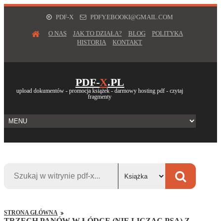
PDF-X
PDFY.EBOOKI@GMAIL.COM
O NAS
JAK TO DZIAŁA?
BLOG
POLITYKA
HISTORIA
KONTAKT
PDF-
X
.PL
upload dokumentów - promocja książek - darmowy hosting pdf - czytaj
fragmenty
STRONA GŁÓWNA
TRZECH PANÓW W ŁÓDCE (NIE LICZĄC PSA) Z