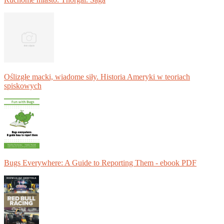
Oślizgłe macki, wiadome siły. Historia Ameryki w teoriach
spiskowych
Bugs Everywhere: A Guide to Reporting Them - ebook PDF