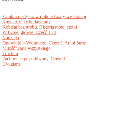
Zamki i nie tylko w dolinie Loary we Francji
Kawa o zapachu lawendy
Kobieta bez grobu. Historia mojej ciotki
W twojej głowie. Część 1 i 2
Nadzieja
Opowieść o Vodimorze. Część I. Anioł Stróż
Miłość warta wszystkiego
Truchlin
Fachowiec poszukiwany. Część 1
Uwikłane
BIBLIOTEKA DOKUMENTÓW PDF +