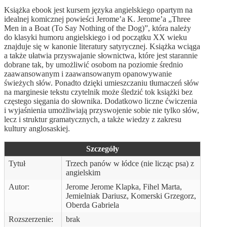
Książka ebook jest kursem języka angielskiego opartym na
idealnej komicznej powieści Jerome’a K. Jerome’a „Three
Men in a Boat (To Say Nothing of the Dog)”, która należy
do klasyki humoru angielskiego i od początku XX wieku
znajduje się w kanonie literatury satyrycznej. Książka wciąga
a także ułatwia przyswajanie słownictwa, które jest starannie
dobrane tak, by umożliwić osobom na poziomie średnio
zaawansowanym i zaawansowanym opanowywanie
świeżych słów. Ponadto dzięki umieszczaniu tłumaczeń słów
na marginesie tekstu czytelnik może śledzić tok książki bez
częstego sięgania do słownika. Dodatkowo liczne ćwiczenia
i wyjaśnienia umożliwiają przyswojenie sobie nie tylko słów,
lecz i struktur gramatycznych, a także wiedzy z zakresu
kultury anglosaskiej.
Szczegóły
Tytuł
Trzech panów w łódce (nie licząc psa) z
angielskim
Autor:
Jerome Jerome Klapka, Fihel Marta,
Jemielniak Dariusz, Komerski Grzegorz,
Oberda Gabriela
Rozszerzenie:
brak