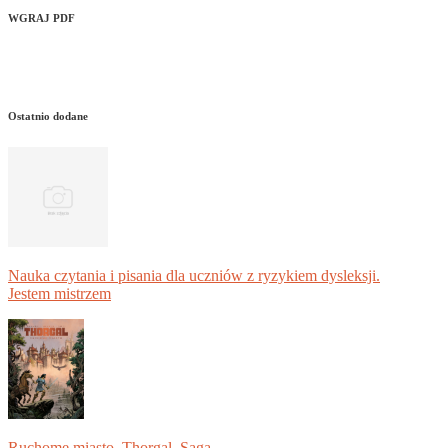
WGRAJ PDF
Ostatnio dodane
Nauka czytania i pisania dla uczniów z ryzykiem dysleksji.
Jestem mistrzem
Ruchome miasto. Thorgal. Saga