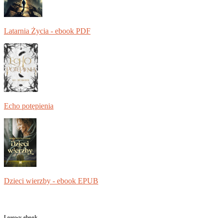
Latarnia Życia - ebook PDF
Echo potępienia
Dzieci wierzby - ebook EPUB
Losowy ebook