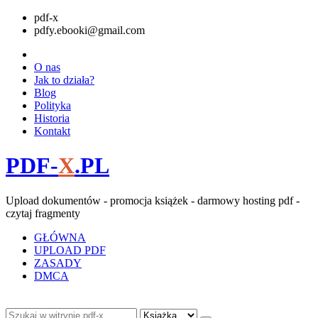
pdf-x
pdfy.ebooki@gmail.com
O nas
Jak to działa?
Blog
Polityka
Historia
Kontakt
PDF-
X
.PL
Upload dokumentów - promocja książek - darmowy hosting pdf -
czytaj fragmenty
GŁÓWNA
UPLOAD PDF
ZASADY
DMCA