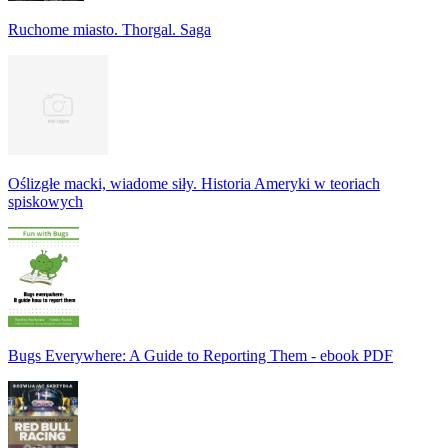
Ruchome miasto. Thorgal. Saga
Oślizgłe macki, wiadome siły. Historia Ameryki w teoriach
spiskowych
Bugs Everywhere: A Guide to Reporting Them - ebook PDF