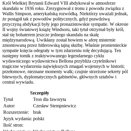
Król Wielkiej Brytanii Edward VIII abdykował w atmosferze
skandalu w 1936 roku. Zrezygnował z tronu z powodu związku z
Wallis Simpson, amerykańską rozwódką. Niektórzy uważali jednak,
że postąpił tak z powodów politycznych, gdyż prawdziwą
przyczyną abdykacji były jego pronazistowskie sympatie. W okresie
II wojny światowej książę Windsoru, taki tytuł otrzymał były król,
stał się bohaterem jeszcze jednego skandalu na skalę
międzynarodową. Uwikłany został bowiem w aferę misternie
zmontowaną przez hitlerowską tajną służbę. Właśnie proniemieckie
sympatie księcia odegrały w tym zdarzeniu rolę decydującą. Ten
następny tomik z reaktywowanego legendarnego cyklu
wydawniczego wydawnictwa Bellona przybliża czytelnikowi
tragiczne wydarzenia największych zmagań wojennych w historii;
przełomowe, nieznane momenty walk; czujnie strzeżone sekrety pól
bitewnych, dyplomatycznych gabinetów, głównych sztabów i
central wywiadu.
Szczegóły
Tytuł
Tron dla faworyta
Autor:
Czesław Stempniewicz
Rozszerzenie:
brak
Język wydania:
polski
Ilość stron: