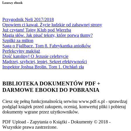
Losowy ebook
Przygodnik Neli 2017/2018
Opowiem ci kawał. Życie ludzkie od zabawnej strony
Już czytam! Tajny Klub pod Wierzbą
Magia słów. Jak pisać teksty, które porwą tłumy?
Szpilki za milion
Saga o Fjallbace. Tom 8. Fabrykantka aniołków
Perfekcyjny makijaż
Dość katolipy! O Jezusie celebrycie
Mądrzej, szybciej, lepiej. Sekret efektywności
Inspektor Joshua Brolin. Tom 1. Otchłań zła
BIBLIOTEKA DOKUMENTÓW PDF +
DARMOWE EBOOKI DO POBRANIA
Ciesz się pełną funkcjonalnością serwisu www.pdf-x.pl - sprawdzaj
podgląd książek przed zakupem, oceniaj, konwertuj pliki i pobieraj
dokumenty wgrane przez użytkowników.
PDF Upload - Zapytania o Książki - Dokumenty © 2018 -
Wszystkie prawa zastrzeżone.