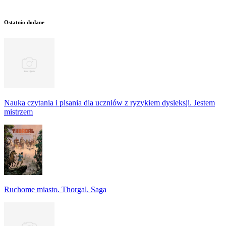
Ostatnio dodane
Nauka czytania i pisania dla uczniów z ryzykiem dysleksji. Jestem
mistrzem
Ruchome miasto. Thorgal. Saga