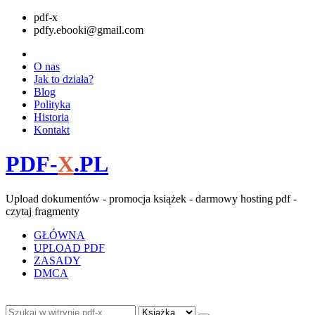
pdf-x
pdfy.ebooki@gmail.com
O nas
Jak to działa?
Blog
Polityka
Historia
Kontakt
PDF-
X
.PL
Upload dokumentów - promocja książek - darmowy hosting pdf -
czytaj fragmenty
GŁÓWNA
UPLOAD PDF
ZASADY
DMCA