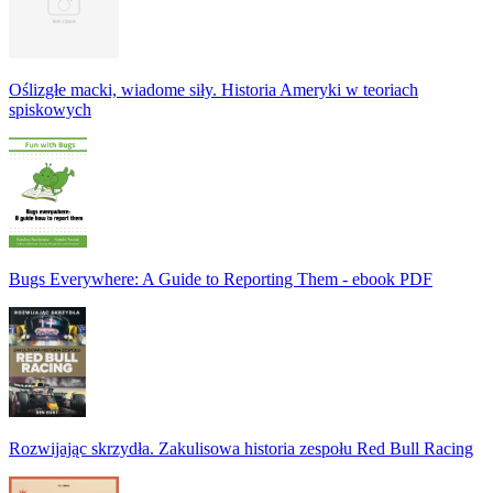
Oślizgłe macki, wiadome siły. Historia Ameryki w teoriach
spiskowych
Bugs Everywhere: A Guide to Reporting Them - ebook PDF
Rozwijając skrzydła. Zakulisowa historia zespołu Red Bull Racing