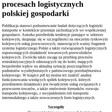
procesach logistycznych
polskiej gospodarki
Publikacja stanowi podsumowanie badań dotyczących logistyki
transportu w kontekście przemian zachodzących we współczesnej
gospodarce. Autorka prześledziła tendencje panujące w sektorze
kolejowym, skupiając się w szczególności na otoczeniu rynkowym
kolejowych usług przewozowych, stanowiących ważny fragment
systemu logistycznego Polski a także rozwiązaniach logistycznych
usprawniających działalność towarowych przewoźników
kolejowych. Zwróciła także uwagę na przebieg procesów
restrukturyzacyjnych odnoszących się do kolei, mających
bezpośredni wpływ na aktualną sytuację poszczególnych
podmiotów wyodrębnionych z państwowego przedsiębiorstwa
kolejowego. W książce pdf tej można też znaleźć analizę
funkcjonowania wiodących spółek kolejowych, których
przedmiotem działalności jest świadczenie usług związanych z
przewozem towarów, a także omówienie kierunków rozwoju
transportu kolejowego, z uwypukleniem roli transportu
intermodalnego a także nowoczesnych form logistycznych.
Szczegóły