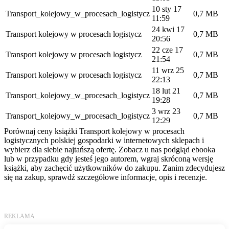
10 sty 17
Transport_kolejowy_w_procesach_logistycz
0,7 MB
11:59
24 kwi 17
Transport kolejowy w procesach logistycz
0,7 MB
20:56
22 cze 17
Transport kolejowy w procesach logistycz
0,7 MB
21:54
11 wrz 25
Transport kolejowy w procesach logistycz
0,7 MB
22:13
18 lut 21
Transport_kolejowy_w_procesach_logistycz
0,7 MB
19:28
3 wrz 23
Transport_kolejowy_w_procesach_logistycz
0,7 MB
12:29
Porównaj ceny książki Transport kolejowy w procesach
logistycznych polskiej gospodarki w internetowych sklepach i
wybierz dla siebie najtańszą ofertę. Zobacz u nas podgląd ebooka
lub w przypadku gdy jesteś jego autorem, wgraj skróconą wersję
książki, aby zachęcić użytkowników do zakupu. Zanim zdecydujesz
się na zakup, sprawdź szczegółowe informacje, opis i recenzje.