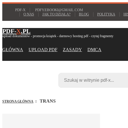
PDF-X
PDFY.EBOOKI@GMAIL.COM
O NAS
JAK TO DZIAŁA?
BLOG
POLITYKA
HI
PDF-
X
.PL
upload dokumentów - promocja książek - darmowy hosting pdf - czytaj fragmenty
GŁÓWNA
UPLOAD PDF
ZASADY
DMCA
TRANS
STRONA GŁÓWNA