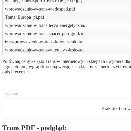
Katalog Trans Sport 1990-1996 (2007)(2).
wprowadzanie-w-trans-wodospad.pdf
Trans_Europa_pl.pdf
wprowadzanie-w-trans-tecza-energetyczna.
wprowadzanie-w-trans-spacer-po-ogrodzie.
60-wprowadzenie-w-trans-kotwiczenie-tran
wprowadzanie-w-trans-witynia-w-lesie-tro
Porównaj ceny książki Trans w internetowych sklepach i wybierz dla 
jego autorem, wgraj skróconą wersję książki, aby zachęcić użytkow
opis i recenzje.
Trans PDF - podgląd: