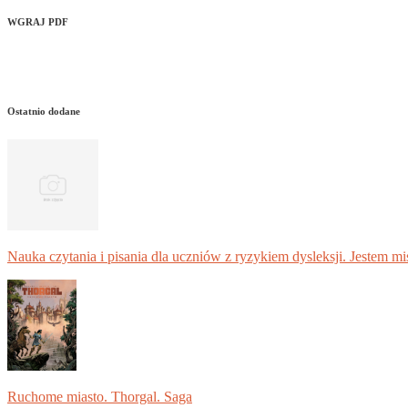
WGRAJ PDF
Ostatnio dodane
Nauka czytania i pisania dla uczniów z ryzykiem dysleksji. Jestem m
Ruchome miasto. Thorgal. Saga