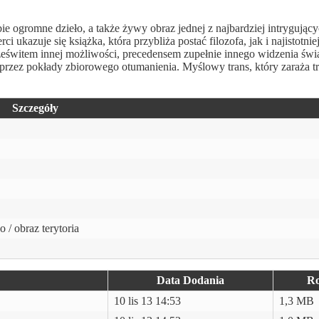
 ogromne dzieło, a także żywy obraz jednej z najbardziej intrygujący
ukazuje się książka, która przybliża postać filozofa, jak i najistotnie
rześwitem innej możliwości, precedensem zupełnie innego widzenia świ
przez pokłady zbiorowego otumanienia. Myślowy trans, który zaraża tr
Szczegóły
/ obraz terytoria
Data Dodania
Ro
10 lis 13 14:53
1,3 MB