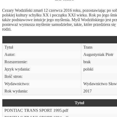
Cezary Wodziński zmarł 12 czerwca 2016 roku, pozostawiając po sobie
polskiej kultury schyłku XX i początku XXI wieku. Rok po jego śmierci 
także podstawowe intuicje jego myślenia. Myśl Wodzińskiego jest p
ponieważ wymusza myślenie samodzielne, takie, które przedziera się 
rodzi.
Tytuł
Trans
Autor:
Augustyniak Piotr
Rozszerzenie:
brak
Język wydania:
polski
Ilość stron:
Wydawnictwo:
Wydawnictwo Słowo 
Rok wydania:
2017
Tytuł
PONTIAC TRANS SPORT 1995.pdf