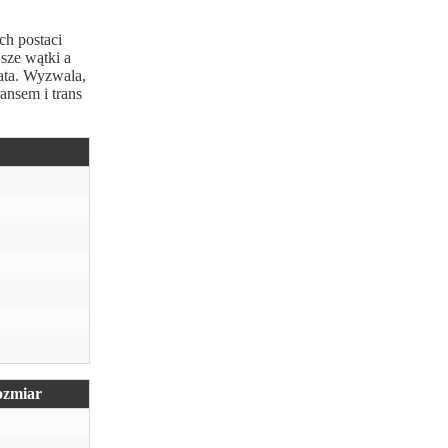
ch postaci
jsze wątki a
ata. Wyzwala,
ansem i trans
zmiar