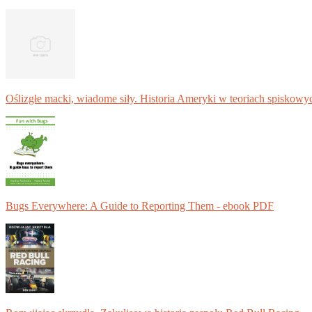
Oślizgłe macki, wiadome siły. Historia Ameryki w teoriach spiskowy
Bugs Everywhere: A Guide to Reporting Them - ebook PDF