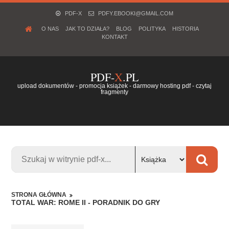
PDF-X
PDFY.EBOOKI@GMAIL.COM
O NAS
JAK TO DZIAŁA?
BLOG
POLITYKA
HISTORIA
KONTAKT
PDF-
X
.PL
upload dokumentów - promocja książek - darmowy hosting pdf - czytaj
fragmenty
STRONA GŁÓWNA
TOTAL WAR: ROME II - PORADNIK DO GRY