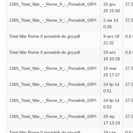
1365_Total_War_-_Rome_II_-_Poradnik_GRY-
25 gru
27,
20 15:50
1365_Total_War_-_Rome_II_-_Poradnik_GRY-
2 sie 14
27,
0:28
Total War Rome II poradnik do gry.pdf
9 wrz 18
0,6
21:32
Total War Rome II poradnik do gry.pdf
23 wrz
0,6
18 20:28
1365_Total_War_-_Rome_II_-_Poradnik_GRY-
15 mar
27,
20 17:27
1365_Total_War_-_Rome_II_-_Poradnik_GRY-
24 lip 14
27,
0:51
1365_Total_War_-_Rome_II_-_Poradnik_GRY-
24 lip 14
27,
0:52
1365_Total_War_-_Rome_II_-_Poradnik_GRY-
29 sty
27,
17 13:19
Total War Rome II poradnik do gry.pdf
19 cze
0,6