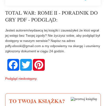
TOTAL WAR: ROME II - PORADNIK DO
GRY PDF - PODGLĄD:
Jesteś autorem/wydawcą tej książki i zauważyłeś że ktoś wgrał
jej wstęp bez Twojej zgody? Nie życzysz sobie, aby podgląd był
dostępny w naszym serwisie? Napisz na adres
pdfy.ebooki@gmail.com
a my odpowiemy na skargę i usuniemy
zgłoszony dokument w ciągu 24 godzin.
F
T
P
a
w
i
c
i
n
e
t
t
b
t
e
Podgląd niedostępny.
o
e
r
o
r
e
k
s
t
TO TWOJA KSIĄŻKA?