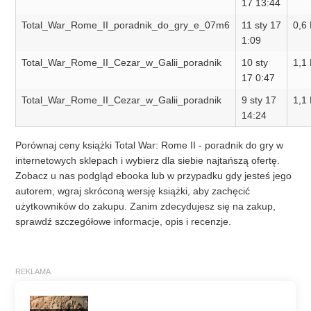
17 13:44
Total_War_Rome_II_poradnik_do_gry_e_07m6
11 sty 17
0,6
1:09
Total_War_Rome_II_Cezar_w_Galii_poradnik
10 sty
1,1
17 0:47
Total_War_Rome_II_Cezar_w_Galii_poradnik
9 sty 17
1,1
14:24
Porównaj ceny książki Total War: Rome II - poradnik do gry w
internetowych sklepach i wybierz dla siebie najtańszą ofertę.
Zobacz u nas podgląd ebooka lub w przypadku gdy jesteś jego
autorem, wgraj skróconą wersję książki, aby zachęcić
użytkowników do zakupu. Zanim zdecydujesz się na zakup,
sprawdź szczegółowe informacje, opis i recenzje.