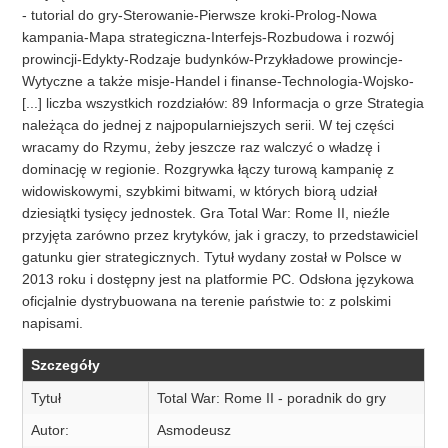
- tutorial do gry-Sterowanie-Pierwsze kroki-Prolog-Nowa
kampania-Mapa strategiczna-Interfejs-Rozbudowa i rozwój
prowincji-Edykty-Rodzaje budynków-Przykładowe prowincje-
Wytyczne a także misje-Handel i finanse-Technologia-Wojsko-
[...] liczba wszystkich rozdziałów: 89 Informacja o grze Strategia
należąca do jednej z najpopularniejszych serii. W tej części
wracamy do Rzymu, żeby jeszcze raz walczyć o władzę i
dominację w regionie. Rozgrywka łączy turową kampanię z
widowiskowymi, szybkimi bitwami, w których biorą udział
dziesiątki tysięcy jednostek. Gra Total War: Rome II, nieźle
przyjęta zarówno przez krytyków, jak i graczy, to przedstawiciel
gatunku gier strategicznych. Tytuł wydany został w Polsce w
2013 roku i dostępny jest na platformie PC. Odsłona językowa
oficjalnie dystrybuowana na terenie państwie to: z polskimi
napisami.
Szczegóły
Tytuł
Total War: Rome II - poradnik do gry
Autor:
Asmodeusz