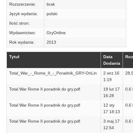
Rozszerzenie:
brak
Język wydania:
polski
Ilość stron:
Wydawnictwo:
GryOnline
Rok wydania:
2013
Tytuł
Data
Roz
Dodania
Total_War_-_Rome_II_-_Poradnik_GRY-OnLin
2 wrz 16
28,
1:19
Total War Rome II poradnik do gry.pdf
19 lut 17
0,6
16:28
Total War Rome II poradnik do gry.pdf
12 sty
0,6
17 18:13
Total War Rome II poradnik do gry.pdf
3 maj 17
0,6
12:54