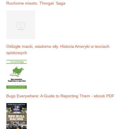
Ruchome miasto. Thorgal. Saga
Oślizgłe macki, wiadome siły. Historia Ameryki w teoriach
spiskowych
Bugs Everywhere: A Guide to Reporting Them - ebook PDF