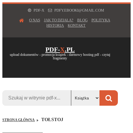
PDF-X
PDFY.EBOOKI@GMAIL.COM
O NAS
JAK TO DZIAŁA?
BLOG
POLITYKA
HISTORIA
KONTAKT
PDF-
X
.PL
upload dokumentów - promocja książek - darmowy hosting pdf - czytaj
fragmenty
TOŁSTOJ
STRONA GŁÓWNA