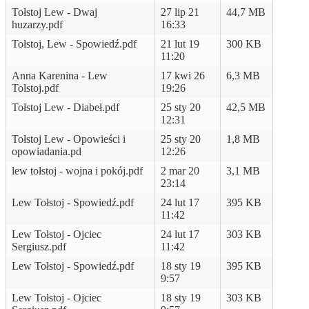
Tołstoj Lew - Dwaj
27 lip 21
44,7 MB
huzarzy.pdf
16:33
Tołstoj, Lew - Spowiedź.pdf
21 lut 19
300 KB
11:20
Anna Karenina - Lew
17 kwi 26
6,3 MB
Tolstoj.pdf
19:26
Tołstoj Lew - Diabeł.pdf
25 sty 20
42,5 MB
12:31
Tołstoj Lew - Opowieści i
25 sty 20
1,8 MB
opowiadania.pd
12:26
lew tołstoj - wojna i pokój.pdf
2 mar 20
3,1 MB
23:14
Lew Tołstoj - Spowiedź.pdf
24 lut 17
395 KB
11:42
Lew Tołstoj - Ojciec
24 lut 17
303 KB
Sergiusz.pdf
11:42
Lew Tołstoj - Spowiedź.pdf
18 sty 19
395 KB
9:57
Lew Tołstoj - Ojciec
18 sty 19
303 KB