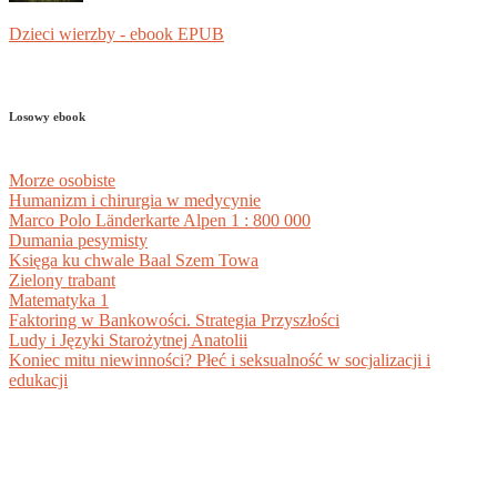
Dzieci wierzby - ebook EPUB
Losowy ebook
Morze osobiste
Humanizm i chirurgia w medycynie
Marco Polo Länderkarte Alpen 1 : 800 000
Dumania pesymisty
Księga ku chwale Baal Szem Towa
Zielony trabant
Matematyka 1
Faktoring w Bankowości. Strategia Przyszłości
Ludy i Języki Starożytnej Anatolii
Koniec mitu niewinności? Płeć i seksualność w socjalizacji i
edukacji