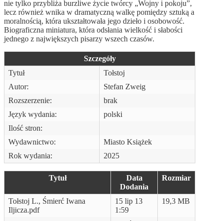
nie tylko przybliża burzliwe życie twórcy „Wojny i pokoju”,
lecz również wnika w dramatyczną walkę pomiędzy sztuką a
moralnością, która ukształtowała jego dzieło i osobowość.
Biograficzna miniatura, która odsłania wielkość i słabości
jednego z największych pisarzy wszech czasów.
Szczegóły
Tytuł
Tołstoj
Autor:
Stefan Zweig
Rozszerzenie:
brak
Język wydania:
polski
Ilość stron:
Wydawnictwo:
Miasto Książek
Rok wydania:
2025
Tytuł
Data
Rozmiar
Dodania
Tołstoj L., Śmierć Iwana
15 lip 13
19,3 MB
Iljicza.pdf
1:59