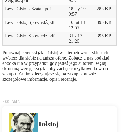
Sergiusz.pdf
9:57
Lew Tołstoj - Szatan.pdf
18 sty 19
283 KB
9:57
Lew Tołstoj Spowiedź.pdf
16 lut 13
395 KB
12:55
Lew Tołstoj Spowiedź.pdf
3 lis 17
395 KB
21:26
Porównaj ceny książki Tołstoj w internetowych sklepach i
wybierz dla siebie najtańszą ofertę. Zobacz u nas podgląd
ebooka lub w przypadku gdy jesteś jego autorem, wgraj
skróconą wersję książki, aby zachęcić użytkowników do
zakupu. Zanim zdecydujesz się na zakup, sprawdź
szczegółowe informacje, opis i recenzje.