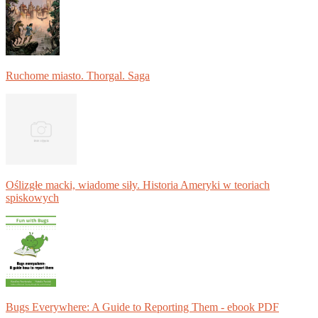
Ruchome miasto. Thorgal. Saga
Oślizgłe macki, wiadome siły. Historia Ameryki w teoriach
spiskowych
Bugs Everywhere: A Guide to Reporting Them - ebook PDF