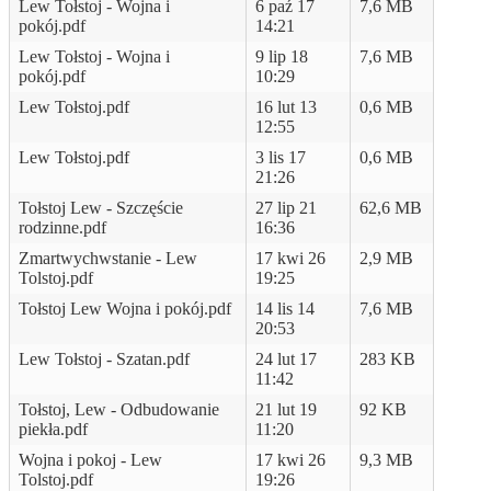
Lew Tołstoj - Wojna i
6 paź 17
7,6 MB
pokój.pdf
14:21
Lew Tołstoj - Wojna i
9 lip 18
7,6 MB
pokój.pdf
10:29
Lew Tołstoj.pdf
16 lut 13
0,6 MB
12:55
Lew Tołstoj.pdf
3 lis 17
0,6 MB
21:26
Tołstoj Lew - Szczęście
27 lip 21
62,6 MB
rodzinne.pdf
16:36
Zmartwychwstanie - Lew
17 kwi 26
2,9 MB
Tolstoj.pdf
19:25
Tołstoj Lew Wojna i pokój.pdf
14 lis 14
7,6 MB
20:53
Lew Tołstoj - Szatan.pdf
24 lut 17
283 KB
11:42
Tołstoj, Lew - Odbudowanie
21 lut 19
92 KB
piekła.pdf
11:20
Wojna i pokoj - Lew
17 kwi 26
9,3 MB
Tolstoj.pdf
19:26