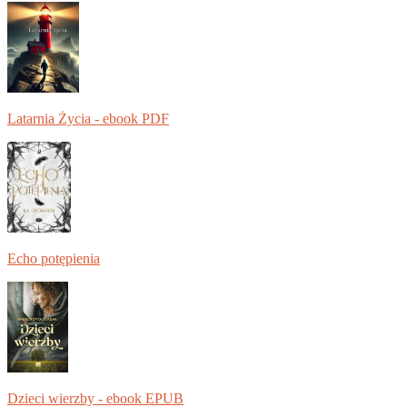
Latarnia Życia - ebook PDF
Echo potępienia
Dzieci wierzby - ebook EPUB