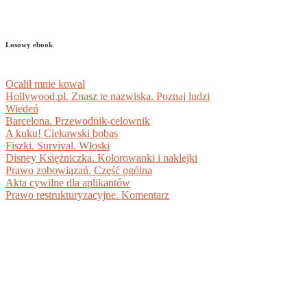
Losowy ebook
Ocalił mnie kowal
Hollywood.pl. Znasz te nazwiska. Poznaj ludzi
Wiedeń
Barcelona. Przewodnik-celownik
A kuku! Ciekawski bobas
Fiszki. Survival. Włoski
Disney Księżniczka. Kolorowanki i naklejki
Prawo zobowiązań. Część ogólna
Akta cywilne dla aplikantów
Prawo restrukturyzacyjne. Komentarz