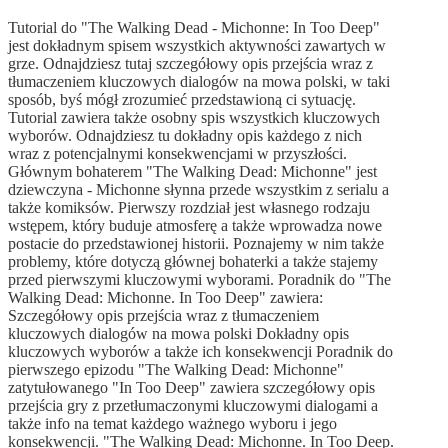
Tutorial do "The Walking Dead - Michonne: In Too Deep"
jest dokładnym spisem wszystkich aktywności zawartych w
grze. Odnajdziesz tutaj szczegółowy opis przejścia wraz z
tłumaczeniem kluczowych dialogów na mowa polski, w taki
sposób, byś mógł zrozumieć przedstawioną ci sytuację.
Tutorial zawiera także osobny spis wszystkich kluczowych
wyborów. Odnajdziesz tu dokładny opis każdego z nich
wraz z potencjalnymi konsekwencjami w przyszłości.
Głównym bohaterem "The Walking Dead: Michonne" jest
dziewczyna - Michonne słynna przede wszystkim z serialu a
także komiksów. Pierwszy rozdział jest własnego rodzaju
wstępem, który buduje atmosferę a także wprowadza nowe
postacie do przedstawionej historii. Poznajemy w nim także
problemy, które dotyczą głównej bohaterki a także stajemy
przed pierwszymi kluczowymi wyborami. Poradnik do "The
Walking Dead: Michonne. In Too Deep" zawiera:
Szczegółowy opis przejścia wraz z tłumaczeniem
kluczowych dialogów na mowa polski Dokładny opis
kluczowych wyborów a także ich konsekwencji Poradnik do
pierwszego epizodu "The Walking Dead: Michonne"
zatytułowanego "In Too Deep" zawiera szczegółowy opis
przejścia gry z przetłumaczonymi kluczowymi dialogami a
także info na temat każdego ważnego wyboru i jego
konsekwencji. "The Walking Dead: Michonne. In Too Deep.