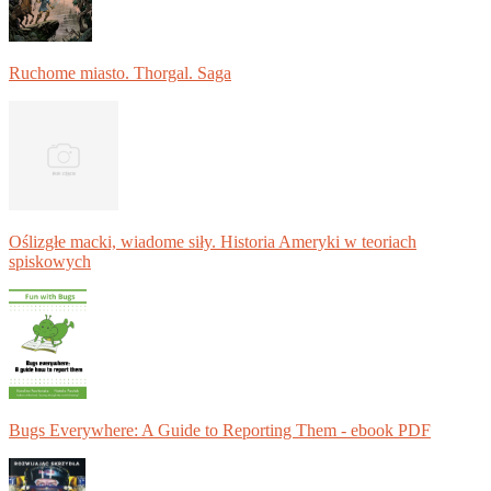
Ruchome miasto. Thorgal. Saga
Oślizgłe macki, wiadome siły. Historia Ameryki w teoriach
spiskowych
Bugs Everywhere: A Guide to Reporting Them - ebook PDF