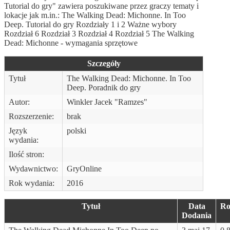
Tutorial do gry" zawiera poszukiwane przez graczy tematy i
lokacje jak m.in.: The Walking Dead: Michonne. In Too
Deep. Tutorial do gry Rozdziały 1 i 2 Ważne wybory
Rozdział 6 Rozdział 3 Rozdział 4 Rozdział 5 The Walking
Dead: Michonne - wymagania sprzętowe
Szczegóły
Tytuł
The Walking Dead: Michonne. In Too
Deep. Poradnik do gry
Autor:
Winkler Jacek "Ramzes"
Rozszerzenie:
brak
Język
polski
wydania:
Ilość stron:
Wydawnictwo:
GryOnline
Rok wydania:
2016
Tytuł
Data
Ro
Dodania