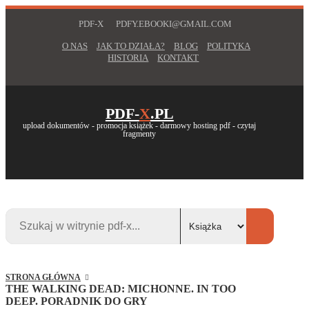
PDF-X
PDFY.EBOOKI@GMAIL.COM
O NAS
JAK TO DZIAŁA?
BLOG
POLITYKA
HISTORIA
KONTAKT
PDF-
X
.PL
upload dokumentów - promocja książek - darmowy hosting pdf - czytaj
fragmenty
STRONA GŁÓWNA
THE WALKING DEAD: MICHONNE. IN TOO
DEEP. PORADNIK DO GRY