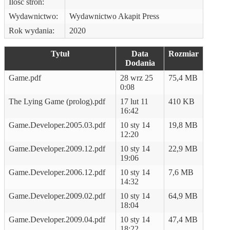
Ilość stron:
Wydawnictwo:
Wydawnictwo Akapit Press
Rok wydania:
2020
Tytuł
Data
Rozmiar
Dodania
Game.pdf
28 wrz 25
75,4 MB
0:08
The Lying Game (prolog).pdf
17 lut 11
410 KB
16:42
Game.Developer.2005.03.pdf
10 sty 14
19,8 MB
12:20
Game.Developer.2009.12.pdf
10 sty 14
22,9 MB
19:06
Game.Developer.2006.12.pdf
10 sty 14
7,6 MB
14:32
Game.Developer.2009.02.pdf
10 sty 14
64,9 MB
18:04
Game.Developer.2009.04.pdf
10 sty 14
47,4 MB
18:22