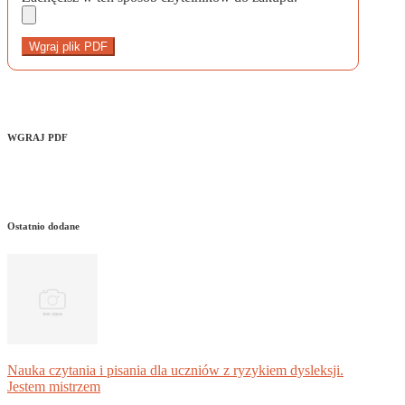
Wgraj plik PDF
WGRAJ PDF
Ostatnio dodane
Nauka czytania i pisania dla uczniów z ryzykiem dysleksji.
Jestem mistrzem