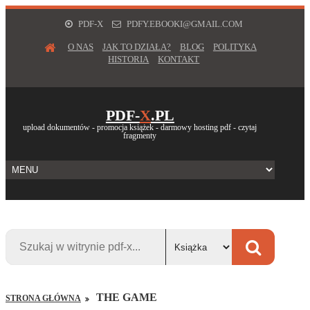
PDF-X
PDFY.EBOOKI@GMAIL.COM
O NAS
JAK TO DZIAŁA?
BLOG
POLITYKA
HISTORIA
KONTAKT
PDF-
X
.PL
upload dokumentów - promocja książek - darmowy hosting pdf - czytaj
fragmenty
THE GAME
STRONA GŁÓWNA