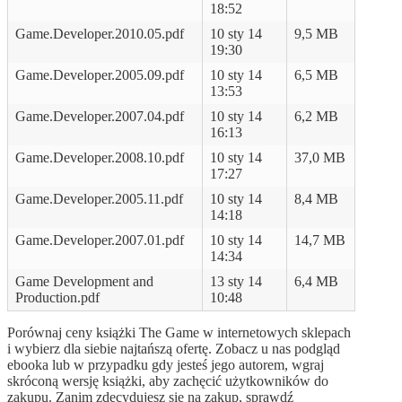
18:52
Game.Developer.2010.05.pdf
10 sty 14
9,5 MB
19:30
Game.Developer.2005.09.pdf
10 sty 14
6,5 MB
13:53
Game.Developer.2007.04.pdf
10 sty 14
6,2 MB
16:13
Game.Developer.2008.10.pdf
10 sty 14
37,0 MB
17:27
Game.Developer.2005.11.pdf
10 sty 14
8,4 MB
14:18
Game.Developer.2007.01.pdf
10 sty 14
14,7 MB
14:34
Game Development and
13 sty 14
6,4 MB
Production.pdf
10:48
Porównaj ceny książki The Game w internetowych sklepach
i wybierz dla siebie najtańszą ofertę. Zobacz u nas podgląd
ebooka lub w przypadku gdy jesteś jego autorem, wgraj
skróconą wersję książki, aby zachęcić użytkowników do
zakupu. Zanim zdecydujesz się na zakup, sprawdź