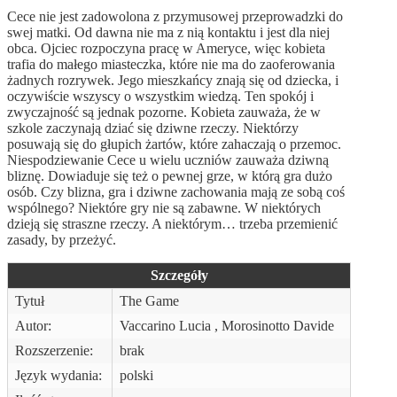
Cece nie jest zadowolona z przymusowej przeprowadzki do
swej matki. Od dawna nie ma z nią kontaktu i jest dla niej
obca. Ojciec rozpoczyna pracę w Ameryce, więc kobieta
trafia do małego miasteczka, które nie ma do zaoferowania
żadnych rozrywek. Jego mieszkańcy znają się od dziecka, i
oczywiście wszyscy o wszystkim wiedzą. Ten spokój i
zwyczajność są jednak pozorne. Kobieta zauważa, że w
szkole zaczynają dziać się dziwne rzeczy. Niektórzy
posuwają się do głupich żartów, które zahaczają o przemoc.
Niespodziewanie Cece u wielu uczniów zauważa dziwną
bliznę. Dowiaduje się też o pewnej grze, w którą gra dużo
osób. Czy blizna, gra i dziwne zachowania mają ze sobą coś
wspólnego? Niektóre gry nie są zabawne. W niektórych
dzieją się straszne rzeczy. A niektórym… trzeba przemienić
zasady, by przeżyć.
Szczegóły
Tytuł
The Game
Autor:
Vaccarino Lucia , Morosinotto Davide
Rozszerzenie:
brak
Język wydania:
polski