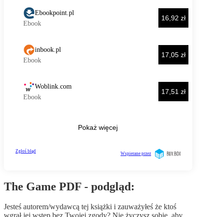
The Game PDF - podgląd:
Jesteś autorem/wydawcą tej książki i zauważyłeś że ktoś
wgrał jej wstęp bez Twojej zgody? Nie życzysz sobie, aby