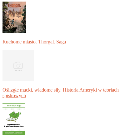
Ruchome miasto. Thorgal. Saga
Oślizgłe macki, wiadome siły. Historia Ameryki w teoriach
spiskowych