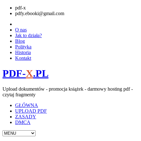
pdf-x
pdfy.ebooki@gmail.com
O nas
Jak to działa?
Blog
Polityka
Historia
Kontakt
PDF-
X
.PL
Upload dokumentów - promocja książek - darmowy hosting pdf -
czytaj fragmenty
GŁÓWNA
UPLOAD PDF
ZASADY
DMCA