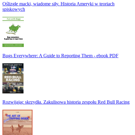
Oślizgłe macki, wiadome siły. Historia Ameryki w teoriach
spiskowych
Bugs Everywhere: A Guide to Reporting Them - ebook PDF
Rozwijając skrzydła. Zakulisowa historia zespołu Red Bull Racing