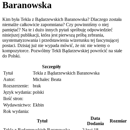
Baranowska
Kim była Tekla z Bądarzewskich Baranowska? Dlaczego została
niemalże całkowicie zapomniana? Czy powinniśmy o niej
pamiętać? Na te i dużo innych pytań spróbuję odpowiedzieć
niniejszej publikacji, która jest pierwszą próbą zebrania,
usystematyzowania i przedstawienia wizerunku tej fascynującej
postaci. Dzisiaj już nie wypada mówić, że nic nie wiemy o
kompozytorce. Pozwólmy Tekli Bądarzewskiej powrócić na stałe
do Polski.
Szczegóły
Tytuł
Tekla z Bądarzewskich Baranowska
Autor:
Michalec Beata
Rozszerzenie:
brak
Język wydania:
polski
Ilość stron:
Wydawnictwo:
Ekbin
Rok wydania:
Data
Tytuł
Rozmiar
Dodania
Tekla z Bądarzewskich Baranowska
2 kwi 18