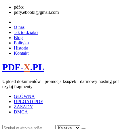
pdf-x
pdfy.ebooki@gmail.com
O nas
Jak to działa?
Blog
Polityka
Historia
Kontakt
PDF-
X
.PL
Upload dokumentów - promocja książek - darmowy hosting pdf -
czytaj fragmenty
GŁÓWNA
UPLOAD PDF
ZASADY
DMCA