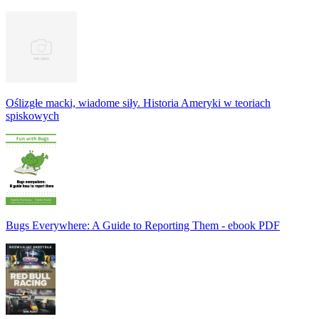
Oślizgłe macki, wiadome siły. Historia Ameryki w teoriach
spiskowych
Bugs Everywhere: A Guide to Reporting Them - ebook PDF