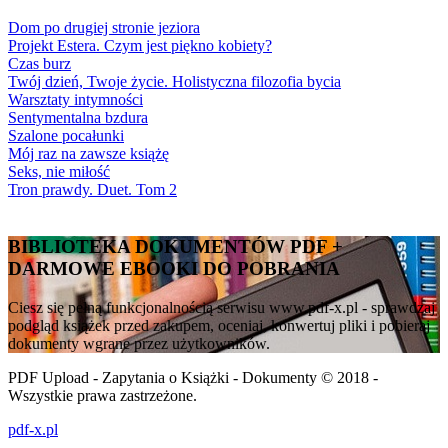
Dom po drugiej stronie jeziora
Projekt Estera. Czym jest piękno kobiety?
Czas burz
Twój dzień, Twoje życie. Holistyczna filozofia bycia
Warsztaty intymności
Sentymentalna bzdura
Szalone pocałunki
Mój raz na zawsze książę
Seks, nie miłość
Tron prawdy. Duet. Tom 2
BIBLIOTEKA DOKUMENTÓW PDF +
DARMOWE EBOOKI DO POBRANIA
Ciesz się pełną funkcjonalnością serwisu www.pdf-x.pl - sprawdzaj
podgląd książek przed zakupem, oceniaj, konwertuj pliki i pobieraj
dokumenty wgrane przez użytkowników.
PDF Upload - Zapytania o Książki - Dokumenty © 2018 -
Wszystkie prawa zastrzeżone.
pdf-x.pl