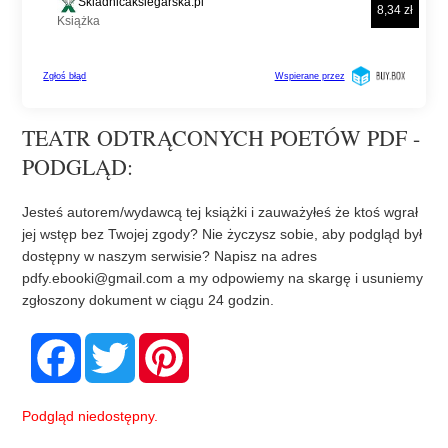
TEATR ODTRĄCONYCH POETÓW PDF -
PODGLĄD:
Jesteś autorem/wydawcą tej książki i zauważyłeś że ktoś wgrał
jej wstęp bez Twojej zgody? Nie życzysz sobie, aby podgląd był
dostępny w naszym serwisie? Napisz na adres
pdfy.ebooki@gmail.com
a my odpowiemy na skargę i usuniemy
zgłoszony dokument w ciągu 24 godzin.
F
T
P
a
w
i
c
i
n
e
t
t
b
t
e
Podgląd niedostępny.
o
e
r
o
r
e