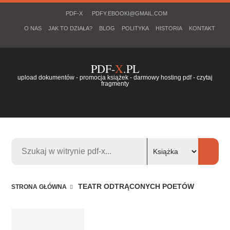
PDF-X
PDFY.EBOOKI@GMAIL.COM
O NAS
JAK TO DZIAŁA?
BLOG
POLITYKA
HISTORIA
KONTAKT
PDF-
X
.PL
upload dokumentów - promocja książek - darmowy hosting pdf - czytaj
fragmenty
TEATR ODTRĄCONYCH POETÓW
STRONA GŁÓWNA