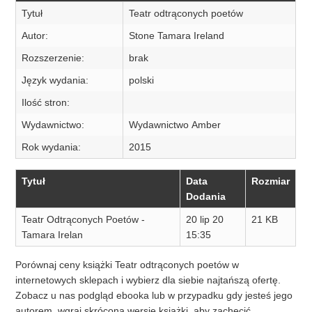
Tytuł
Teatr odtrąconych poetów
Autor:
Stone Tamara Ireland
Rozszerzenie:
brak
Język wydania:
polski
Ilość stron:
Wydawnictwo:
Wydawnictwo Amber
Rok wydania:
2015
Tytuł
Data
Rozmiar
Dodania
Teatr Odtrąconych Poetów -
20 lip 20
21 KB
Tamara Irelan
15:35
Porównaj ceny książki Teatr odtrąconych poetów w
internetowych sklepach i wybierz dla siebie najtańszą ofertę.
Zobacz u nas podgląd ebooka lub w przypadku gdy jesteś jego
autorem, wgraj skróconą wersję książki, aby zachęcić