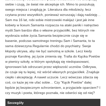
siebie i czują, że świat nie akceptuje ich. Mimo to poszukują
swego miejsca i znajdują je. Literatura dla młodzieży, lecz
czytana przez wszystkich, ponieważ wzruszają i dają nadzieję…
Sam ma 16 lat, robi sobie mistrzowski makijaż i jest jak inne
kobiety w liceum.Samanta rozpacza na ataki paniki i natręctwo
myśli.Sam bardzo dba o własne przyjaciółki, bez których nie
wyobraża sobie życia.Samanta bezpiecznie czuje się w
basenie, podczas samotnego treningu.Sam i Samanta, to ta
sama dziewczyna.Regularnie chodzi do psychiatry. Swoje
kłopoty ukrywa, aby nie być samotną w szkole. Lecz kiedy
poznaje Karolinę, jej życie zmienia się. Trafia do Kącika Poetów
w piwnicy szkoły, w którym spotykają się niedopasowani,
ignorowani lub odrzucani przez większość uczniów. Odkrywa,
że czuje się tu lepiej, niż wśród własnych przyjaciółek. Znajduje
ciepło i akceptację. A nawet uczucie. Lecz wówczas zdarza się
coś, co każe jej nie ufać sobie… Czy "Kącik Poetów" dalej
będzie jej bezpiecznym schronieniem, a przyjaciele oparciem? I
czy muzyk i poeta, którego poznała, nie odwróci się od niej?
Szczegóły