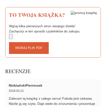
k
s
t
TO TWOJA KSIĄŻKA?
Wgraj kilka pierwszych stron swojego dzieła!
Zachęcisz w ten sposób czytelników do zakupu.
WGRAJ PLIK PDF
RECENZJE
NiebiańskiPierniczek
2018-03-21
Zalecam tą książkę z całego serca! Fabuła jest ciekawa.
Nieźle ją się czyta. Daje wiele do zrozumienia i prezentuje