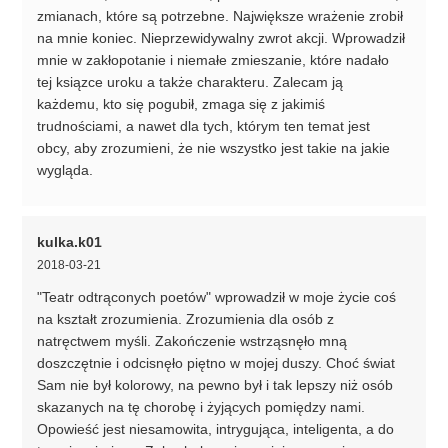
zmianach, które są potrzebne. Największe wrażenie zrobił
na mnie koniec. Nieprzewidywalny zwrot akcji. Wprowadził
mnie w zakłopotanie i niemałe zmieszanie, które nadało
tej ksiązce uroku a także charakteru. Zalecam ją
każdemu, kto się pogubił, zmaga się z jakimiś
trudnościami, a nawet dla tych, którym ten temat jest
obcy, aby zrozumieni, że nie wszystko jest takie na jakie
wygląda.
kulka.k01
2018-03-21
"Teatr odtrąconych poetów" wprowadził w moje życie coś
na kształt zrozumienia. Zrozumienia dla osób z
natręctwem myśli. Zakończenie wstrząsnęło mną
doszczętnie i odcisnęło piętno w mojej duszy. Choć świat
Sam nie był kolorowy, na pewno był i tak lepszy niż osób
skazanych na tę chorobę i żyjących pomiędzy nami.
Opowieść jest niesamowita, intrygująca, inteligenta, a do