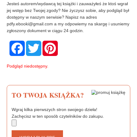
Jesteś autorem/wydawcą tej książki i zauważyłeś że ktoś wgrał
jej wstęp bez Twojej zgody? Nie życzysz sobie, aby podgląd był
dostępny w naszym serwisie? Napisz na adres
pdfy.ebooki@gmail.com
a my odpowiemy na skargę i usuniemy
zgłoszony dokument w ciągu 24 godzin.
F
T
P
a
w
i
c
i
n
e
t
t
b
t
e
Podgląd niedostępny.
o
e
r
o
r
e
k
s
t
TO TWOJA KSIĄŻKA?
Wgraj kilka pierwszych stron swojego dzieła!
Zachęcisz w ten sposób czytelników do zakupu.