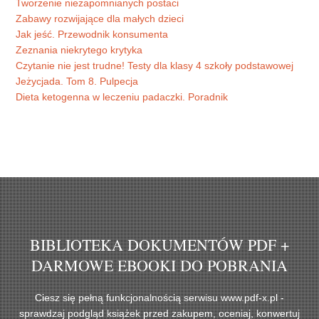
Tworzenie niezapomnianych postaci
Zabawy rozwijające dla małych dzieci
Jak jeść. Przewodnik konsumenta
Zeznania niekrytego krytyka
Czytanie nie jest trudne! Testy dla klasy 4 szkoły podstawowej
Jeżycjada. Tom 8. Pulpecja
Dieta ketogenna w leczeniu padaczki. Poradnik
BIBLIOTEKA DOKUMENTÓW PDF +
DARMOWE EBOOKI DO POBRANIA
Ciesz się pełną funkcjonalnością serwisu www.pdf-x.pl -
sprawdzaj podgląd książek przed zakupem, oceniaj, konwertuj