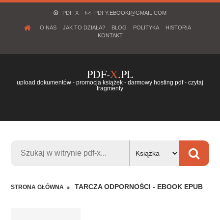
PDF-X
PDFY.EBOOKI@GMAIL.COM
O NAS
JAK TO DZIAŁA?
BLOG
POLITYKA
HISTORIA
KONTAKT
PDF-
X
.PL
upload dokumentów - promocja książek - darmowy hosting pdf - czytaj
fragmenty
TARCZA ODPORNOŚCI - EBOOK EPUB
STRONA GŁÓWNA