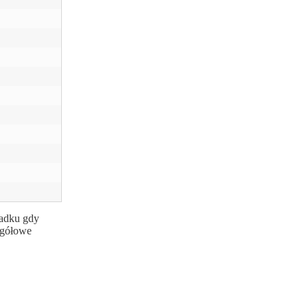
padku gdy
egółowe