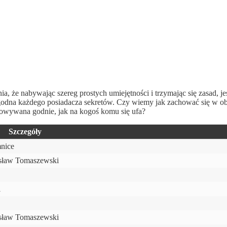
a, że nabywając szereg prostych umiejętności i trzymając się zasad, j
k godna każdego posiadacza sekretów. Czy wiemy jak zachować się w ob
howywana godnie, jak na kogoś komu się ufa?
Szczegóły
nice
sław Tomaszewski
i
sław Tomaszewski