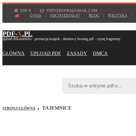
PDF-X
PDFY.EBOOKI@GMAIL.COM
O NAS
JAK TO DZIAŁA?
BLOG
POLITYKA
PDF-
X
.PL
upload dokumentów - promocja książek - darmowy hosting pdf - czytaj fragmenty
GŁÓWNA
UPLOAD PDF
ZASADY
DMCA
TAJEMNICE
STRONA GŁÓWNA