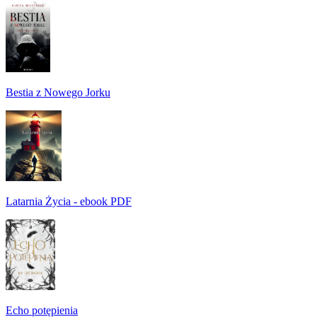
Bestia z Nowego Jorku
Latarnia Życia - ebook PDF
Echo potępienia