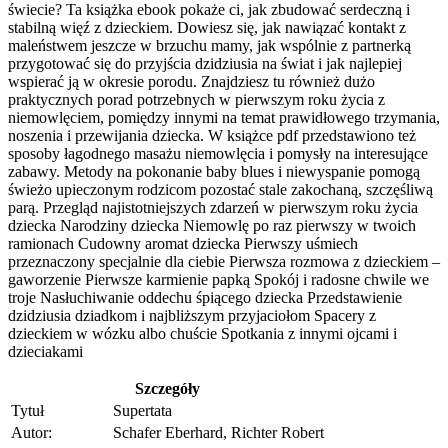
świecie? Ta książka ebook pokaże ci, jak zbudować serdeczną i
stabilną więź z dzieckiem. Dowiesz się, jak nawiązać kontakt z
maleństwem jeszcze w brzuchu mamy, jak wspólnie z partnerką
przygotować się do przyjścia dzidziusia na świat i jak najlepiej
wspierać ją w okresie porodu. Znajdziesz tu również dużo
praktycznych porad potrzebnych w pierwszym roku życia z
niemowlęciem, pomiędzy innymi na temat prawidłowego trzymania,
noszenia i przewijania dziecka. W książce pdf przedstawiono też
sposoby łagodnego masażu niemowlęcia i pomysły na interesujące
zabawy. Metody na pokonanie baby blues i niewyspanie pomogą
świeżo upieczonym rodzicom pozostać stale zakochaną, szczęśliwą
parą. Przegląd najistotniejszych zdarzeń w pierwszym roku życia
dziecka Narodziny dziecka Niemowlę po raz pierwszy w twoich
ramionach Cudowny aromat dziecka Pierwszy uśmiech
przeznaczony specjalnie dla ciebie Pierwsza rozmowa z dzieckiem –
gaworzenie Pierwsze karmienie papką Spokój i radosne chwile we
troje Nasłuchiwanie oddechu śpiącego dziecka Przedstawienie
dzidziusia dziadkom i najbliższym przyjaciołom Spacery z
dzieckiem w wózku albo chuście Spotkania z innymi ojcami i
dzieciakami
Szczegóły
Tytuł
Supertata
Autor:
Schafer Eberhard, Richter Robert