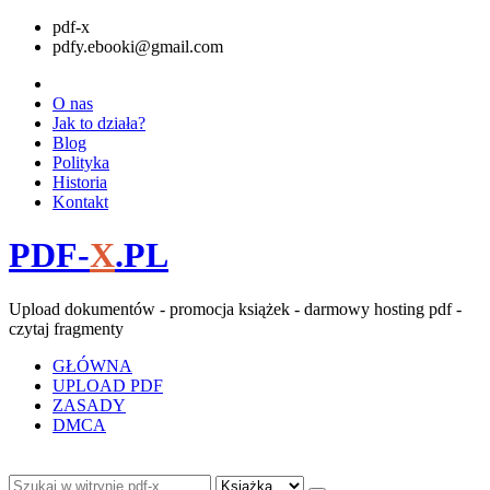
pdf-x
pdfy.ebooki@gmail.com
O nas
Jak to działa?
Blog
Polityka
Historia
Kontakt
PDF-
X
.PL
Upload dokumentów - promocja książek - darmowy hosting pdf -
czytaj fragmenty
GŁÓWNA
UPLOAD PDF
ZASADY
DMCA