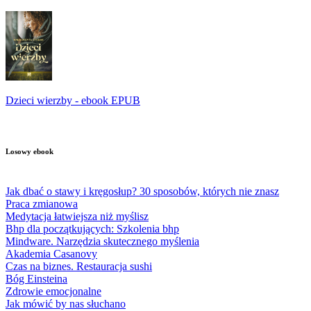
Dzieci wierzby - ebook EPUB
Losowy ebook
Jak dbać o stawy i kręgosłup? 30 sposobów, których nie znasz
Praca zmianowa
Medytacja łatwiejsza niż myślisz
Bhp dla początkujących: Szkolenia bhp
Mindware. Narzędzia skutecznego myślenia
Akademia Casanovy
Czas na biznes. Restauracja sushi
Bóg Einsteina
Zdrowie emocjonalne
Jak mówić by nas słuchano