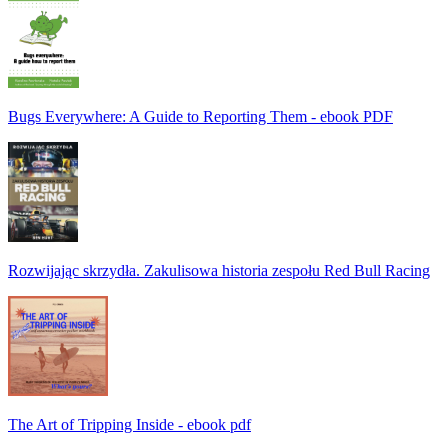
Bugs Everywhere: A Guide to Reporting Them - ebook PDF
Rozwijając skrzydła. Zakulisowa historia zespołu Red Bull Racing
The Art of Tripping Inside - ebook pdf