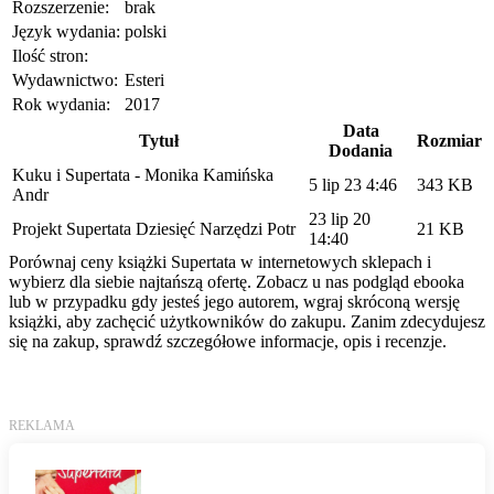
Rozszerzenie:
brak
Język wydania:
polski
Ilość stron:
Wydawnictwo:
Esteri
Rok wydania:
2017
Data
Tytuł
Rozmiar
Dodania
Kuku i Supertata - Monika Kamińska
5 lip 23 4:46
343 KB
Andr
23 lip 20
Projekt Supertata Dziesięć Narzędzi Potr
21 KB
14:40
Porównaj ceny książki Supertata w internetowych sklepach i
wybierz dla siebie najtańszą ofertę. Zobacz u nas podgląd ebooka
lub w przypadku gdy jesteś jego autorem, wgraj skróconą wersję
książki, aby zachęcić użytkowników do zakupu. Zanim zdecydujesz
się na zakup, sprawdź szczegółowe informacje, opis i recenzje.