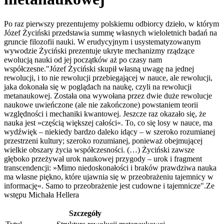
Po raz pierwszy prezentujemy polskiemu odbiorcy dzieło, w którym
Józef Życiński przedstawia summę własnych wieloletnich badań na
gruncie filozofii nauki. W erudycyjnym i usystematyzowanym
wywodzie Życiński prezentuje ukryte mechanizmy rządzące
ewolucją nauki od jej początków aż po czasy nam
współczesne."Józef Życiński skupił własną uwagę na jednej
rewolucji, i to nie rewolucji przebiegającej w nauce, ale rewolucji,
jaka dokonała się w poglądach na naukę, czyli na rewolucji
metanaukowej. Została ona wywołana przez dwie duże rewolucje
naukowe uwieńczone (ale nie zakończone) powstaniem teorii
względności i mechaniki kwantowej. Jeszcze raz okazało się, że
nauka jest »częścią większej całości«. To, co się losy w nauce, ma
wydźwięk – niekiedy bardzo daleko idący – w szeroko rozumianej
przestrzeni kultury; szeroko rozumianej, ponieważ obejmującej
wielkie obszary życia współczesności. (…) Życiński zawsze
głęboko przeżywał urok naukowej przygody – urok i fragment
transcendencji: »Mimo niedoskonałości i braków prawdziwa nauka
ma własne piękno, które ujawnia się w przeobrażeniu tajemnicy w
informację«. Samo to przeobrażenie jest cudowne i tajemnicze".Ze
wstępu Michała Hellera
Szczegóły