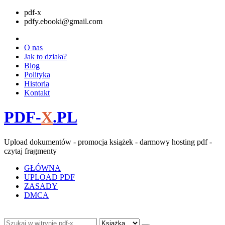
pdf-x
pdfy.ebooki@gmail.com
O nas
Jak to działa?
Blog
Polityka
Historia
Kontakt
PDF-
X
.PL
Upload dokumentów - promocja książek - darmowy hosting pdf -
czytaj fragmenty
GŁÓWNA
UPLOAD PDF
ZASADY
DMCA