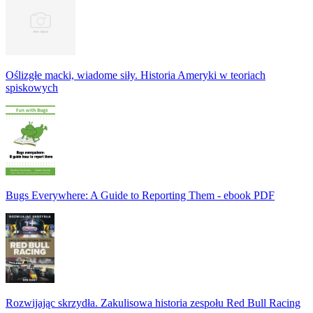
Oślizgłe macki, wiadome siły. Historia Ameryki w teoriach
spiskowych
Bugs Everywhere: A Guide to Reporting Them - ebook PDF
Rozwijając skrzydła. Zakulisowa historia zespołu Red Bull Racing