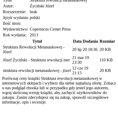
Tytuł
Struktura rewolucji metanaukowej
Autor:
Życiński Józef
Rozszerzenie:
brak
Język wydania:
polski
Ilość stron:
Wydawnictwo:
Copernicus Center Press
Rok wydania:
2013
Tytuł
Data Dodania
Rozmiar
Struktura Rewolucji Metanaukowej -
20 lip 20 18:36
20 KB
Józef
21 mar 19
Józef Życiński - Struktura rewolucji met
110 KB
23:30
12 cze 19
struktura rewolucji metanaukowej - józef
20 KB
21:15
Porównaj ceny książki Struktura rewolucji metanaukowej w
internetowych sklepach i wybierz dla siebie najtańszą ofertę. Zobacz
u nas podgląd ebooka lub w przypadku gdy jesteś jego autorem,
wgraj skróconą wersję książki, aby zachęcić użytkowników do
zakupu. Zanim zdecydujesz się na zakup, sprawdź szczegółowe
informacje, opis i recenzje.