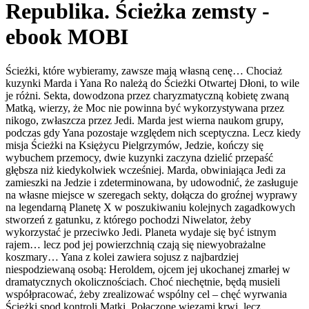
Republika. Ścieżka zemsty -
ebook MOBI
Ścieżki, które wybieramy, zawsze mają własną cenę… Chociaż
kuzynki Marda i Yana Ro należą do Ścieżki Otwartej Dłoni, to wile
je różni. Sekta, dowodzona przez charyzmatyczną kobietę zwaną
Matką, wierzy, że Moc nie powinna być wykorzystywana przez
nikogo, zwłaszcza przez Jedi. Marda jest wierna naukom grupy,
podczas gdy Yana pozostaje względem nich sceptyczna. Lecz kiedy
misja Ścieżki na Księżycu Pielgrzymów, Jedzie, kończy się
wybuchem przemocy, dwie kuzynki zaczyna dzielić przepaść
głębsza niż kiedykolwiek wcześniej. Marda, obwiniająca Jedi za
zamieszki na Jedzie i zdeterminowana, by udowodnić, że zasługuje
na własne miejsce w szeregach sekty, dołącza do groźnej wyprawy
na legendarną Planetę X w poszukiwaniu kolejnych zagadkowych
stworzeń z gatunku, z którego pochodzi Niwelator, żeby
wykorzystać je przeciwko Jedi. Planeta wydaje się być istnym
rajem… lecz pod jej powierzchnią czają się niewyobrażalne
koszmary… Yana z kolei zawiera sojusz z najbardziej
niespodziewaną osobą: Heroldem, ojcem jej ukochanej zmarłej w
dramatycznych okolicznościach. Choć niechętnie, będą musieli
współpracować, żeby zrealizować wspólny cel – chęć wyrwania
Ścieżki spod kontroli Matki. Połączone więzami krwi, lecz