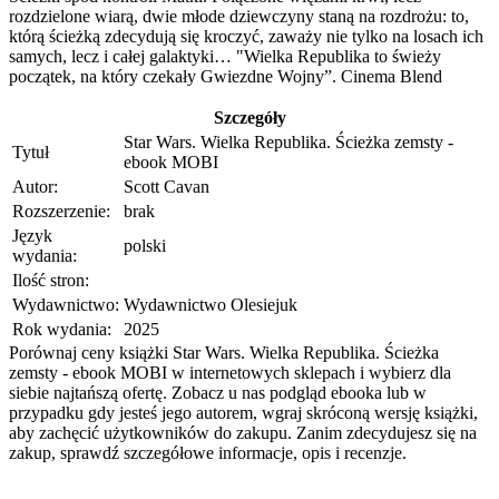
rozdzielone wiarą, dwie młode dziewczyny staną na rozdrożu: to,
którą ścieżką zdecydują się kroczyć, zaważy nie tylko na losach ich
samych, lecz i całej galaktyki… "Wielka Republika to świeży
początek, na który czekały Gwiezdne Wojny”. Cinema Blend
Szczegóły
Star Wars. Wielka Republika. Ścieżka zemsty -
Tytuł
ebook MOBI
Autor:
Scott Cavan
Rozszerzenie:
brak
Język
polski
wydania:
Ilość stron:
Wydawnictwo:
Wydawnictwo Olesiejuk
Rok wydania:
2025
Porównaj ceny książki Star Wars. Wielka Republika. Ścieżka
zemsty - ebook MOBI w internetowych sklepach i wybierz dla
siebie najtańszą ofertę. Zobacz u nas podgląd ebooka lub w
przypadku gdy jesteś jego autorem, wgraj skróconą wersję książki,
aby zachęcić użytkowników do zakupu. Zanim zdecydujesz się na
zakup, sprawdź szczegółowe informacje, opis i recenzje.