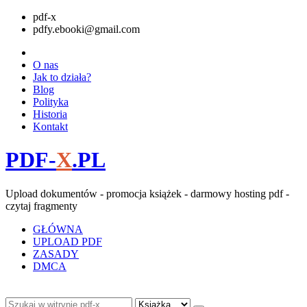
pdf-x
pdfy.ebooki@gmail.com
O nas
Jak to działa?
Blog
Polityka
Historia
Kontakt
PDF-
X
.PL
Upload dokumentów - promocja książek - darmowy hosting pdf -
czytaj fragmenty
GŁÓWNA
UPLOAD PDF
ZASADY
DMCA