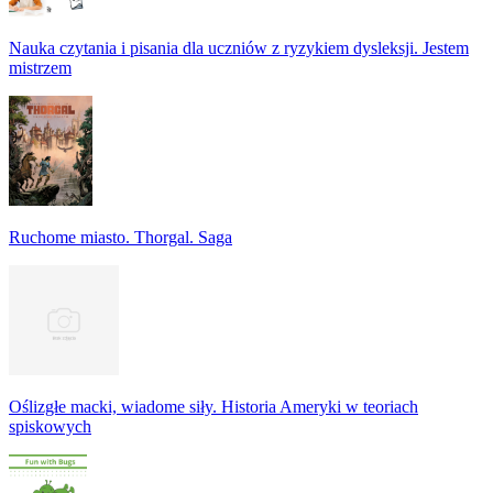
Nauka czytania i pisania dla uczniów z ryzykiem dysleksji. Jestem
mistrzem
Ruchome miasto. Thorgal. Saga
Oślizgłe macki, wiadome siły. Historia Ameryki w teoriach
spiskowych