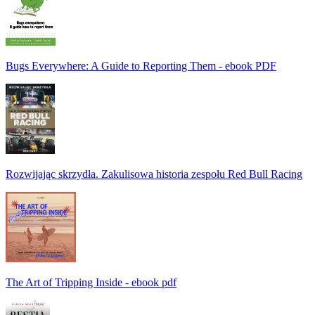
Bugs Everywhere: A Guide to Reporting Them - ebook PDF
Rozwijając skrzydła. Zakulisowa historia zespołu Red Bull Racing
The Art of Tripping Inside - ebook pdf