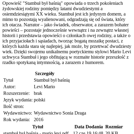
Opowieść "Stambuł był baśnią" opowiada o trzech pokoleniach
żydowskiej rodziny pomiędzy latami dwudziestymi a
osiemdziesiątymi XX wieku. Stambuł jest ich jedynym domem, a
mimo to pozostają wyalienowani, odgradzają się od świata, który
ich otacza. Narrator – jako świadek, obserwator, a zarazem bohater
powieści – pozostaje jednocześnie wewnątrz i na zewnątrz własnej
historii i przedstawia opowieści o członkach owej rodziny, a także o
ich przyjaciołach i sąsiadach, tworząc bogatą mozaikę postaci, z
których każda stara się najlepiej, jak może, by przetrwać dwudziesty
wiek. Dzięki swojemu unikalnemu poetyckiemu stylowi Mario Levi
uchwyca Stambuł i jego obfitującą w rozmaite historie przeszłość z
rzadko spotykaną intymnością, a zarazem z humorem.
Szczegóły
Tytuł
Stambuł był baśnią
Autor:
Levi Mario
Rozszerzenie:
brak
Język wydania:
polski
Ilość stron:
Wydawnictwo:
Wydawnictwo Sonia Draga
Rok wydania:
2016
Tytuł
Data Dodania
Rozmiar
stambuł był baśnią - mario levi.pdf
12 cze 19 16:48
20 KB