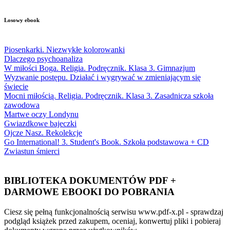
Losowy ebook
Piosenkarki. Niezwykłe kolorowanki
Dlaczego psychoanaliza
W miłości Boga. Religia. Podręcznik. Klasa 3. Gimnazjum
Wyzwanie postępu. Działać i wygrywać w zmieniającym się
świecie
Mocni miłością. Religia. Podręcznik. Klasa 3. Zasadnicza szkoła
zawodowa
Martwe oczy Londynu
Gwiazdkowe bajeczki
Ojcze Nasz. Rekolekcje
Go International! 3. Student's Book. Szkoła podstawowa + CD
Zwiastun śmierci
BIBLIOTEKA DOKUMENTÓW PDF +
DARMOWE EBOOKI DO POBRANIA
Ciesz się pełną funkcjonalnością serwisu www.pdf-x.pl - sprawdzaj
podgląd książek przed zakupem, oceniaj, konwertuj pliki i pobieraj