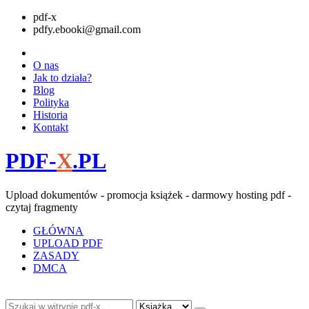
pdf-x
pdfy.ebooki@gmail.com
O nas
Jak to działa?
Blog
Polityka
Historia
Kontakt
PDF-
X
.PL
Upload dokumentów - promocja książek - darmowy hosting pdf -
czytaj fragmenty
GŁÓWNA
UPLOAD PDF
ZASADY
DMCA