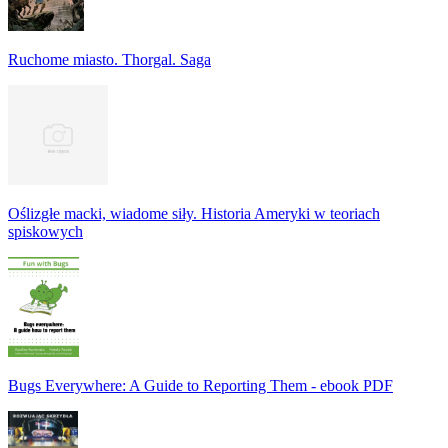
Ruchome miasto. Thorgal. Saga
Oślizgłe macki, wiadome siły. Historia Ameryki w teoriach
spiskowych
Bugs Everywhere: A Guide to Reporting Them - ebook PDF