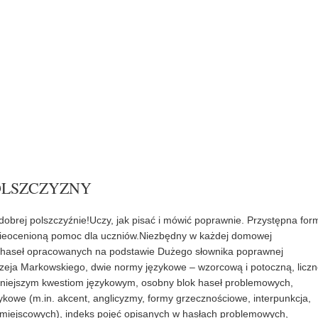
OLSZCZYZNY
obrej polszczyźnie!Uczy, jak pisać i mówić poprawnie. Przystępna for
i nieocenioną pomoc dla uczniów.Niezbędny w każdej domowej
0 haseł opracowanych na podstawie Dużego słownika poprawnej
zeja Markowskiego, dwie normy językowe – wzorcową i potoczną, licz
niejszym kwestiom językowym, osobny blok haseł problemowych,
owe (m.in. akcent, anglicyzmy, formy grzecznościowe, interpunkcja,
iejscowych), indeks pojęć opisanych w hasłach problemowych,