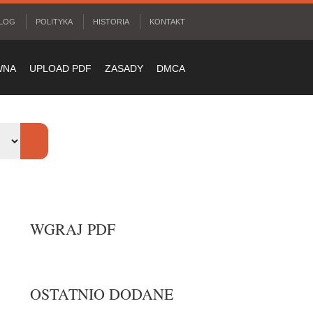
LOG
POLITYKA
HISTORIA
KONTAKT
WNA
UPLOAD PDF
ZASADY
DMCA
WGRAJ PDF
OSTATNIO DODANE