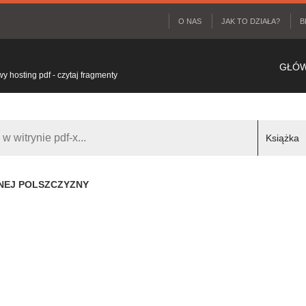
O NAS
JAK TO DZIAŁA?
B
GŁÓ
 hosting pdf - czytaj fragmenty
NEJ POLSZCZYZNY