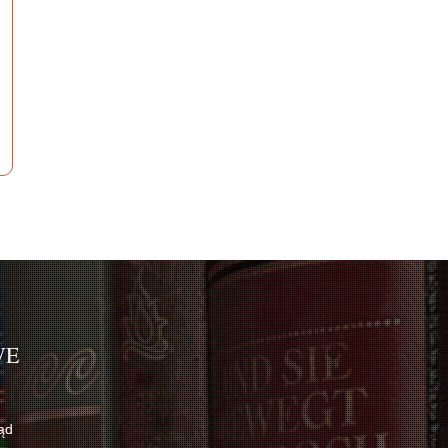
WE
ąd