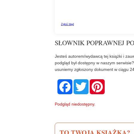
SŁOWNIK POPRAWNEJ PO
Jesteś autorem/wydawcą tej książki i zauw
podgląd był dostępny w naszym serwisie
usuniemy zgłoszony dokument w ciągu 24
F
T
P
a
w
i
c
i
n
e
t
t
b
t
e
Podgląd niedostępny.
o
e
r
o
r
e
k
s
t
TO TWOJA KSIĄŻKA?