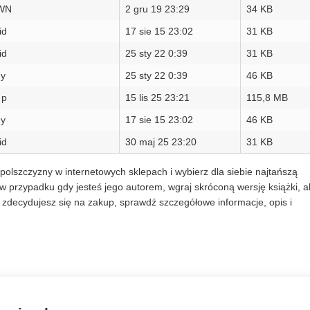
PWN
2 gru 19 23:29
34 KB
id
17 sie 15 23:02
31 KB
id
25 sty 22 0:39
31 KB
ny
25 sty 22 0:39
46 KB
 p
15 lis 25 23:21
115,8 MB
ny
17 sie 15 23:02
46 KB
id
30 maj 25 23:20
31 KB
polszczyzny w internetowych sklepach i wybierz dla siebie najtańszą
w przypadku gdy jesteś jego autorem, wgraj skróconą wersję książki, a
zdecydujesz się na zakup, sprawdź szczegółowe informacje, opis i