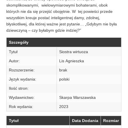
skomplikowanymi, wielowymiarowymi bohaterami, obok
których nie da się przejść obojętnie. W tej powieści przede
wszystkim kreuje postać inteligentnej damy, zdolnej,
błyskotliwej, dla której ważne jest pytanie… „Gdybym nie była
dziewczyną – czy byłabym gdzie indziej?”
Szczegóły
Tytuł
Siostra wirtuoza
Autor:
Lis Agnieszka
Rozszerzenie:
brak
Język wydania:
polski
Ilość stron:
Wydawnictwo:
Skarpa Warszawska
Rok wydania:
2023
Tytuł
Data Dodania
Rozmiar