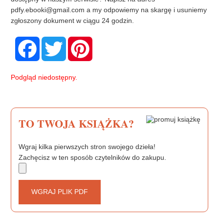
pdfy.ebooki@gmail.com
a my odpowiemy na skargę i usuniemy
zgłoszony dokument w ciągu 24 godzin.
F
T
P
a
w
i
c
i
n
e
t
t
b
t
e
Podgląd niedostępny.
o
e
r
o
r
e
k
s
t
TO TWOJA KSIĄŻKA?
Wgraj kilka pierwszych stron swojego dzieła!
Zachęcisz w ten sposób czytelników do zakupu.
WGRAJ PLIK PDF