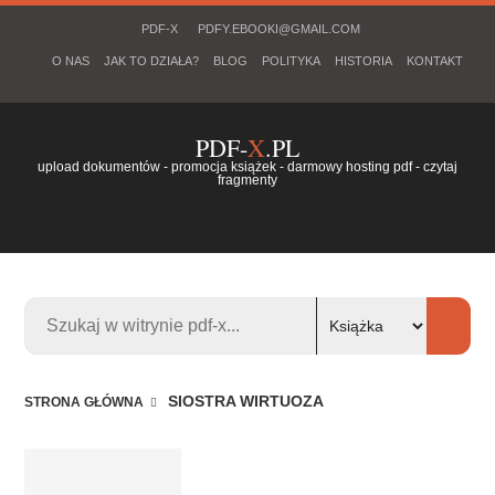
PDF-X
PDFY.EBOOKI@GMAIL.COM
O NAS
JAK TO DZIAŁA?
BLOG
POLITYKA
HISTORIA
KONTAKT
PDF-
X
.PL
upload dokumentów - promocja książek - darmowy hosting pdf - czytaj
fragmenty
SIOSTRA WIRTUOZA
STRONA GŁÓWNA