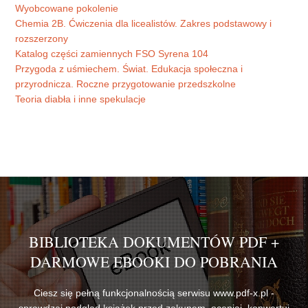
Wyobcowane pokolenie
Chemia 2B. Ćwiczenia dla licealistów. Zakres podstawowy i
rozszerzony
Katalog części zamiennych FSO Syrena 104
Przygoda z uśmiechem. Świat. Edukacja społeczna i
przyrodnicza. Roczne przygotowanie przedszkolne
Teoria diabła i inne spekulacje
BIBLIOTEKA DOKUMENTÓW PDF +
DARMOWE EBOOKI DO POBRANIA
Ciesz się pełną funkcjonalnością serwisu www.pdf-x.pl -