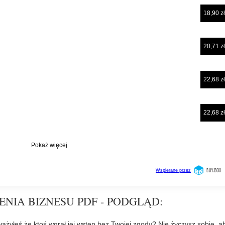
ENIA BIZNESU PDF - PODGLĄD:
ażyłeś że ktoś wgrał jej wstęp bez Twojej zgody? Nie życzysz sobie, a