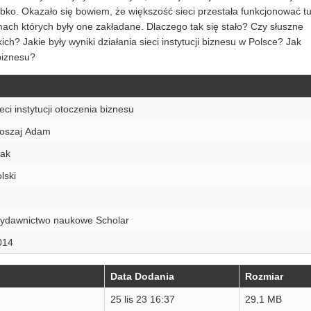
ko. Okazało się bowiem, że większość sieci przestała funkcjonować t
mach których były one zakładane. Dlaczego tak się stało? Czy słuszne
ch? Jakie były wyniki działania sieci instytucji biznesu w Polsce? Jak
 biznesu?
eci instytucji otoczenia biznesu
łoszaj Adam
rak
lski
ydawnictwo naukowe Scholar
014
Data Dodania
Rozmiar
25 lis 23 16:37
29,1 MB