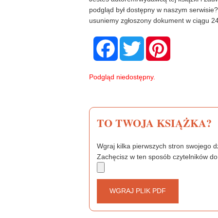
podgląd był dostępny w naszym serwisie
usuniemy zgłoszony dokument w ciągu 24
F
T
P
a
w
i
c
i
n
e
t
t
b
t
e
Podgląd niedostępny.
o
e
r
o
r
e
k
s
t
TO TWOJA KSIĄŻKA?
Wgraj kilka pierwszych stron swojego dz
Zachęcisz w ten sposób czytelników do
WGRAJ PLIK PDF