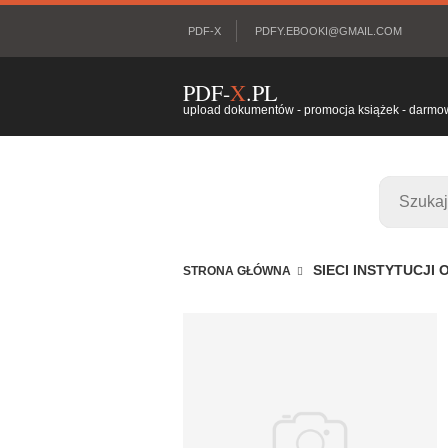
PDF-X
PDFY.EBOOKI@GMAIL.COM
PDF-
X
.PL
upload dokumentów - promocja książek - darmowy
SIECI INSTYTUCJI
STRONA GŁÓWNA