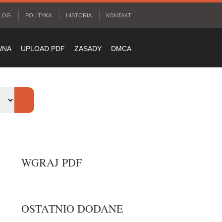
LOG
POLITYKA
HISTORIA
KONTAKT
WNA
UPLOAD PDF
ZASADY
DMCA
WGRAJ PDF
OSTATNIO DODANE