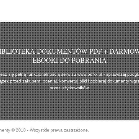
IBLIOTEKA DOKUMENTÓW PDF + DARMO
EBOOKI DO POBRANIA
iesz się pełną funkcjonalnością serwisu www.pdf-x.pl - sprawdzaj podgl
iążek przed zakupem, oceniaj, konwertuj pliki i pobieraj dokumenty wgr
przez użytkowników.
menty © 2018 - Wszystkie prawa zastrzeżone.