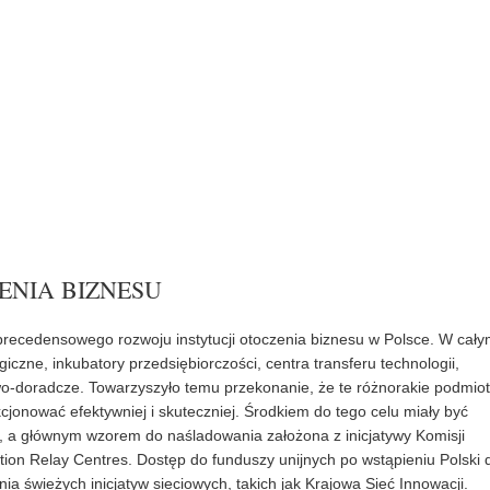
ZENIA BIZNESU
recedensowego rozwoju instytucji otoczenia biznesu w Polsce. W cał
czne, inkubatory przedsiębiorczości, centra transferu technologii,
o-doradcze. Towarzyszyło temu przekonanie, że te różnorakie podmio
onować efektywniej i skuteczniej. Środkiem do tego celu miały być
su, a głównym wzorem do naśladowania założona z inicjatywy Komisji
ion Relay Centres. Dostęp do funduszy unijnych po wstąpieniu Polski 
nia świeżych inicjatyw sieciowych, takich jak Krajowa Sieć Innowacji.