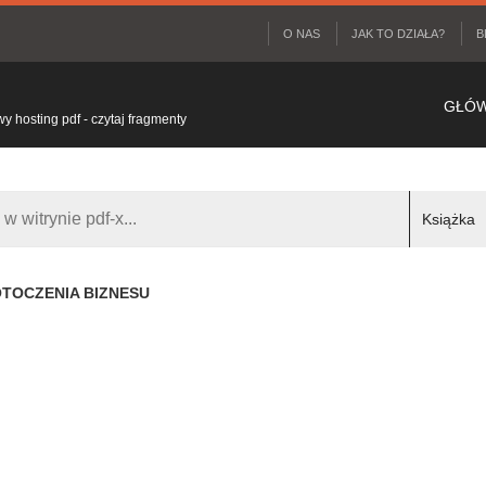
O NAS
JAK TO DZIAŁA?
B
GŁÓ
 hosting pdf - czytaj fragmenty
 OTOCZENIA BIZNESU