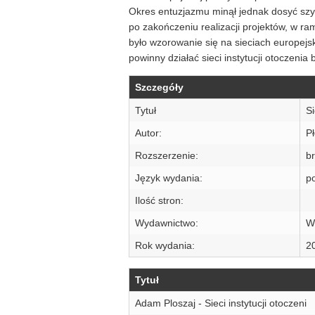
Okres entuzjazmu minął jednak dosyć szyb
po zakończeniu realizacji projektów, w ra
było wzorowanie się na sieciach europejski
powinny działać sieci instytucji otoczenia
Szczegóły
Tytuł
Si
Autor:
P
Rozszerzenie:
b
Język wydania:
po
Ilość stron:
Wydawnictwo:
W
Rok wydania:
2
Tytuł
Adam Ploszaj - Sieci instytucji otoczeni