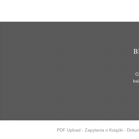
B
C
ks
PDF Upload - Zapytania o Książki - Doku