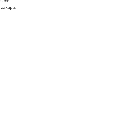
ieła!
 zakupu.