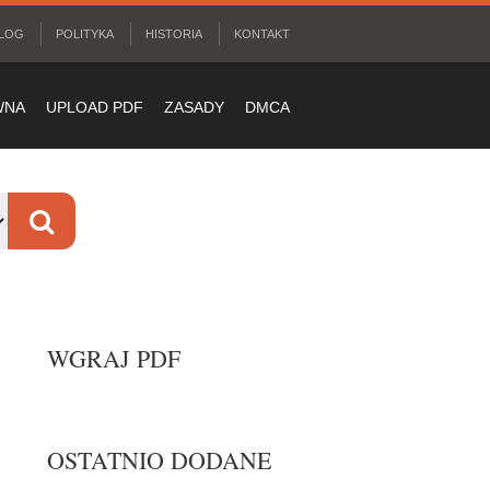
LOG
POLITYKA
HISTORIA
KONTAKT
WNA
UPLOAD PDF
ZASADY
DMCA
WGRAJ PDF
OSTATNIO DODANE