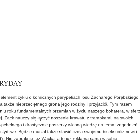
ERYDAY
a element cyklu o komicznych perypetiach losu Zacharego Porębskiego,
a także nieprzeciętnego grona jego rodziny i przyjaciół. Tym razem
eniu roku fundamentalnych przemian w życiu naszego bohatera, w sfer
j. Zack nauczy się łączyć noszenie krawatu z trampkami, na swoich
wpchelnego i drastycznie poszerzy własną wiedzę na temat zagadnień
tydliwe. Będzie musiał także stawić czoła swojemu biseksualizmowi i
u.Nie zabraknie też Wacka, a to już reklama sama w sobie.