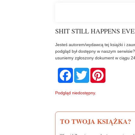
SHIT STILL HAPPENS EV
Jesteś autorem/wydawcą tej książki i zauw
podgląd był dostępny w naszym serwisie
usuniemy zgłoszony dokument w ciągu 24
F
T
P
a
w
i
c
i
n
e
t
t
b
t
e
Podgląd niedostępny.
o
e
r
o
r
e
k
s
t
TO TWOJA KSIĄŻKA?