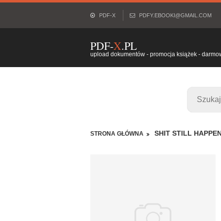
PDF-X
PDFY.EBOOKI@GMAIL.COM
PDF-
X
.PL
upload dokumentów - promocja książek - darmowy
SHIT STILL HAPPE
STRONA GŁÓWNA