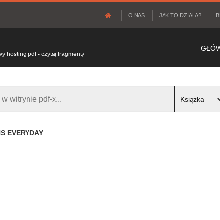
O NAS
JAK TO DZIAŁA?
B
GŁÓ
 hosting pdf - czytaj fragmenty
NS EVERYDAY