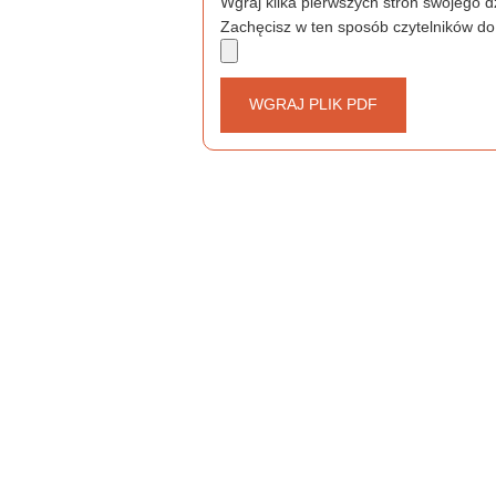
Wgraj kilka pierwszych stron swojego dz
Zachęcisz w ten sposób czytelników do
WGRAJ PLIK PDF