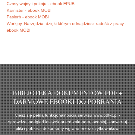
Czasy wojny i pokoju - ebook EPUB
Karnister - ebook MOBI
Pasierb - ebook MOBI
Workjoy. Narzędzia, dzięki którym odnajdziesz radość z pracy -
ebook MOBI
BIBLIOTEKA DOKUMENTÓW PDF +
DARMOWE EBOOKI DO POBRANIA
Ciesz się pełną funkcjonalnością serwisu www.pdf-x.pl -
sprawdzaj podgląd książek przed zakupem, oceniaj, konwertuj
pliki i pobieraj dokumenty wgrane przez użytkowników.