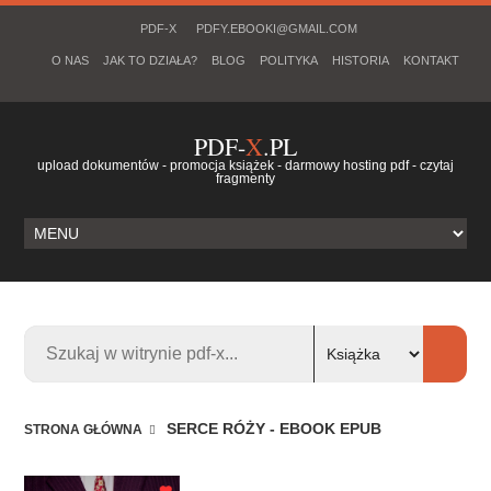
PDF-X
PDFY.EBOOKI@GMAIL.COM
O NAS
JAK TO DZIAŁA?
BLOG
POLITYKA
HISTORIA
KONTAKT
PDF-
X
.PL
upload dokumentów - promocja książek - darmowy hosting pdf - czytaj
fragmenty
SERCE RÓŻY - EBOOK EPUB
STRONA GŁÓWNA