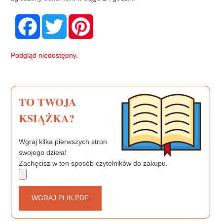
F
T
P
a
w
i
c
i
n
e
t
t
b
t
e
Podgląd niedostępny.
o
e
r
o
r
e
k
s
t
TO TWOJA
KSIĄŻKA?
Wgraj kilka pierwszych stron
swojego dzieła!
Zachęcisz w ten sposób czytelników do zakupu.
WGRAJ PLIK PDF