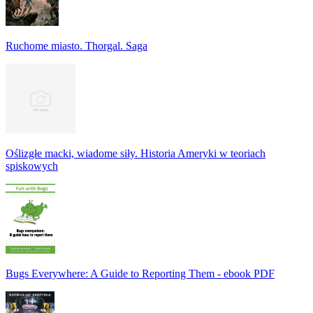
Ruchome miasto. Thorgal. Saga
Oślizgłe macki, wiadome siły. Historia Ameryki w teoriach
spiskowych
Bugs Everywhere: A Guide to Reporting Them - ebook PDF