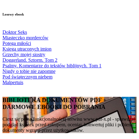
Losowy ebook
Doktor Seks
Miasteczko morderców
Potęga miłości
Księga utraconych imion
Grzechy mojej siostry
Doggerland. Sztorm. Tom 2
Psalmy. Komentarze do tekstów biblijnych. Tom 1
Nigdy o tobie nie zapomnę
Pod świątecznym niebem
Malpertuis
BIBLIOTEKA DOKUMENTÓW PDF +
DARMOWE EBOOKI DO POBRANIA
Ciesz się pełną funkcjonalnością serwisu www.pdf-x.pl - sprawdzaj
podgląd książek przed zakupem, oceniaj, konwertuj pliki i pobieraj
dokumenty wgrane przez użytkowników.