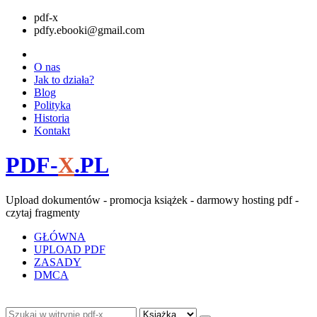
pdf-x
pdfy.ebooki@gmail.com
O nas
Jak to działa?
Blog
Polityka
Historia
Kontakt
PDF-
X
.PL
Upload dokumentów - promocja książek - darmowy hosting pdf -
czytaj fragmenty
GŁÓWNA
UPLOAD PDF
ZASADY
DMCA