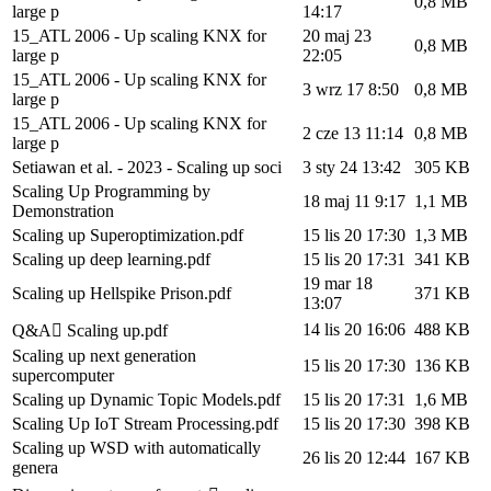
0,8 MB
large p
14:17
15_ATL 2006 - Up scaling KNX for
20 maj 23
0,8 MB
large p
22:05
15_ATL 2006 - Up scaling KNX for
3 wrz 17 8:50
0,8 MB
large p
15_ATL 2006 - Up scaling KNX for
2 cze 13 11:14
0,8 MB
large p
Setiawan et al. - 2023 - Scaling up soci
3 sty 24 13:42
305 KB
Scaling Up Programming by
18 maj 11 9:17
1,1 MB
Demonstration
Scaling up Superoptimization.pdf
15 lis 20 17:30
1,3 MB
Scaling up deep learning.pdf
15 lis 20 17:31
341 KB
19 mar 18
Scaling up Hellspike Prison.pdf
371 KB
13:07
14 lis 20 16:06
488 KB
Q&A Scaling up.pdf
Scaling up next generation
15 lis 20 17:30
136 KB
supercomputer
Scaling up Dynamic Topic Models.pdf
15 lis 20 17:31
1,6 MB
Scaling Up IoT Stream Processing.pdf
15 lis 20 17:30
398 KB
Scaling up WSD with automatically
26 lis 20 12:44
167 KB
genera