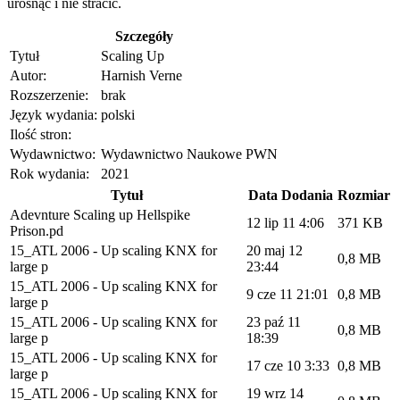
urosnąć i nie stracić.
Szczegóły
Tytuł
Scaling Up
Autor:
Harnish Verne
Rozszerzenie:
brak
Język wydania:
polski
Ilość stron:
Wydawnictwo:
Wydawnictwo Naukowe PWN
Rok wydania:
2021
Tytuł
Data Dodania
Rozmiar
Adevnture Scaling up Hellspike
12 lip 11 4:06
371 KB
Prison.pd
15_ATL 2006 - Up scaling KNX for
20 maj 12
0,8 MB
large p
23:44
15_ATL 2006 - Up scaling KNX for
9 cze 11 21:01
0,8 MB
large p
15_ATL 2006 - Up scaling KNX for
23 paź 11
0,8 MB
large p
18:39
15_ATL 2006 - Up scaling KNX for
17 cze 10 3:33
0,8 MB
large p
15_ATL 2006 - Up scaling KNX for
19 wrz 14