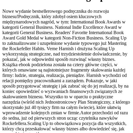
Nowe wydanie bestsellerowego podręcznika do rozwoju
biznesu!Podręcznik, który zdobył osiem kluczowych
międzynarodowych nagród, w tym: International Book Awards w
kategorii General Business. National Indie Excellence Award w
kategorii General Business. Readers' Favorite International Book
Award Gold Medal w kategorii Non-Fiction Business. Scaling Up
to zaktualizowane i uzupełnione wydanie typowego już Mastering
the Rockefeller Habits. Verne Harnish i drużyna Scaling Up
wykorzystują strategiczne, nad trzydziestoletnie doświadczenie, by
pokazać, jak w odpowiedni sposób rozwinąć własny biznes.
Książka ebook podzielona została na cztery główne części, w
których omawiane są najistotniejsze fragmenty skalowania każdej
firmy: ludzie, strategia, realizacja, pieniądze. Harnish wychodzi od
relacji pomiędzy pracownikami a zarządem. Pokazuje, w jaki
sposób przygotować strategię i jak zabrać się do jej realizacji, by na
koniec opowiedzieć o wyzwaniach finansowych związanych ze
skalowaniem biznesu. Wszystko to w oparciu o praktyczne
narzędzia (wśród nich Jednostronicowy Plan Strategiczny, z którego
skorzystało już 40 tysięcy firm na całym świecie), które ułatwią
wprowadzenie kolejnych zmian w firmie.Autor przechodzi od razu
do sedna, już od pierwszych stron ucząc czytelnika nawyków
Rockefellera.Scaling Up to obowiązkowa pozycja dla wszystkich,
którzy chcą przeskalować własny biznes albo dowiedzieć się, jak