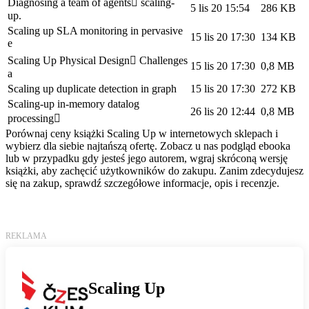
Diagnosing a team of agents scaling-
5 lis 20 15:54
286 KB
up.
Scaling up SLA monitoring in pervasive
15 lis 20 17:30
134 KB
e
Scaling Up Physical Design Challenges
15 lis 20 17:30
0,8 MB
a
Scaling up duplicate detection in graph
15 lis 20 17:30
272 KB
Scaling-up in-memory datalog
26 lis 20 12:44
0,8 MB
processing
Porównaj ceny książki Scaling Up w internetowych sklepach i
wybierz dla siebie najtańszą ofertę. Zobacz u nas podgląd ebooka
lub w przypadku gdy jesteś jego autorem, wgraj skróconą wersję
książki, aby zachęcić użytkowników do zakupu. Zanim zdecydujesz
się na zakup, sprawdź szczegółowe informacje, opis i recenzje.