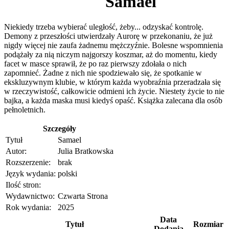
Samael
Niekiedy trzeba wybierać uległość, żeby... odzyskać kontrolę.
Demony z przeszłości utwierdzały Aurorę w przekonaniu, że już
nigdy więcej nie zaufa żadnemu mężczyźnie. Bolesne wspomnienia
podążały za nią niczym najgorszy koszmar, aż do momentu, kiedy
facet w masce sprawił, że po raz pierwszy zdołała o nich
zapomnieć. Żadne z nich nie spodziewało się, że spotkanie w
ekskluzywnym klubie, w którym każda wyobraźnia przeradzała się
w rzeczywistość, całkowicie odmieni ich życie. Niestety życie to nie
bajka, a każda maska musi kiedyś opaść. Książka zalecana dla osób
pełnoletnich.
Szczegóły
Tytuł
Samael
Autor:
Julia Bratkowska
Rozszerzenie:
brak
Język wydania:
polski
Ilość stron:
Wydawnictwo:
Czwarta Strona
Rok wydania:
2025
Data
Tytuł
Rozmiar
Dodania