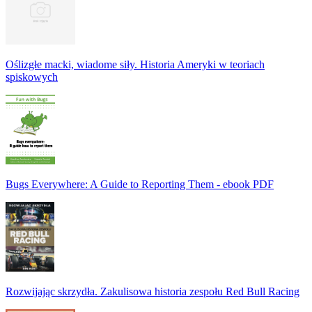
Oślizgłe macki, wiadome siły. Historia Ameryki w teoriach
spiskowych
Bugs Everywhere: A Guide to Reporting Them - ebook PDF
Rozwijając skrzydła. Zakulisowa historia zespołu Red Bull Racing