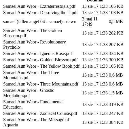
Samael Aun Weor - Extraterrestrials.pdf
13 sie 17 1:33
105 KB
Samael Aun Weor - Dissolving the 'I'.pdf
13 sie 17 1:33
103 KB
3 maj 11
samael (fallen angel 04 - samael) - dawn
0,5 MB
17:49
Samael Aun Weor - The Golden
13 sie 17 1:33
282 KB
Blossom.pdf
Samael Aun Weor - Revolutionary
13 sie 17 1:33
207 KB
Psycholo
Samael Aun Weor - Igneous Rose.pdf
13 sie 17 1:33
334 KB
Samael Aun Weor - Golden Blossom.pdf
13 sie 17 1:33
300 KB
Samael Aun Weor - The Yellow Book.pdf
13 sie 17 1:33
105 KB
Samael Aun Weor - The Three
13 sie 17 1:33
0,6 MB
Mountains.pd
Samael Aun Weor - Three Mountains.pdf
13 sie 17 1:33
0,6 MB
Samael Aun Weor - Gnostic
13 sie 17 1:33
1,5 MB
Meditation.pdf
Samael Aun Weor - Fundamental
13 sie 17 1:33
319 KB
Education.
Samael Aun Weor - Zodiacal Course.pdf
13 sie 17 1:33
247 KB
Samael Aun Weor - The Message of
13 sie 17 1:33
384 KB
Aquariu