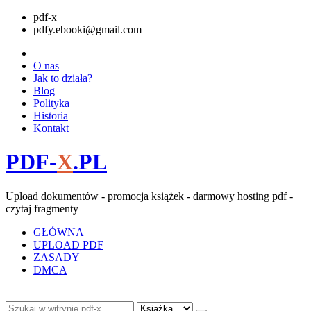
pdf-x
pdfy.ebooki@gmail.com
O nas
Jak to działa?
Blog
Polityka
Historia
Kontakt
PDF-
X
.PL
Upload dokumentów - promocja książek - darmowy hosting pdf -
czytaj fragmenty
GŁÓWNA
UPLOAD PDF
ZASADY
DMCA