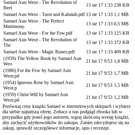
Samael Aun Weor - The Revolution of
13 sie 17 1:33
238 KB
Beel
Samael Aun Weor - Tarot and Kabalah.pdf
13 sie 17 1:33
1,1 MB
Samael Aun Weor - The Perfect
13 sie 17 1:33
0,5 MB
Matrimony.
Samael Aun Weor - For the Few.pdf
13 sie 17 1:33
125 KB
Samael Aun Weor - The Revolution of
13 sie 17 1:33
372 KB
The
Samael Aun Weor - Magic Runes.pdf
13 sie 17 1:33
409 KB
(1959) The Yellow Book by Samael Aun
21 lut 17 9:53
1,8 MB
Weo
(1980) For the Few by Samael Aun
21 lut 17 9:53
1,7 MB
Weor.pd
(1954) Igneous Rose by Samael Aun
21 lut 17 9:53
1,5 MB
Weor.p
(1959) Christ Will by Samael Aun
21 lut 17 9:53
1,2 MB
Weor.pd
Porównaj ceny książki Samael w internetowych sklepach i wybierz
dla siebie najtańszą ofertę. Zobacz u nas podgląd ebooka lub w
przypadku gdy jesteś jego autorem, wgraj skróconą wersję książki,
aby zachęcić użytkowników do zakupu. Zanim zdecydujesz się na
zakup, sprawdź szczegółowe informacje, opis i recenzje.