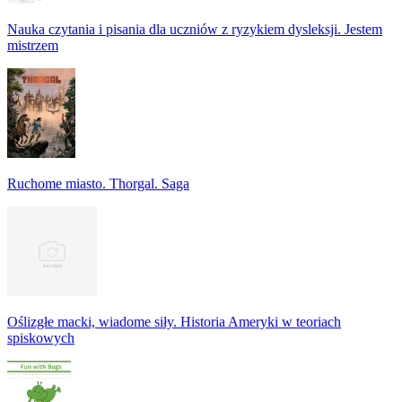
Nauka czytania i pisania dla uczniów z ryzykiem dysleksji. Jestem
mistrzem
Ruchome miasto. Thorgal. Saga
Oślizgłe macki, wiadome siły. Historia Ameryki w teoriach
spiskowych