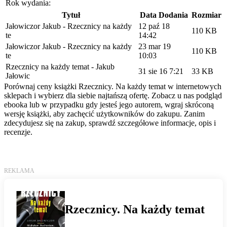
Rok wydania:
Tytuł
Data Dodania
Rozmiar
Jałowiczor Jakub - Rzecznicy na każdy
12 paź 18
110 KB
te
14:42
Jałowiczor Jakub - Rzecznicy na każdy
23 mar 19
110 KB
te
10:03
Rzecznicy na każdy temat - Jakub
31 sie 16 7:21
33 KB
Jałowic
Porównaj ceny książki Rzecznicy. Na każdy temat w internetowych
sklepach i wybierz dla siebie najtańszą ofertę. Zobacz u nas podgląd
ebooka lub w przypadku gdy jesteś jego autorem, wgraj skróconą
wersję książki, aby zachęcić użytkowników do zakupu. Zanim
zdecydujesz się na zakup, sprawdź szczegółowe informacje, opis i
recenzje.