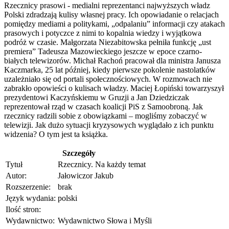
Rzecznicy prasowi - medialni reprezentanci najwyższych władz
Polski zdradzają kulisy własnej pracy. Ich opowiadanie o relacjach
pomiędzy mediami a politykami, „odpalaniu” informacji czy atakach
prasowych i potyczce z nimi to kopalnia wiedzy i wyjątkowa
podróż w czasie. Małgorzata Niezabitowska pełniła funkcję „ust
premiera” Tadeusza Mazowieckiego jeszcze w epoce czarno-
białych telewizorów. Michał Rachoń pracował dla ministra Janusza
Kaczmarka, 25 lat później, kiedy pierwsze pokolenie nastolatków
uzależniało się od portali społecznościowych. W rozmowach nie
zabrakło opowieści o kulisach władzy. Maciej Łopiński towarzyszył
prezydentowi Kaczyńskiemu w Gruzji a Jan Dziedziczak
reprezentował rząd w czasach koalicji PiS z Samoobroną. Jak
rzecznicy radzili sobie z obowiązkami – mogliśmy zobaczyć w
telewizji. Jak dużo sytuacji kryzysowych wyglądało z ich punktu
widzenia? O tym jest ta książka.
Szczegóły
Tytuł
Rzecznicy. Na każdy temat
Autor:
Jałowiczor Jakub
Rozszerzenie:
brak
Język wydania:
polski
Ilość stron:
Wydawnictwo:
Wydawnictwo Słowa i Myśli