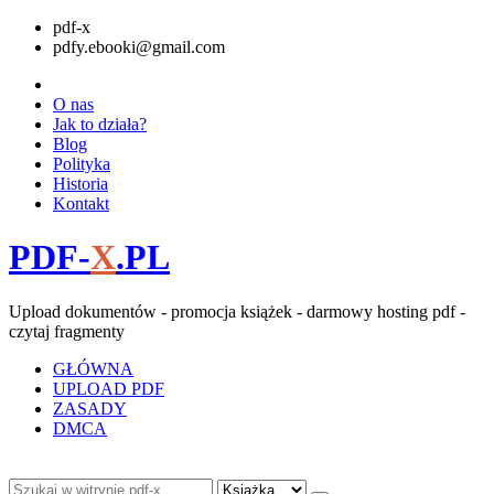
pdf-x
pdfy.ebooki@gmail.com
O nas
Jak to działa?
Blog
Polityka
Historia
Kontakt
PDF-
X
.PL
Upload dokumentów - promocja książek - darmowy hosting pdf -
czytaj fragmenty
GŁÓWNA
UPLOAD PDF
ZASADY
DMCA