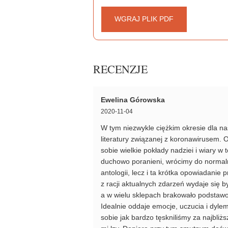
WGRAJ PLIK PDF
RECENZJE
Ewelina Górowska
2020-11-04
W tym niezwykle ciężkim okresie dla n
literatury związanej z koronawirusem.
sobie wielkie pokłady nadziei i wiary w
duchowo poranieni, wrócimy do normaln
antologii, lecz i ta krótka opowiadanie
z racji aktualnych zdarzeń wydaje się b
a w wielu sklepach brakowało podstawow
Idealnie oddaje emocje, uczucia i dyl
sobie jak bardzo tęskniliśmy za najbl