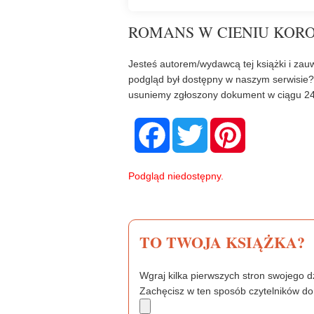
ROMANS W CIENIU KORO
Jesteś autorem/wydawcą tej książki i zauw
podgląd był dostępny w naszym serwisie
usuniemy zgłoszony dokument w ciągu 24
F
T
P
a
w
i
c
i
n
e
t
t
b
t
e
Podgląd niedostępny.
o
e
r
o
r
e
k
s
t
TO TWOJA KSIĄŻKA?
Wgraj kilka pierwszych stron swojego dz
Zachęcisz w ten sposób czytelników do