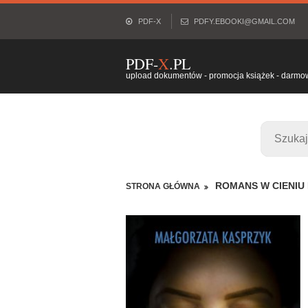
PDF-X
PDFY.EBOOKI@GMAIL.COM
PDF-
X
.PL
upload dokumentów - promocja książek - darmowy
ROMANS W CIENIU
STRONA GŁÓWNA