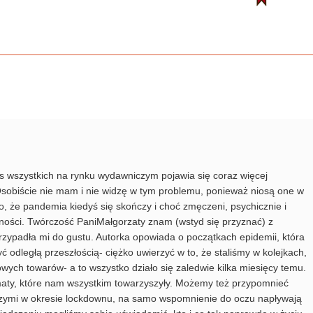
as wszystkich na rynku wydawniczym pojawia się coraz więcej
 Osobiście nie mam i nie widzę w tym problemu, ponieważ niosą one w
 to, że pandemia kiedyś się skończy i choć zmęczeni, psychicznie i
ości. Twórczość PaniMałgorzaty znam (wstyd się przyznać) z
 przypadła mi do gustu. Autorka opowiada o początkach epidemii, która
yć odległą przeszłością- ciężko uwierzyć w to, że staliśmy w kolejkach,
ych towarów- a to wszystko działo się zaledwie kilka miesięcy temu.
ematy, które nam wszystkim towarzyszyły. Możemy też przypomnieć
iższymi w okresie lockdownu, na samo wspomnienie do oczu napływają