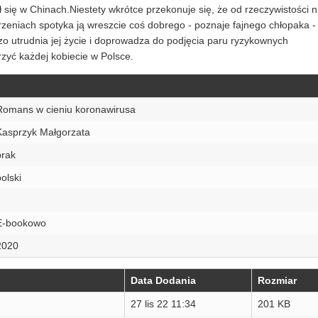
ł się w Chinach.Niestety wkrótce przekonuje się, że od rzeczywistości n
zeniach spotyka ją wreszcie coś dobrego - poznaje fajnego chłopaka -
o utrudnia jej życie i doprowadza do podjęcia paru ryzykownych
rzyć każdej kobiecie w Polsce.
Romans w cieniu koronawirusa
Kasprzyk Małgorzata
brak
olski
E-bookowo
2020
Data Dodania
Rozmiar
27 lis 22 11:34
201 KB