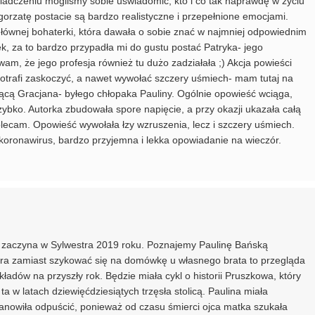
iadczeniu mogliśmy sobie uświadomić, kto i co tak naprawdę w życiu
orzatę postacie są bardzo realistyczne i przepełnione emocjami.
ównej bohaterki, która dawała o sobie znać w najmniej odpowiednim
iek, za to bardzo przypadła mi do gustu postać Patryka- jego
wam, że jego profesja również tu dużo zadziałała ;) Akcja powieści
otrafi zaskoczyć, a nawet wywołać szczery uśmiech- mam tutaj na
cą Gracjana- byłego chłopaka Pauliny. Ogólnie opowieść wciąga,
szybko. Autorka zbudowała spore napięcie, a przy okazji ukazała całą
lecam. Opowieść wywołała łzy wzruszenia, lecz i szczery uśmiech.
 koronawirus, bardzo przyjemna i lekka opowiadanie na wieczór.
 i zaczyna w Sylwestra 2019 roku. Poznajemy Paulinę Bańską
ra zamiast szykować się na domówkę u własnego brata to przegląda
adów na przyszły rok. Będzie miała cykl o historii Pruszkowa, który
 ta w latach dziewięćdziesiątych trzęsła stolicą. Paulina miała
stanowiła odpuścić, ponieważ od czasu śmierci ojca matka szukała