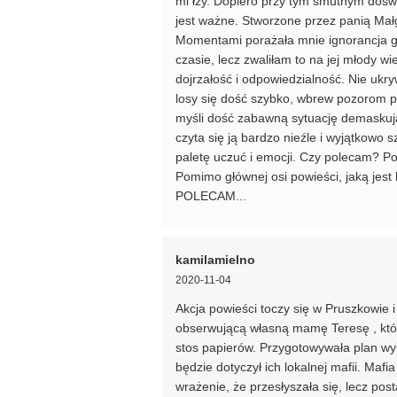
mi łzy. Dopiero przy tym smutnym dośw
jest ważne. Stworzone przez panią Małg
Momentami porażała mnie ignorancja gł
czasie, lecz zwaliłam to na jej młody w
dojrzałość i odpowiedzialność. Nie ukry
losy się dość szybko, wbrew pozorom p
myśli dość zabawną sytuację demaskują
czyta się ją bardzo nieźle i wyjątkowo 
paletę uczuć i emocji. Czy polecam? Po
Pomimo głównej osi powieści, jaką jest
POLECAM...
kamilamielno
2020-11-04
Akcja powieści toczy się w Pruszkowie
obserwującą własną mamę Teresę , któ
stos papierów. Przygotowywała plan wykł
będzie dotyczył ich lokalnej mafii. Mafia
wrażenie, że przesłyszała się, lecz po