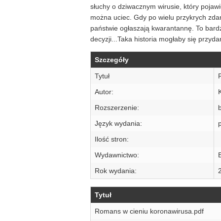
słuchy o dziwacznym wirusie, który pojawi
można uciec. Gdy po wielu przykrych zdar
państwie ogłaszają kwarantannę. To bardz
decyzji...Taka historia mogłaby się przyda
Szczegóły
Tytuł
Autor:
Rozszerzenie:
Język wydania:
p
Ilość stron:
Wydawnictwo:
Rok wydania:
Tytuł
Romans w cieniu koronawirusa.pdf