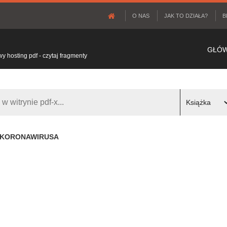
O NAS
JAK TO DZIAŁA?
B
GŁÓ
 hosting pdf - czytaj fragmenty
 KORONAWIRUSA