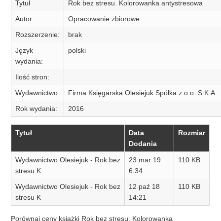
Tytuł
Rok bez stresu. Kolorowanka antystresowa
Autor:
Opracowanie zbiorowe
Rozszerzenie:
brak
Język
polski
wydania:
Ilość stron:
Wydawnictwo:
Firma Księgarska Olesiejuk Spółka z o.o. S.K.A.
Rok wydania:
2016
Tytuł
Data
Rozmiar
Dodania
Wydawnictwo Olesiejuk - Rok bez
23 mar 19
110 KB
stresu K
6:34
Wydawnictwo Olesiejuk - Rok bez
12 paź 18
110 KB
stresu K
14:21
Porównaj ceny książki Rok bez stresu. Kolorowanka