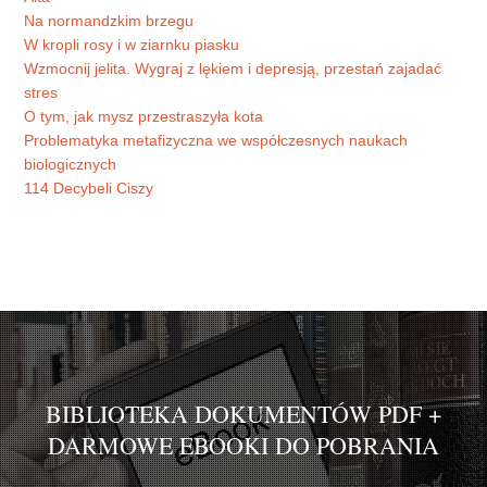
Na normandzkim brzegu
W kropli rosy i w ziarnku piasku
Wzmocnij jelita. Wygraj z lękiem i depresją, przestań zajadać
stres
O tym, jak mysz przestraszyła kota
Problematyka metafizyczna we współczesnych naukach
biologicznych
114 Decybeli Ciszy
BIBLIOTEKA DOKUMENTÓW PDF +
DARMOWE EBOOKI DO POBRANIA