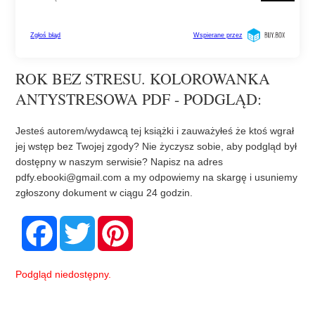
ROK BEZ STRESU. KOLOROWANKA
ANTYSTRESOWA PDF - PODGLĄD:
Jesteś autorem/wydawcą tej książki i zauważyłeś że ktoś wgrał
jej wstęp bez Twojej zgody? Nie życzysz sobie, aby podgląd był
dostępny w naszym serwisie? Napisz na adres
pdfy.ebooki@gmail.com
a my odpowiemy na skargę i usuniemy
zgłoszony dokument w ciągu 24 godzin.
F
T
P
a
w
i
c
i
n
e
t
t
b
t
e
Podgląd niedostępny.
o
e
r
o
r
e
k
s
t