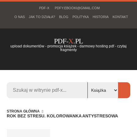
PDF-X
PDFY.EBOOKI@GMAIL.COM
O NAS
JAK TO DZIAŁA?
BLOG
POLITYKA
HISTORIA
KONTAKT
PDF-
X
.PL
upload dokumentów - promocja książek - darmowy hosting pdf - czytaj
fragmenty
STRONA GŁÓWNA
ROK BEZ STRESU. KOLOROWANKA ANTYSTRESOWA