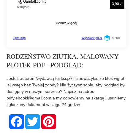
RODZEŃSTWO ZIUTKA. MALOWANY
PŁOTEK PDF - PODGLĄD:
Jesteś autorem/wydawcą tej książki i zauważyłeś że ktoś wgrał
jej wstęp bez Twojej zgody? Nie życzysz sobie, aby podgląd był
dostępny w naszym serwisie? Napisz na adres
pdfy.ebooki@gmail.com
a my odpowiemy na skargę i usuniemy
zgłoszony dokument w ciągu 24 godzin.
F
T
P
a
w
i
c
i
n
e
t
t