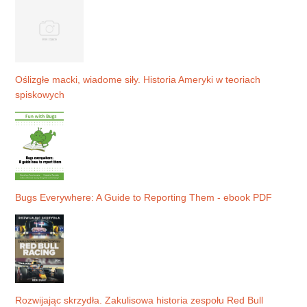
Oślizgłe macki, wiadome siły. Historia Ameryki w teoriach
spiskowych
Bugs Everywhere: A Guide to Reporting Them - ebook PDF
Rozwijając skrzydła. Zakulisowa historia zespołu Red Bull