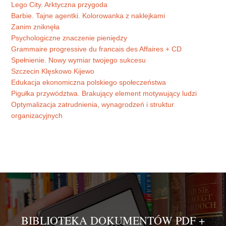
Lego City. Arktyczna przygoda
Barbie. Tajne agentki. Kolorowanka z naklejkami
Zanim zniknęła
Psychologiczne znaczenie pieniędzy
Grammaire progressive du francais des Affaires + CD
Spełnienie. Nowy wymiar twojego sukcesu
Szczecin Klęskowo Kijewo
Edukacja ekonomiczna polskiego społeczeństwa
Pigułka przywództwa. Brakujący element motywujący ludzi
Optymalizacja zatrudnienia, wynagrodzeń i struktur
organizacyjnych
BIBLIOTEKA DOKUMENTÓW PDF +