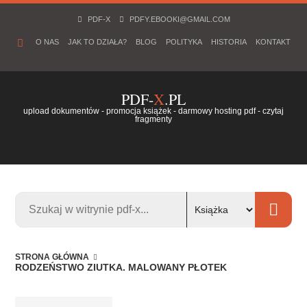
PDF-X
PDFY.EBOOKI@GMAIL.COM
O NAS
JAK TO DZIAŁA?
BLOG
POLITYKA
HISTORIA
KONTAKT
PDF-
X
.PL
upload dokumentów - promocja książek - darmowy hosting pdf - czytaj
fragmenty
STRONA GŁÓWNA
RODZEŃSTWO ZIUTKA. MALOWANY PŁOTEK