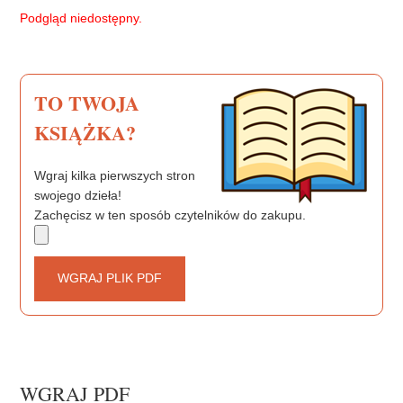
b
t
e
Podgląd niedostępny.
o
e
r
o
r
e
k
s
t
TO TWOJA
KSIĄŻKA?
Wgraj kilka pierwszych stron
swojego dzieła!
Zachęcisz w ten sposób czytelników do zakupu.
WGRAJ PLIK PDF
WGRAJ PDF