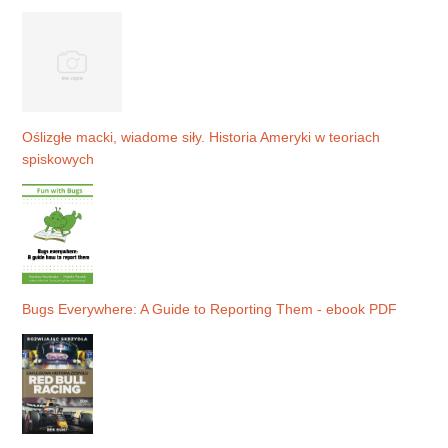
Oślizgłe macki, wiadome siły. Historia Ameryki w teoriach
spiskowych
Bugs Everywhere: A Guide to Reporting Them - ebook PDF