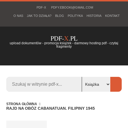
PDF-X
PDFY.EBOOKI@GMAIL.COM
O NAS
JAK TO DZIAŁA?
BLOG
POLITYKA
HISTORIA
KONTAKT
PDF-
X
.PL
upload dokumentów - promocja książek - darmowy hosting pdf - czytaj
fragmenty
STRONA GŁÓWNA
RAJD NA OBÓZ CABANATUAN. FILIPINY 1945