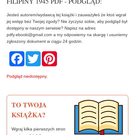
FILIPINY 1945 PDF - PODGLĄD:
Jesteś autorem/wydawcą tej książki i zauważyłeś że ktoś wgrał
jej wstęp bez Twojej zgody? Nie życzysz sobie, aby podgląd był
dostępny w naszym serwisie? Napisz na adres
pdfy.ebooki@gmail.com
a my odpowiemy na skargę i usuniemy
zgłoszony dokument w ciągu 24 godzin.
F
T
P
a
w
i
c
i
n
e
t
t
b
t
e
Podgląd niedostępny.
o
e
r
o
r
e
k
s
t
TO TWOJA
KSIĄŻKA?
Wgraj kilka pierwszych stron