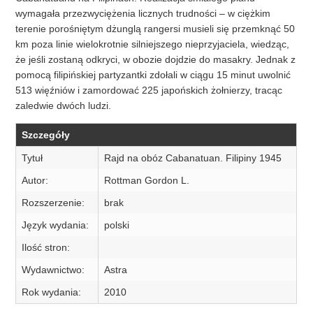
wymagała przezwyciężenia licznych trudności – w ciężkim
terenie porośniętym dżunglą rangersi musieli się przemknąć 50
km poza linie wielokrotnie silniejszego nieprzyjaciela, wiedząc,
że jeśli zostaną odkryci, w obozie dojdzie do masakry. Jednak z
pomocą filipińskiej partyzantki zdołali w ciągu 15 minut uwolnić
513 więźniów i zamordować 225 japońskich żołnierzy, tracąc
zaledwie dwóch ludzi.
Szczegóły
Tytuł
Rajd na obóz Cabanatuan. Filipiny 1945
Autor:
Rottman Gordon L.
Rozszerzenie:
brak
Język wydania:
polski
Ilość stron:
Wydawnictwo:
Astra
Rok wydania:
2010