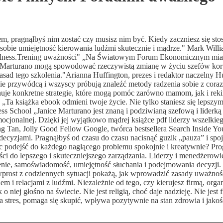
derem, pragnąłbyś nim zostać czy musisz nim być. Kiedy zaczniesz się sto
obie umiejętność kierowania ludźmi skutecznie i mądrze." Mark Willi
indfulness.Trening uważności" „Na Światowym Forum Ekonomicznym mia
e Marturano mogą spowodować rzeczywistą zmianę w życiu szefów korp
zasad tego szkolenia."Arianna Huffington, prezes i redaktor naczelny H
e przywódcą i wszyscy próbują znaleźć metody radzenia sobie z coraz
uje konkretne strategie, które mogą pomóc zarówno mamom, jak i rek
a książka ebook odmieni twoje życie. Nie tylko staniesz się lepszy
ess School „Janice Marturano jest znaną i podziwianą szefową i liderką
mocjonalnej. Dzięki jej wyjątkowo mądrej książce pdf liderzy wszelkie
eng Tan, Jolly Good Fellow Google, twórca bestsellera Search Inside You
 decyzjami. Pragnąłbyś od czasu do czasu nacisnąć guzik „pauza” i spoj
óc podejść do każdego naglącego problemu spokojnie i kreatywnie? Pr
i do lepszego i skuteczniejszego zarządzania. Liderzy i menedżerowie
nie, samoświadomość, umiejętność słuchania i podejmowania decyzji. 
wprost z codziennych sytuacji pokażą, jak wprowadzić zasady uważnoś
 i relacjami z ludźmi. Niezależnie od tego, czy kierujesz firmą, organ
niej głośno na świecie. Nie jest religią, choć daje nadzieję. Nie jest f
stres, pomaga się skupić, wpływa pozytywnie na stan zdrowia i jakoś