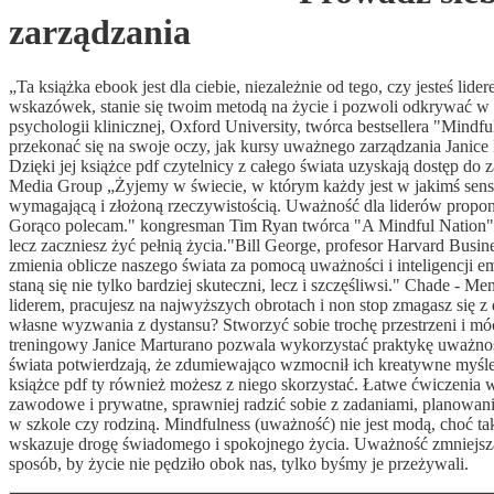
zarządzania
„Ta książka ebook jest dla ciebie, niezależnie od tego, czy jesteś li
wskazówek, stanie się twoim metodą na życie i pozwoli odkrywać w s
psychologii klinicznej, Oxford University, twórca bestsellera "M
przekonać się na swoje oczy, jak kursy uważnego zarządzania Janic
Dzięki jej książce pdf czytelnicy z całego świata uzyskają dostęp do 
Media Group „Żyjemy w świecie, w którym każdy jest w jakimś sensi
wymagającą i złożoną rzeczywistością. Uważność dla liderów propon
Gorąco polecam." kongresman Tim Ryan twórca "A Mindful Nation" „T
lecz zaczniesz żyć pełnią życia."Bill George, profesor Harvard Busin
zmienia oblicze naszego świata za pomocą uważności i inteligencji e
staną się nie tylko bardziej skuteczni, lecz i szczęśliwsi." Chade - M
liderem, pracujesz na najwyższych obrotach i non stop zmagasz się z
własne wyzwania z dystansu? Stworzyć sobie trochę przestrzeni i m
treningowy Janice Marturano pozwala wykorzystać praktykę uważnośc
świata potwierdzają, że zdumiewająco wzmocnił ich kreatywne myśle
książce pdf ty również możesz z niego skorzystać. Łatwe ćwiczenia 
zawodowe i prywatne, sprawniej radzić sobie z zadaniami, planowaniem
w szkole czy rodziną. Mindfulness (uważność) nie jest modą, choć tak o 
wskazuje drogę świadomego i spokojnego życia. Uważność zmniejsza 
sposób, by życie nie pędziło obok nas, tylko byśmy je przeżywali.