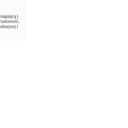
magającą i
świadomość,
obistym) i