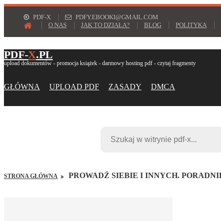
PDF-X
PDFY.EBOOKI@GMAIL.COM
O NAS
JAK TO DZIAŁA?
BLOG
POLITYKA
PDF-
X
.PL
upload dokumentów - promocja książek - darmowy hosting pdf - czytaj fragmenty
GŁÓWNA
UPLOAD PDF
ZASADY
DMCA
PROWADŹ SIEBIE I INNYCH. PORAD
STRONA GŁÓWNA