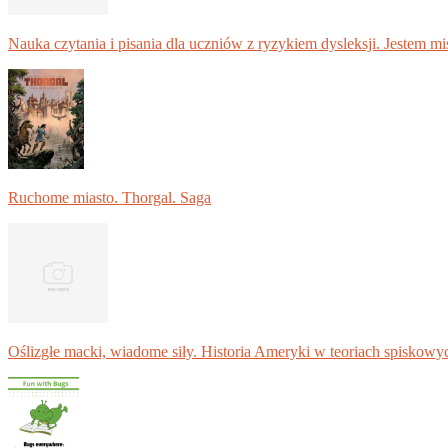
Nauka czytania i pisania dla uczniów z ryzykiem dysleksji. Jestem m
Ruchome miasto. Thorgal. Saga
Oślizgłe macki, wiadome siły. Historia Ameryki w teoriach spiskowy