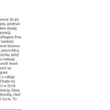
sować do jej
ams, profesor
łam okazję
oracji.
uffington Post
 bardziej
inom biznesu.
m przywódcą,
 ruchu, który
go rodzaju
rself Jesteś
rzeć na
ogram
 z całego
Dzięki tej
ci w życie
izacją, klasą
ilozofią, choć
ć życia. To