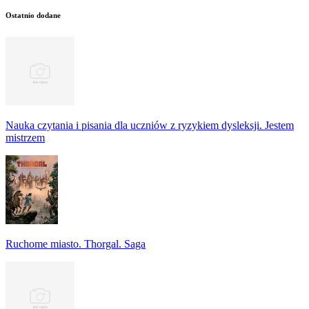
Ostatnio dodane
Nauka czytania i pisania dla uczniów z ryzykiem dysleksji. Jestem
mistrzem
Ruchome miasto. Thorgal. Saga