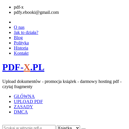
pdf-x
pdfy.ebooki@gmail.com
O nas
Jak to działa?
Blog
Polityka
Historia
Kontakt
PDF-
X
.PL
Upload dokumentów - promocja książek - darmowy hosting pdf -
czytaj fragmenty
GŁÓWNA
UPLOAD PDF
ZASADY
DMCA