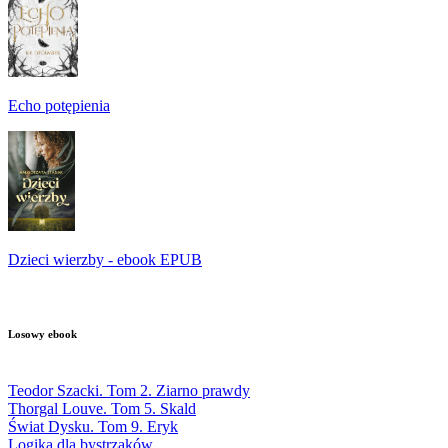
Echo potępienia
Dzieci wierzby - ebook EPUB
Losowy ebook
Teodor Szacki. Tom 2. Ziarno prawdy
Thorgal Louve. Tom 5. Skald
Świat Dysku. Tom 9. Eryk
Logika dla bystrzaków