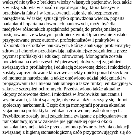
walczyć nie tylko z brakiem wiedzy własnych pacjentów, lecz także
z wiedzą zdobytą w sposób nieprofesjonalny, która fałszywie
przedstawia fakty i w konsekwencji staje się niebezpiecznym
narzędziem. W takiej sytuacji tylko sprawdzona wiedza, poparta
badaniami i oparta na dowodach naukowych, może być dla
medyków różnorakich specjalności poradą do profesjonalnego
postępowania ze własnymi podopiecznymi. Opracowanie zostało
przygotowane przez autorów, profesjonalistów i praktyków z
różnorakich ośrodków naukowych, którzy analizując problematykę
zdrowia i choroby przedstawiają najistotniejsze zagadnienia przez
pryzmat profilaktyki i edukacji zdrowotnej. Monografia została
podzielona na dwie części. W pierwszej, dotyczącej zagadnień
związanych z profilaktyką i edukacją zdrowotną dzieci i młodzieży,
zostały zaprezentowane kluczowe aspekty opieki ponad dzieckiem
od momentu narodzenia, a także omówiono udział pielęgniarki w
propagowaniu kar-mienia naturalnego a także funkcji edukacyjnej w
zakresie szczepień ochronnych. Przedstawiono także aktualne
kłopoty zdrowotne dzieci i młodzież w środowisku nauczania i
wychowania, jakimi są alergie, otyłość a także szerzący się kłopot
społeczny narkomanii. Część druga monografii porusza aktualne
zagadnienia profilaktyki i edukacji zdrowotnej osób dorosłych.
Przybliżone zostały tutaj zagadnienia związane z pielęgniarstwem
transplantacyjnym w zakresie pielęgniarskiej opieki około
transplantacyjnej a także przedstawiono główne założenia edukacji
związanej z higieną stomatologiczną osób przygotowujących się do