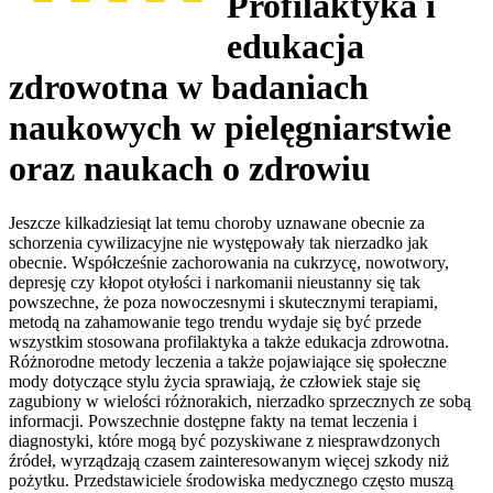
Profilaktyka i
edukacja
zdrowotna w badaniach
naukowych w pielęgniarstwie
oraz naukach o zdrowiu
Jeszcze kilkadziesiąt lat temu choroby uznawane obecnie za
schorzenia cywilizacyjne nie występowały tak nierzadko jak
obecnie. Współcześnie zachorowania na cukrzycę, nowotwory,
depresję czy kłopot otyłości i narkomanii nieustanny się tak
powszechne, że poza nowoczesnymi i skutecznymi terapiami,
metodą na zahamowanie tego trendu wydaje się być przede
wszystkim stosowana profilaktyka a także edukacja zdrowotna.
Różnorodne metody leczenia a także pojawiające się społeczne
mody dotyczące stylu życia sprawiają, że człowiek staje się
zagubiony w wielości różnorakich, nierzadko sprzecznych ze sobą
informacji. Powszechnie dostępne fakty na temat leczenia i
diagnostyki, które mogą być pozyskiwane z niesprawdzonych
źródeł, wyrządzają czasem zainteresowanym więcej szkody niż
pożytku. Przedstawiciele środowiska medycznego często muszą