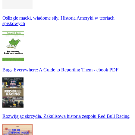
Oślizgłe macki, wiadome siły. Historia Ameryki w teoriach
spiskowych
Bugs Everywhere: A Guide to Reporting Them - ebook PDF
Rozwijając skrzydła. Zakulisowa historia zespołu Red Bull Racing