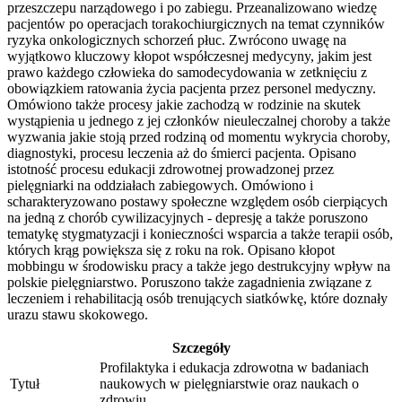
przeszczepu narządowego i po zabiegu. Przeanalizowano wiedzę
pacjentów po operacjach torakochiurgicznych na temat czynników
ryzyka onkologicznych schorzeń płuc. Zwrócono uwagę na
wyjątkowo kluczowy kłopot współczesnej medycyny, jakim jest
prawo każdego człowieka do samodecydowania w zetknięciu z
obowiązkiem ratowania życia pacjenta przez personel medyczny.
Omówiono także procesy jakie zachodzą w rodzinie na skutek
wystąpienia u jednego z jej członków nieuleczalnej choroby a także
wyzwania jakie stoją przed rodziną od momentu wykrycia choroby,
diagnostyki, procesu leczenia aż do śmierci pacjenta. Opisano
istotność procesu edukacji zdrowotnej prowadzonej przez
pielęgniarki na oddziałach zabiegowych. Omówiono i
scharakteryzowano postawy społeczne względem osób cierpiących
na jedną z chorób cywilizacyjnych - depresję a także poruszono
tematykę stygmatyzacji i konieczności wsparcia a także terapii osób,
których krąg powiększa się z roku na rok. Opisano kłopot
mobbingu w środowisku pracy a także jego destrukcyjny wpływ na
polskie pielęgniarstwo. Poruszono także zagadnienia związane z
leczeniem i rehabilitacją osób trenujących siatkówkę, które doznały
urazu stawu skokowego.
Szczegóły
Profilaktyka i edukacja zdrowotna w badaniach
Tytuł
naukowych w pielęgniarstwie oraz naukach o
zdrowiu