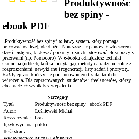
Produktywność
bez spiny -
ebook PDF
„Produktywność bez spiny” to łatwy system, który pomaga
pracować mądrzej, nie dłużej. Nauczysz się planować wieczorem
dzień następny, budować poranny rozruch i stosować bloki pracy z
przerwami (np. Pomodoro). W e-booku odnajdziesz techniki
skupienia (oddech, krótka medytacja), metody na radzenie sobie z
rozproszeniami, nawyki snu i regeneracji, listy zadań i priorytety.
Każdy epizod kończy się podsumowaniem i zadaniami do
wdrożenia. Dla zapracowanych, studentów i freelancerów, którzy
chcą widzieć wynik bez wypalenia.
Szczegóły
Tytuł
Produktywność bez spiny - ebook PDF
Autor:
Leśniewski Michał
Rozszerzenie:
brak
Język wydania:
polski
Ilość stron:
Wydawnictwo:
Michał Leśniewski