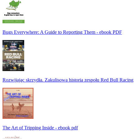
Bugs Everywhere: A Guide to Reporting Them - ebook PDF
Rozwijając skrzydła. Zakulisowa historia zespołu Red Bull Racing
The Art of Tripping Inside - ebook pdf