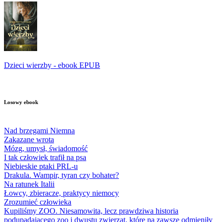
Dzieci wierzby - ebook EPUB
Losowy ebook
Nad brzegami Niemna
Zakazane wrota
Mózg, umysł, świadomość
I tak człowiek trafił na psa
Niebieskie ptaki PRL-u
Drakula. Wampir, tyran czy bohater?
Na ratunek Italii
Łowcy, zbieracze, praktycy niemocy
Zrozumieć człowieka
Kupiliśmy ZOO. Niesamowita, lecz prawdziwa historia
podupadającego zoo i dwustu zwierząt, które na zawsze odmieniły