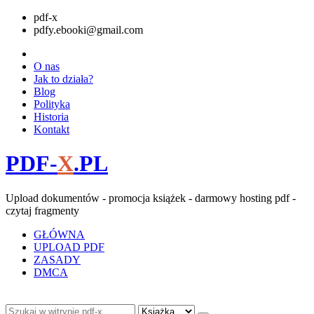
pdf-x
pdfy.ebooki@gmail.com
O nas
Jak to działa?
Blog
Polityka
Historia
Kontakt
PDF-
X
.PL
Upload dokumentów - promocja książek - darmowy hosting pdf -
czytaj fragmenty
GŁÓWNA
UPLOAD PDF
ZASADY
DMCA