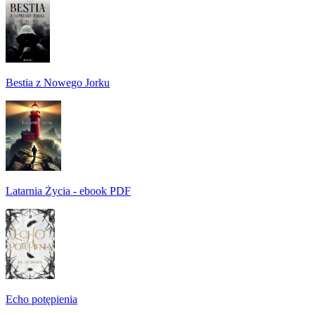
Bestia z Nowego Jorku
Latarnia Życia - ebook PDF
Echo potępienia