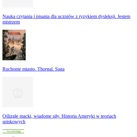
Nauka czytania i pisania dla uczniów z ryzykiem dysleksji. Jestem
mistrzem
Ruchome miasto. Thorgal. Saga
Oślizgłe macki, wiadome siły. Historia Ameryki w teoriach
spiskowych