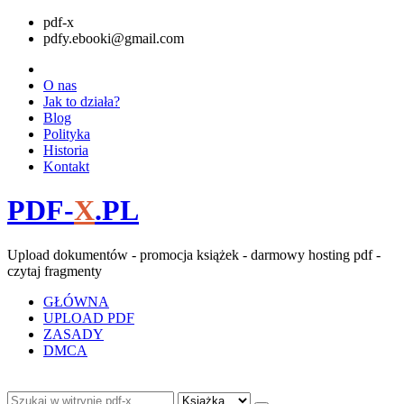
pdf-x
pdfy.ebooki@gmail.com
O nas
Jak to działa?
Blog
Polityka
Historia
Kontakt
PDF-
X
.PL
Upload dokumentów - promocja książek - darmowy hosting pdf -
czytaj fragmenty
GŁÓWNA
UPLOAD PDF
ZASADY
DMCA