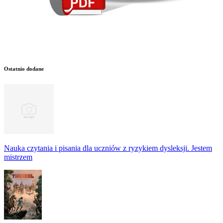
Ostatnio dodane
Nauka czytania i pisania dla uczniów z ryzykiem dysleksji. Jestem
mistrzem