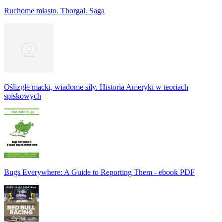
Ruchome miasto. Thorgal. Saga
Oślizgłe macki, wiadome siły. Historia Ameryki w teoriach
spiskowych
Bugs Everywhere: A Guide to Reporting Them - ebook PDF