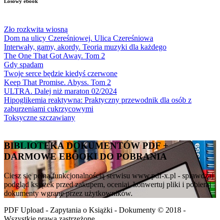
Losowy ebook
Zło rozkwita wiosną
Dom na ulicy Czereśniowej. Ulica Czereśniowa
Interwały, gamy, akordy. Teoria muzyki dla każdego
The One That Got Away. Tom 2
Gdy spadam
Twoje serce będzie kiedyś czerwone
Keep That Promise. Abyss. Tom 2
ULTRA. Dalej niż maraton 02/2024
Hipoglikemia reaktywna: Praktyczny przewodnik dla osób z
zaburzeniami cukrzycowymi
Toksyczne szczawiany
BIBLIOTEKA DOKUMENTÓW PDF +
DARMOWE EBOOKI DO POBRANIA
Ciesz się pełną funkcjonalnością serwisu www.pdf-x.pl - sprawdzaj
podgląd książek przed zakupem, oceniaj, konwertuj pliki i pobieraj
dokumenty wgrane przez użytkowników.
PDF Upload - Zapytania o Książki - Dokumenty © 2018 -
Wszystkie prawa zastrzeżone.