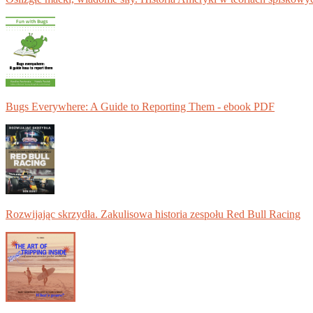
Bugs Everywhere: A Guide to Reporting Them - ebook PDF
Rozwijając skrzydła. Zakulisowa historia zespołu Red Bull Racing