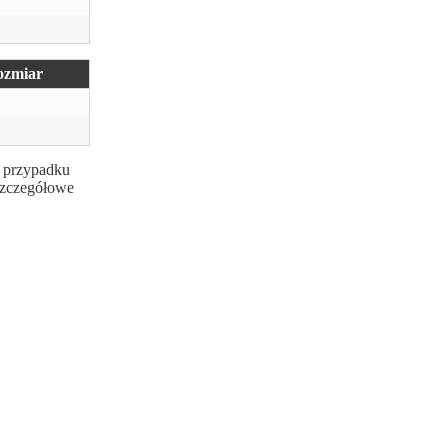
ozmiar
w przypadku
 szczegółowe