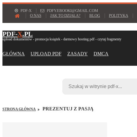
PDF-X
PDFY.EBOOKI@GMAIL.COM
O NAS
JAK TO DZIAŁA?
BLOG
POLITYKA
PDF-
X
.PL
upload dokumentów - promocja książek - darmowy hosting pdf - czytaj fragmenty
GŁÓWNA
UPLOAD PDF
ZASADY
DMCA
PREZENTUJ Z PASJĄ
STRONA GŁÓWNA