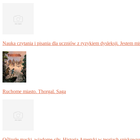
Nauka czytania i pisania dla uczniów z ryzykiem dysleksji. Jestem m
Ruchome miasto. Thorgal. Saga
Oślizgłe macki, wiadome siły. Historia Ameryki w teoriach spiskowy