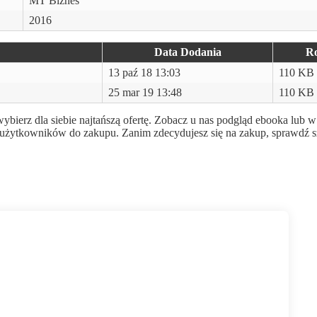
MT Biznes
2016
Data Dodania
R
13 paź 18 13:03
110 KB
25 mar 19 13:48
110 KB
wybierz dla siebie najtańszą ofertę. Zobacz u nas podgląd ebooka lub 
cić użytkowników do zakupu. Zanim zdecydujesz się na zakup, sprawdź