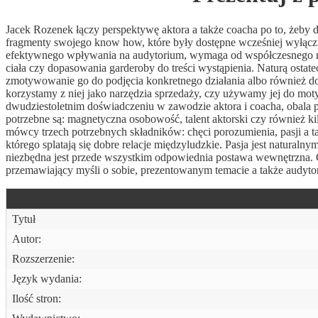
Jacek Rozenek łączy perspektywę aktora a także coacha po to, żeby 
fragmenty swojego know how, które były dostępne wcześniej wyłącz
efektywnego wpływania na audytorium, wymaga od współczesnego m
ciała czy dopasowania garderoby do treści wystąpienia. Naturą ostate
zmotywowanie go do podjęcia konkretnego działania albo również d
korzystamy z niej jako narzędzia sprzedaży, czy używamy jej do mo
dwudziestoletnim doświadczeniu w zawodzie aktora i coacha, obala 
potrzebne są: magnetyczna osobowość, talent aktorski czy również ki
mówcy trzech potrzebnych składników: chęci porozumienia, pasji a 
którego splatają się dobre relacje międzyludzkie. Pasja jest natura
niezbędna jest przede wszystkim odpowiednia postawa wewnętrzna. G
przemawiający myśli o sobie, prezentowanym temacie a także audyto
Tytuł
Autor:
Rozszerzenie:
Język wydania:
Ilość stron: