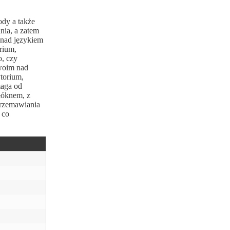
ody a także
nia, a zatem
onad językiem
orium,
o, czy
swoim nad
torium,
maga od
łóknem, z
 przemawiania
 co