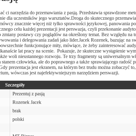
dać ci narzędzia do przemawiania z pasją. Przedstawia sprawdzone met
nie dla uczestników jego warsztatów.Droga do skutecznego przemawia
ówcy znacznie więcej niż tylko sprawności językowej, panowania p
cznego celu każdej prezentacji jest perswazja, czyli przekonanie audyt
o zmiany postawy czy poglądów na określony temat. Bez względu na t
tywowania i delegowania zadań jako lider.Jacek Rozenek, bazując na 
powszechnie funkcjonujące mity, mówiące, że żeby zainteresować audy
lkanaście lat pracy na scenie. Pokazuje, że skuteczne wystąpienie wy
także woli nieustannego rozwoju. Te trzy fragmenty są uniwersalnym w
lnym stanem człowieka, ale do poprawnego a także sprawiającego radość
dy prezentacja jest ekranem, na którym bez trudu można zobaczyć to,
rium, wówczas jest najefektywniejszym narzędziem perswazji.
Szczegóły
Prezentuj z pasją
Rozenek Jacek
brak
polski