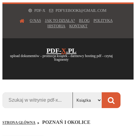
PDF-X
PDFY.EBOOKI@GMAIL.COM
O NAS
JAK TO DZIAŁA?
BLOG
POLITYKA
HISTORIA
KONTAKT
PDF-
X
.PL
upload dokumentów - promocja książek - darmowy hosting pdf - czytaj
fragmenty
POZNAŃ I OKOLICE
STRONA GŁÓWNA