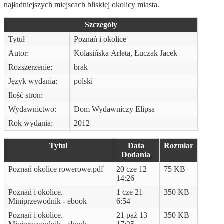
najładniejszych miejscach bliskiej okolicy miasta.
Szczegóły
Tytuł
Poznań i okolice
Autor:
Kolasińska Arleta, Łuczak Jacek
Rozszerzenie:
brak
Język wydania:
polski
Ilość stron:
Wydawnictwo:
Dom Wydawniczy Elipsa
Rok wydania:
2012
Tytuł
Data
Rozmiar
Dodania
Poznań okolice rowerowe.pdf
20 cze 12
75 KB
14:26
Poznań i okolice.
1 cze 21
350 KB
Miniprzewodnik - ebook
6:54
Poznań i okolice.
21 paź 13
350 KB