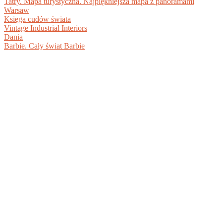
Tatry. Mapa turystyczna. Najpiękniejsza mapa z panoramami
Warsaw
Księga cudów świata
Vintage Industrial Interiors
Dania
Barbie. Cały świat Barbie
BIBLIOTEKA DOKUMENTÓW PDF +
DARMOWE EBOOKI DO POBRANIA
Ciesz się pełną funkcjonalnością serwisu www.pdf-x.pl -
sprawdzaj podgląd książek przed zakupem, oceniaj,
konwertuj pliki i pobieraj dokumenty wgrane przez
użytkowników.