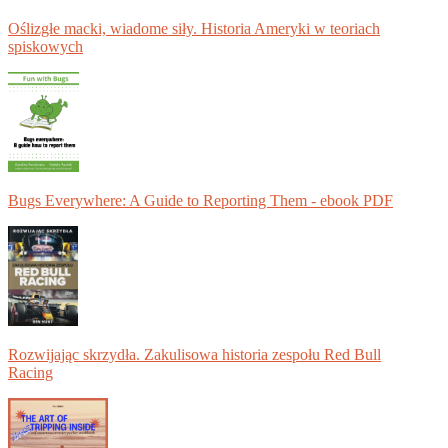
Oślizgłe macki, wiadome siły. Historia Ameryki w teoriach
spiskowych
Bugs Everywhere: A Guide to Reporting Them - ebook PDF
Rozwijając skrzydła. Zakulisowa historia zespołu Red Bull
Racing