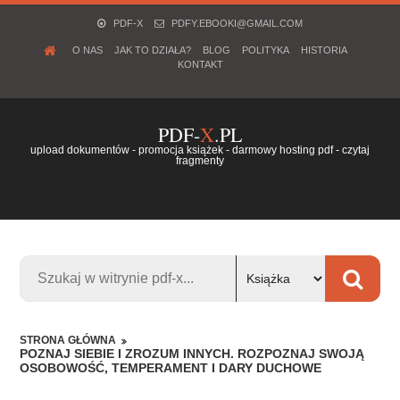
PDF-X
PDFY.EBOOKI@GMAIL.COM
O NAS
JAK TO DZIAŁA?
BLOG
POLITYKA
HISTORIA
KONTAKT
PDF-
X
.PL
upload dokumentów - promocja książek - darmowy hosting pdf - czytaj
fragmenty
STRONA GŁÓWNA
POZNAJ SIEBIE I ZROZUM INNYCH. ROZPOZNAJ SWOJĄ
OSOBOWOŚĆ, TEMPERAMENT I DARY DUCHOWE