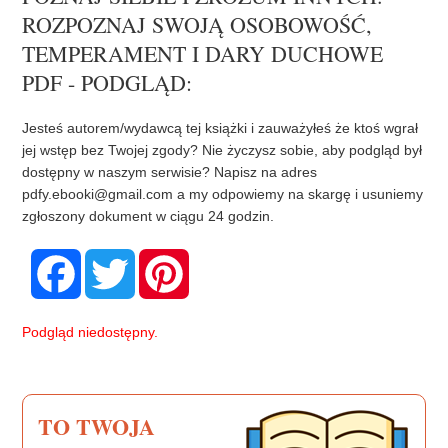
ROZPOZNAJ SWOJĄ OSOBOWOŚĆ,
TEMPERAMENT I DARY DUCHOWE
PDF - PODGLĄD:
Jesteś autorem/wydawcą tej książki i zauważyłeś że ktoś wgrał
jej wstęp bez Twojej zgody? Nie życzysz sobie, aby podgląd był
dostępny w naszym serwisie? Napisz na adres
pdfy.ebooki@gmail.com
a my odpowiemy na skargę i usuniemy
zgłoszony dokument w ciągu 24 godzin.
F
T
P
a
w
i
c
i
n
e
t
t
b
t
e
Podgląd niedostępny.
o
e
r
o
r
e
k
s
t
TO TWOJA