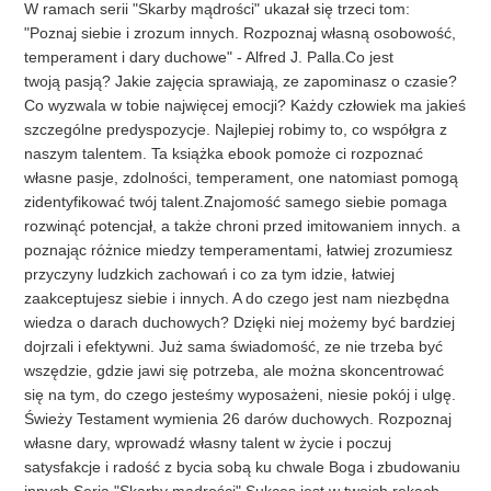
W ramach serii "Skarby mądrości" ukazał się trzeci tom:
"Poznaj siebie i zrozum innych. Rozpoznaj własną osobowość,
temperament i dary duchowe" - Alfred J. Palla.Co jest
twoją pasją? Jakie zajęcia sprawiają, ze zapominasz o czasie?
Co wyzwala w tobie najwięcej emocji? Każdy człowiek ma jakieś
szczególne predyspozycje. Najlepiej robimy to, co współgra z
naszym talentem. Ta książka ebook pomoże ci rozpoznać
własne pasje, zdolności, temperament, one natomiast pomogą
zidentyfikować twój talent.Znajomość samego siebie pomaga
rozwinąć potencjał, a także chroni przed imitowaniem innych. a
poznając różnice miedzy temperamentami, łatwiej zrozumiesz
przyczyny ludzkich zachowań i co za tym idzie, łatwiej
zaakceptujesz siebie i innych. A do czego jest nam niezbędna
wiedza o darach duchowych? Dzięki niej możemy być bardziej
dojrzali i efektywni. Już sama świadomość, ze nie trzeba być
wszędzie, gdzie jawi się potrzeba, ale można skoncentrować
się na tym, do czego jesteśmy wyposażeni, niesie pokój i ulgę.
Świeży Testament wymienia 26 darów duchowych. Rozpoznaj
własne dary, wprowadź własny talent w życie i poczuj
satysfakcje i radość z bycia sobą ku chwale Boga i zbudowaniu