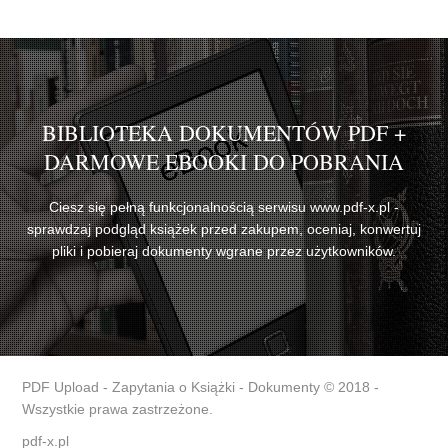
BIBLIOTEKA DOKUMENTÓW PDF +
DARMOWE EBOOKI DO POBRANIA
Ciesz się pełną funkcjonalnością serwisu www.pdf-x.pl -
sprawdzaj podgląd książek przed zakupem, oceniaj, konwertuj
pliki i pobieraj dokumenty wgrane przez użytkowników.
PDF Upload - Zapytania o Książki - Dokumenty © 2018 -
Wszystkie prawa zastrzeżone.
pdf-x.pl