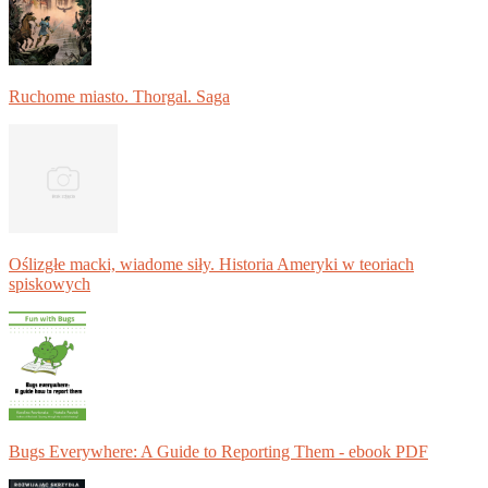
Ruchome miasto. Thorgal. Saga
Oślizgłe macki, wiadome siły. Historia Ameryki w teoriach
spiskowych
Bugs Everywhere: A Guide to Reporting Them - ebook PDF