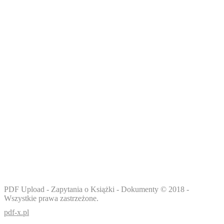
BIBLIOTEKA DOKUMENTÓW PDF +
DARMOWE EBOOKI DO POBRANIA
Ciesz się pełną funkcjonalnością serwisu www.pdf-x.pl -
sprawdzaj podgląd książek przed zakupem, oceniaj,
konwertuj pliki i pobieraj dokumenty wgrane przez
użytkowników.
PDF Upload - Zapytania o Książki - Dokumenty © 2018 -
Wszystkie prawa zastrzeżone.
pdf-x.pl