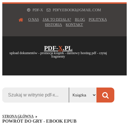
PDF-X
PDFY.EBOOKI@GMAIL.COM
O NAS
JAK TO DZIAŁA?
BLOG
POLITYKA
HISTORIA
KONTAKT
PDF-
X
.PL
upload dokumentów - promocja książek - darmowy hosting pdf - czytaj
fragmenty
STRONA GŁÓWNA
POWRÓT DO GRY - EBOOK EPUB