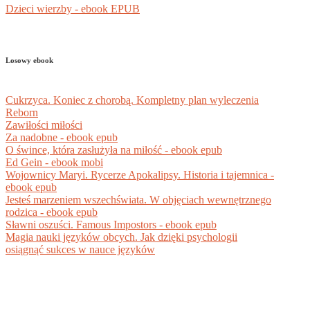
Dzieci wierzby - ebook EPUB
Losowy ebook
Cukrzyca. Koniec z chorobą. Kompletny plan wyleczenia
Reborn
Zawiłości miłości
Za nadobne - ebook epub
O śwince, która zasłużyła na miłość - ebook epub
Ed Gein - ebook mobi
Wojownicy Maryi. Rycerze Apokalipsy. Historia i tajemnica -
ebook epub
Jesteś marzeniem wszechświata. W objęciach wewnętrznego
rodzica - ebook epub
Sławni oszuści. Famous Impostors - ebook epub
Magia nauki języków obcych. Jak dzięki psychologii
osiągnąć sukces w nauce języków