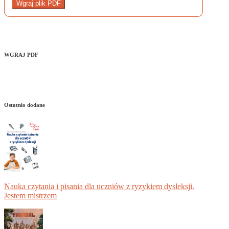
Wgraj plik PDF
WGRAJ PDF
Ostatnio dodane
Nauka czytania i pisania dla uczniów z ryzykiem dysleksji.
Jestem mistrzem