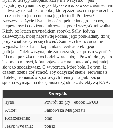
Ryan to ten typ chłopaka, który ma wszystko – jest
przystojny, dynamiczny jak błyskawica, zawsze z uśmiechem
na twarzy i z kobietą u boku, której zazdrości mu pół uczelni.
Lecz to tylko jedna odsłona jego historii. Ponieważ
rzeczywiste życie Ryana to coś zupełnie innego – chaos,
niepewność i codzienna, ukrywana przed wszystkimi walka.
Kiedy po latach przypadkiem spotyka Sally, jedyną
dziewczynę, którą naprawdę kochał, jego poukładany do tej
pory świat zaczyna się chwiać. Zamierzchłe uczucia nie
wygasły. Lecz Lana, kapitanka cheerleaderek i jego
„oficjalna” dziewczyna, nie zamierza się tak prosto wycofać.
Dla niej porażka nie wchodzi w rachubę. „Powrót do gry” to
historia o miłości, która pojawia się na nowo, gdy najmniej
się tego spodziewasz. O wyborach, które bolą. I o tym, że
czasem trzeba coś stracić, aby odzyskać siebie. Nowelka z
Kolekcji romansów sportowych Inanny. Ta publikacja
spełnia wymagania dostępności zgodnie z dyrektywą EAA.
Szczegóły
Tytuł
Powrót do gry - ebook EPUB
Autor:
Falkowska Małgorzata
Rozszerzenie:
brak
Język wydania:
polski