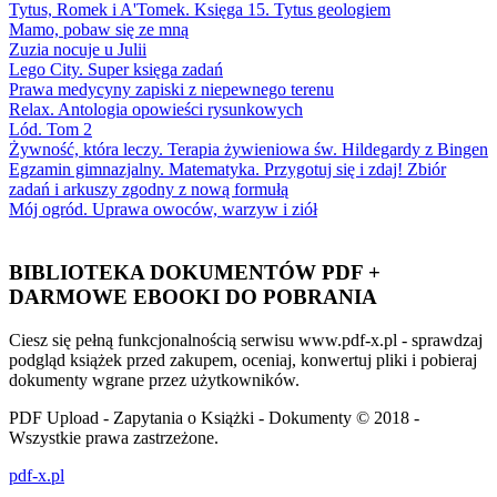
Tytus, Romek i A'Tomek. Księga 15. Tytus geologiem
Mamo, pobaw się ze mną
Zuzia nocuje u Julii
Lego City. Super księga zadań
Prawa medycyny zapiski z niepewnego terenu
Relax. Antologia opowieści rysunkowych
Lód. Tom 2
Żywność, która leczy. Terapia żywieniowa św. Hildegardy z Bingen
Egzamin gimnazjalny. Matematyka. Przygotuj się i zdaj! Zbiór
zadań i arkuszy zgodny z nową formułą
Mój ogród. Uprawa owoców, warzyw i ziół
BIBLIOTEKA DOKUMENTÓW PDF +
DARMOWE EBOOKI DO POBRANIA
Ciesz się pełną funkcjonalnością serwisu www.pdf-x.pl - sprawdzaj
podgląd książek przed zakupem, oceniaj, konwertuj pliki i pobieraj
dokumenty wgrane przez użytkowników.
PDF Upload - Zapytania o Książki - Dokumenty © 2018 -
Wszystkie prawa zastrzeżone.
pdf-x.pl