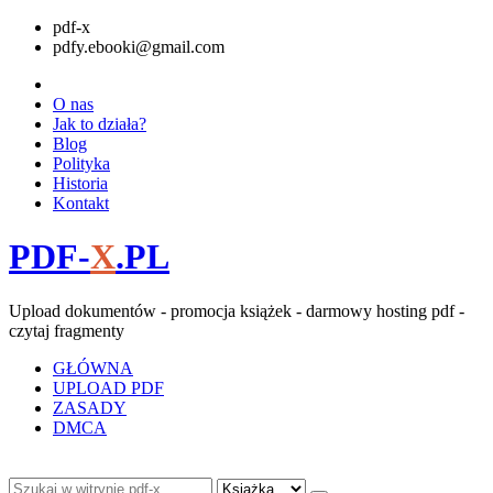
pdf-x
pdfy.ebooki@gmail.com
O nas
Jak to działa?
Blog
Polityka
Historia
Kontakt
PDF-
X
.PL
Upload dokumentów - promocja książek - darmowy hosting pdf -
czytaj fragmenty
GŁÓWNA
UPLOAD PDF
ZASADY
DMCA