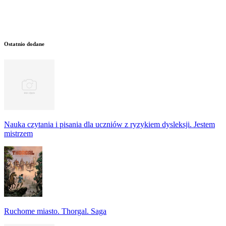
Ostatnio dodane
Nauka czytania i pisania dla uczniów z ryzykiem dysleksji. Jestem
mistrzem
Ruchome miasto. Thorgal. Saga