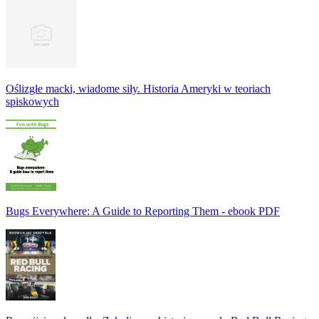
Oślizgłe macki, wiadome siły. Historia Ameryki w teoriach
spiskowych
Bugs Everywhere: A Guide to Reporting Them - ebook PDF