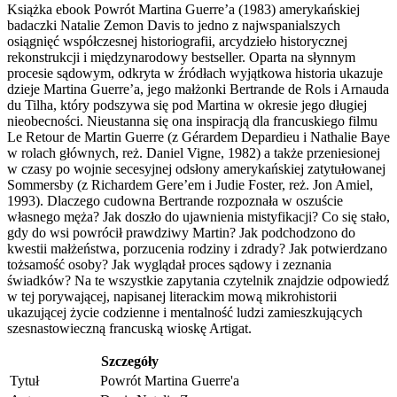
Książka ebook Powrót Martina Guerre’a (1983) amerykańskiej
badaczki Natalie Zemon Davis to jedno z najwspanialszych
osiągnięć współczesnej historiografii, arcydzieło historycznej
rekonstrukcji i międzynarodowy bestseller. Oparta na słynnym
procesie sądowym, odkryta w źródłach wyjątkowa historia ukazuje
dzieje Martina Guerre’a, jego małżonki Bertrande de Rols i Arnauda
du Tilha, który podszywa się pod Martina w okresie jego długiej
nieobecności. Nieustanna się ona inspiracją dla francuskiego filmu
Le Retour de Martin Guerre (z Gérardem Depardieu i Nathalie Baye
w rolach głównych, reż. Daniel Vigne, 1982) a także przeniesionej
w czasy po wojnie secesyjnej odsłony amerykańskiej zatytułowanej
Sommersby (z Richardem Gere’em i Judie Foster, reż. Jon Amiel,
1993). Dlaczego cudowna Bertrande rozpoznała w oszuście
własnego męża? Jak doszło do ujawnienia mistyfikacji? Co się stało,
gdy do wsi powrócił prawdziwy Martin? Jak podchodzono do
kwestii małżeństwa, porzucenia rodziny i zdrady? Jak potwierdzano
tożsamość osoby? Jak wyglądał proces sądowy i zeznania
świadków? Na te wszystkie zapytania czytelnik znajdzie odpowiedź
w tej porywającej, napisanej literackim mową mikrohistorii
ukazującej życie codzienne i mentalność ludzi zamieszkujących
szesnastowieczną francuską wioskę Artigat.
Szczegóły
Tytuł
Powrót Martina Guerre'a