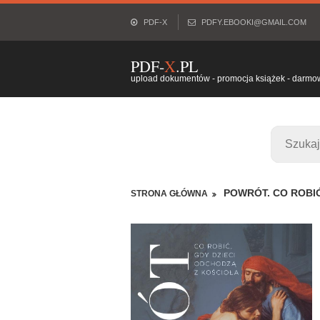
PDF-X
PDFY.EBOOKI@GMAIL.COM
PDF-
X
.PL
upload dokumentów - promocja książek - darmowy
POWRÓT. CO ROBIĆ
STRONA GŁÓWNA