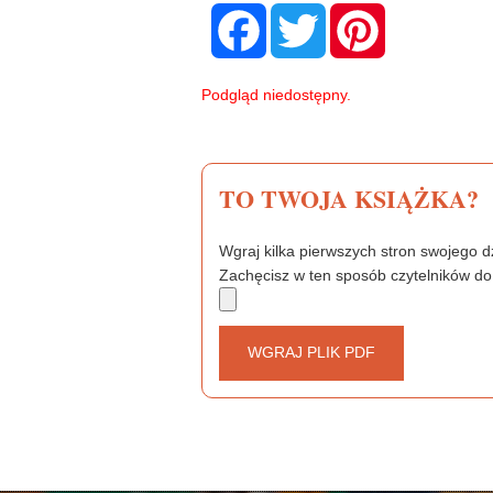
F
T
P
a
w
i
c
i
n
e
t
t
b
t
e
Podgląd niedostępny.
o
e
r
o
r
e
k
s
t
TO TWOJA KSIĄŻKA?
Wgraj kilka pierwszych stron swojego dz
Zachęcisz w ten sposób czytelników do
WGRAJ PLIK PDF