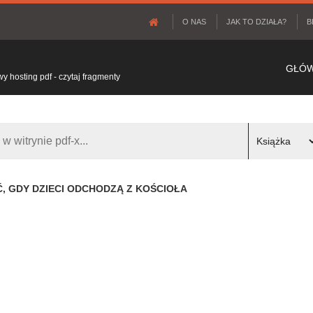
O NAS
JAK TO DZIAŁA?
B
GŁÓ
 hosting pdf - czytaj fragmenty
, GDY DZIECI ODCHODZĄ Z KOŚCIOŁA