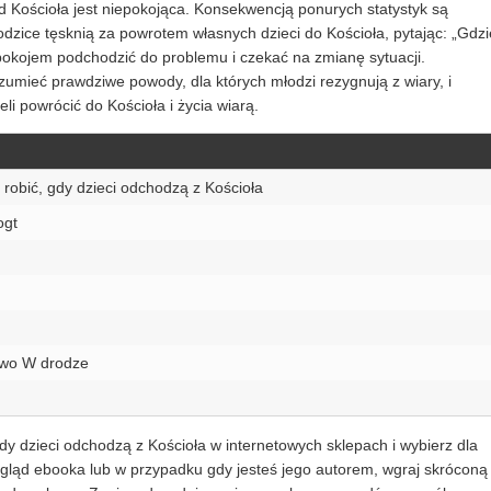
d Kościoła jest niepokojąca. Konsekwencją ponurych statystyk są
odzice tęsknią za powrotem własnych dzieci do Kościoła, pytając: „Gdzi
pokojem podchodzić do problemu i czekać na zmianę sytuacji.
zumieć prawdziwe powody, dla których młodzi rezygnują z wiary, i
li powrócić do Kościoła i życia wiarą.
 robić, gdy dzieci odchodzą z Kościoła
ogt
wo W drodze
dy dzieci odchodzą z Kościoła w internetowych sklepach i wybierz dla
dgląd ebooka lub w przypadku gdy jesteś jego autorem, wgraj skróconą