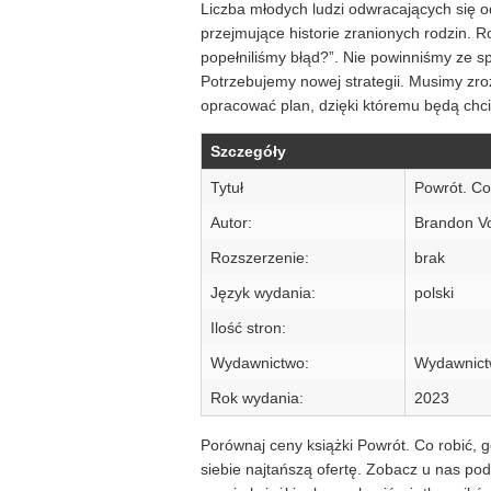
Liczba młodych ludzi odwracających się o
przejmujące historie zranionych rodzin. R
popełniliśmy błąd?”. Nie powinniśmy ze s
Potrzebujemy nowej strategii. Musimy zro
opracować plan, dzięki któremu będą chcie
Szczegóły
Tytuł
Powrót. Co
Autor:
Brandon V
Rozszerzenie:
brak
Język wydania:
polski
Ilość stron:
Wydawnictwo:
Wydawnict
Rok wydania:
2023
Porównaj ceny książki Powrót. Co robić, g
siebie najtańszą ofertę. Zobacz u nas po